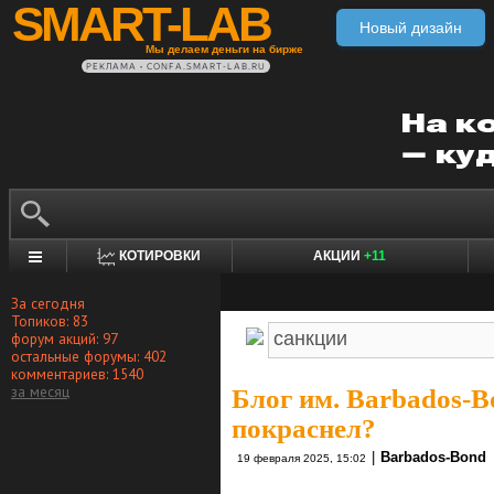
SMART-LAB
Новый дизайн
Мы делаем деньги на бирже
РЕКЛАМА • CONFA.SMART-LAB.RU
КОТИРОВКИ
АКЦИИ
+11
За сегодня
Топиков: 83
форум акций: 97
остальные форумы: 402
комментариев: 1540
за месяц
Блог им. Barbados-B
покраснел?
|
Barbados-Bond
19 февраля 2025, 15:02