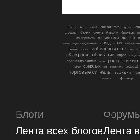
eurusd
forex
imo
bitcoin
brent
cnyrub
gbpusd
банки
биткоин
брокеры
биржа
аэрофлот
в
дивиденды
доллар
д
гмк норникель
индекс мб
инфляция
инвестиции в недвижимость
мобильный пост
лукойл
мосбир
магнит
облигации
обзор рынка
опрос
опцио
раскрытие ин
прогноз по акциям
путин
сбербанк
сбер
северсталь
смартлаб
сво
торговые сигналы
трейдинг
ук
фьючерсы
фьючерс ртс
Блоги
Форум
Лента всех блогов
Лента 