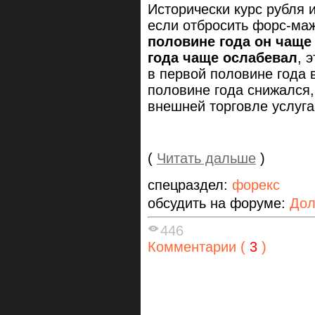
Исторически курс рубля 
если отбросить форс-ма
половине года он чаще
года чаще ослабевал
, 
в первой половине года в
половине года снижался,
внешней торговле услуга
(
Читать дальше
)
спецраздел:
форекс
обсудить на форуме:
Дол
446
Комментарии (
3
)