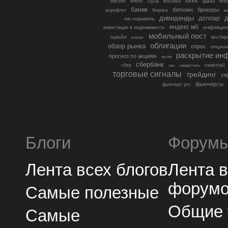
eurusd
forex
imo
bitcoin
brent
cnyrub
gbpusd
банки
биткоин
брокеры
биржа
аэрофлот
в
дивиденды
доллар
д
гмк норникель
индекс мб
инфляция
инвестиции в недвижимость
мобильный пост
лукойл
мосбир
магнит
облигации
обзор рынка
опрос
опцио
раскрытие ин
прогноз по акциям
путин
сбербанк
сбер
северсталь
смартлаб
сво
торговые сигналы
трейдинг
ук
фьючерсы
фьючерс ртс
Блоги
Форум
Лента всех блогов
Лента 
форум
Самые полезные
Общие
Самые