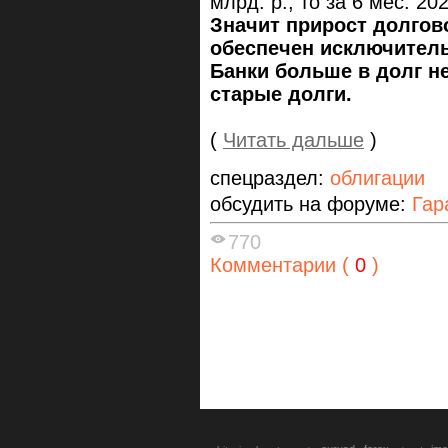
млрд. р., то за 6 мес. 20
Значит прирост долгово
обеспечен исключитель
Банки больше в долг н
старые долги.
(
Читать дальше
)
спецраздел:
облигации
обсудить на форуме:
Гар
770
Комментарии (
0
)