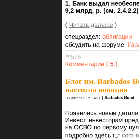
1. Банк выдал необесп
9,2 млрд. р. (см. 2.4.2.2)
(
Читать дальше
)
спецраздел:
облигации
обсудить на форуме:
Гар
575
Комментарии (
5
)
Блог им. Barbados-B
настигла новация
|
Barbados-Bond
17 апреля 2025, 14:21
Появились новые детали
Инвест, инвесторам пре
на ОСВО по первому пулу
подробно здесь 👉
com-re