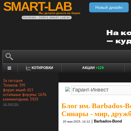
SMART-LAB
Новый дизайн
Мы делаем деньги на бирже
РЕКЛАМА • CONFA.SMART-LAB.RU
КОТИРОВКИ
АКЦИИ
+129
За сегодня
Топиков: 395
форум акций: 615
остальные форумы: 1676
комментариев: 3929
за месяц
Блог им. Barbados-B
Синары - мир, дружб
|
Barbados-Bond
20 мая 2025, 14:12