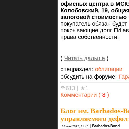
офисных центра в МСК:
Колобовский, 19, общая
залоговой стоимостью 6
покупатель обязан будет
покрывающие долг ГИ ав
права собственности;
(
Читать дальше
)
спецраздел:
облигации
обсудить на форуме:
Гар
613
|
★1
Комментарии (
8
)
Блог им. Barbados-B
управляемого дефол
|
Barbados-Bond
04 мая 2025, 11:46