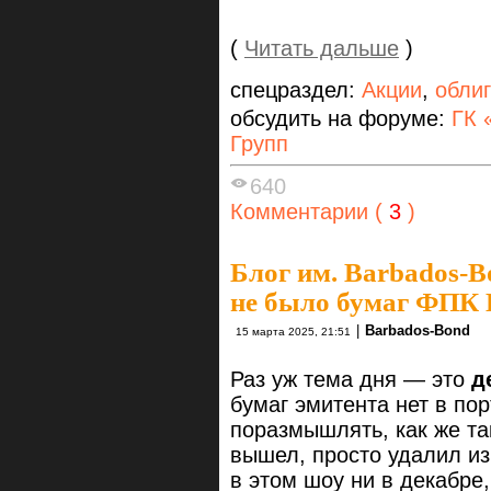
(
Читать дальше
)
спецраздел:
Акции
,
обли
обсудить на форуме:
ГК 
Групп
640
Комментарии (
3
)
Блог им. Barbados-B
не было бумаг ФПК 
|
Barbados-Bond
15 марта 2025, 21:51
Раз уж тема дня — это
д
бумаг эмитента нет в по
поразмышлять, как же та
вышел, просто удалил из
в этом шоу ни в декабре,