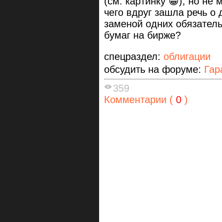
(см. картинку 😁), но не
чего вдруг зашла речь о 
заменой одних обязатель
бумаг на бирже?
спецраздел:
облигации
обсудить на форуме:
Гар
359
Комментарии (
0
)