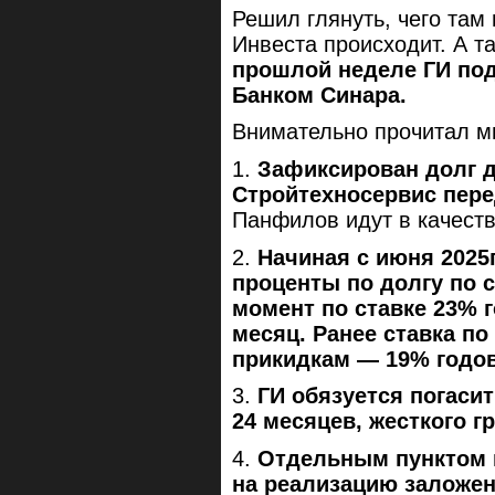
Решил глянуть, чего там
Инвеста происходит. А т
прошлой неделе ГИ по
Банком Синара.
Внимательно прочитал ми
1.
Зафиксирован долг 
Стройтехносервис перед
Панфилов идут в качеств
2.
Начиная с июня 2025
проценты по долгу по с
момент по ставке 23% г
месяц. Ранее ставка по
прикидкам — 19% годо
3.
ГИ обязуется погасит
24 месяцев, жесткого г
4.
Отдельным пунктом п
на реализацию заложен