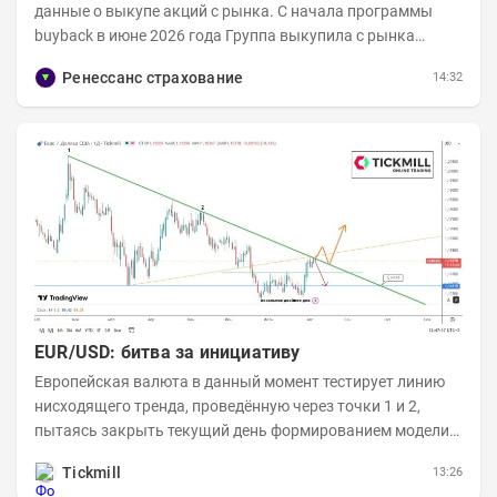
данные о выкупе акций с рынка. C начала программы
buyback в июне 2026 года Группа выкупила с рынка
примерно 9,7 млн акций RENI. Общий уставной...
Ренессанс страхование
14:32
EUR/USD: битва за инициативу
Европейская валюта в данный момент тестирует линию
нисходящего тренда, проведённую через точки 1 и 2,
пытаясь закрыть текущий день формированием модели
медвежьего поглощения. Для продавцов это...
Tickmill
13:26