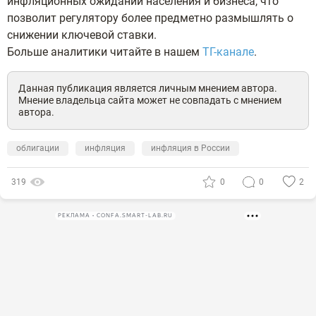
инфляционных ожиданий населения и бизнеса, что
позволит регулятору более предметно размышлять о
снижении ключевой ставки.
Больше аналитики читайте в нашем
ТГ-канале
.
Данная публикация является личным мнением автора.
Мнение владельца сайта может не совпадать с мнением
автора.
облигации
инфляция
инфляция в России
319
0
0
2
РЕКЛАМА • CONFA.SMART-LAB.RU