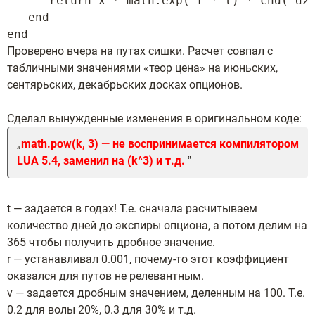
      return x * math.exp(-r * t) * cnd(-d2)
   end

Проверено вчера на путах сишки. Расчет совпал с
табличными значениями «теор цена» на июньских,
сентярьских, декабрьских досках опционов.
Сделал вынужденные изменения в оригинальном коде:
math.pow(k, 3) — не воспринимается компилятором
LUA 5.4, заменил на (k^3) и т.д.
t — задается в годах! Т.е. сначала расчитываем
количество дней до экспиры опциона, а потом делим на
365 чтобы получить дробное значение.
r — устанавливал 0.001, почему-то этот коэффициент
оказался для путов не релевантным.
v — задается дробным значением, деленным на 100. Т.е.
0.2 для волы 20%, 0.3 для 30% и т.д.