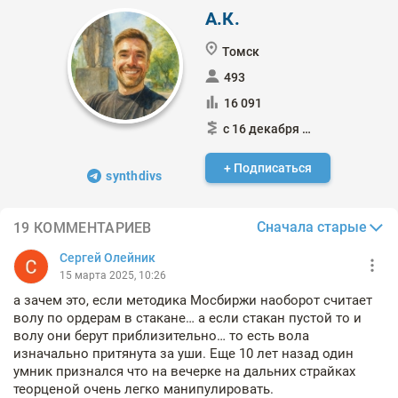
А.К.
Томск
493
16 091
с 16 декабря 2014
+ Подписаться
synthdivs
Сначала старые
19 КОММЕНТАРИЕВ
Сергей Олейник
15 марта 2025, 10:26
а зачем это, если методика Мосбиржи наоборот считает
волу по ордерам в стакане… а если стакан пустой то и
волу они берут приблизительно… то есть вола
изначально притянута за уши. Еще 10 лет назад один
умник признался что на вечерке на дальних страйках
теорценой очень легко манипулировать.