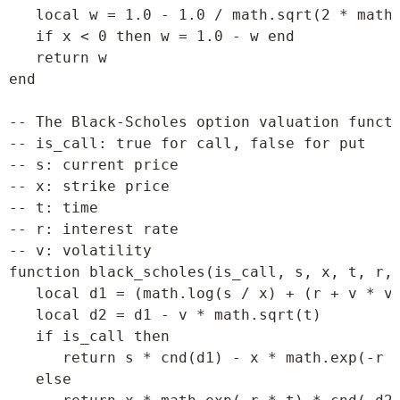
   local w = 1.0 - 1.0 / math.sqrt(2 * math.
   if x < 0 then w = 1.0 - w end

   return w

end

-- The Black-Scholes option valuation functi
-- is_call: true for call, false for put

-- s: current price

-- x: strike price

-- t: time

-- r: interest rate

-- v: volatility

function black_scholes(is_call, s, x, t, r, 
   local d1 = (math.log(s / x) + (r + v * v 
   local d2 = d1 - v * math.sqrt(t)

   if is_call then

      return s * cnd(d1) - x * math.exp(-r *
   else
