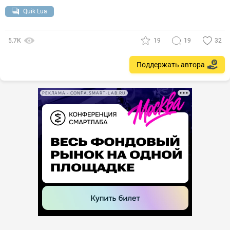
Quik Lua
5.7К
19
19
32
Поддержать автора
РЕКЛАМА • CONFA.SMART-LAB.RU