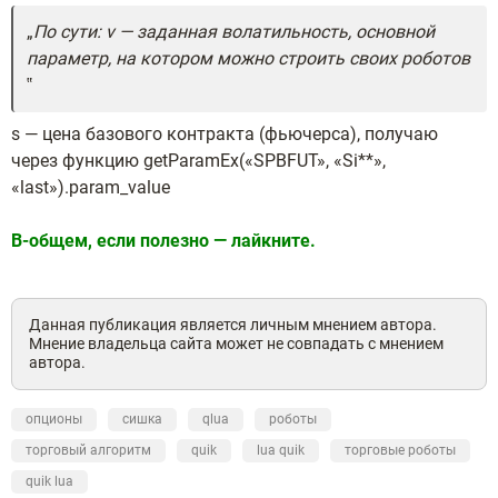
По сути: v — заданная волатильность, основной
параметр, на котором можно строить своих роботов
s — цена базового контракта (фьючерса), получаю
через функцию getParamEx(«SPBFUT», «Si**»,
«last»).param_value
В-общем, если полезно — лайкните.
Данная публикация является личным мнением автора.
Мнение владельца сайта может не совпадать с мнением
автора.
опционы
сишка
qlua
роботы
торговый алгоритм
quik
lua quik
торговые роботы
quik lua