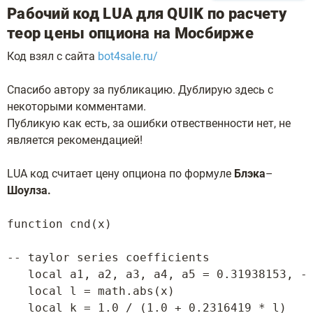
Рабочий код LUA для QUIK по расчету
теор цены опциона на Мосбирже
Код взял с сайта
bot4sale.ru/
Спасибо автору за публикацию. Дублирую здесь с
некоторыми комментами.
Публикую как есть, за ошибки отвественности нет, не
является рекомендацией!
LUA код считает цену опциона по формуле
Блэка
–
Шоулза.
function cnd(x)

-- taylor series coefficients

   local a1, a2, a3, a4, a5 = 0.31938153, -0
   local l = math.abs(x)

   local k = 1.0 / (1.0 + 0.2316419 * l)
