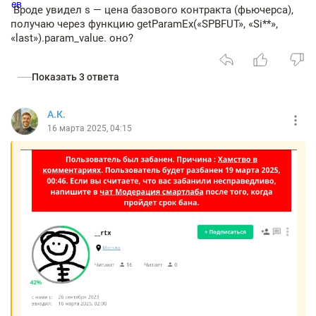
Вроде увидел s — цена базового контракта (фьючерса),
получаю через функцию getParamEx(«SPBFUT», «Si**»,
«last»).param_value. оно?
Показать 3 ответа
А.К.
16 марта 2025, 04:15