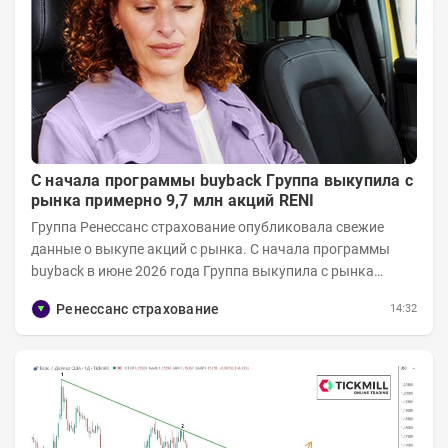
С начала программы buyback Группа выкупила с
рынка примерно 9,7 млн акций RENI
Группа Ренессанс страхование опубликовала свежие
данные о выкупе акций с рынка. C начала программы
buyback в июне 2026 года Группа выкупила с рынка
примерно 9,7 млн акций RENI. Общий уставной...
Ренессанс страхование
14:32