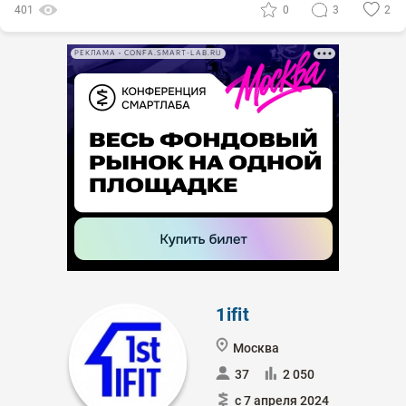
401
0
3
2
РЕКЛАМА • CONFA.SMART-LAB.RU
1ifit
Москва
37
2 050
с 7 апреля 2024