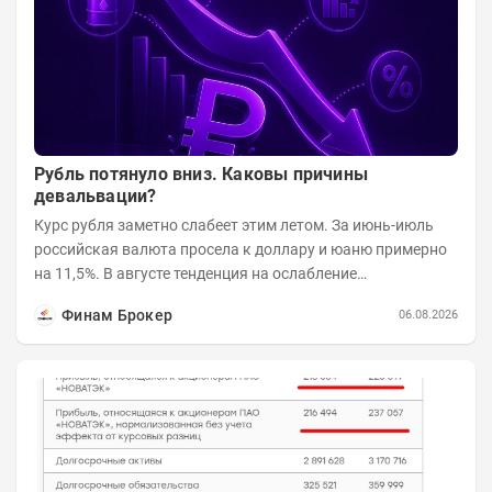
Рубль потянуло вниз. Каковы причины
девальвации?
Курс рубля заметно слабеет этим летом. За июнь-июль
российская валюта просела к доллару и юаню примерно
на 11,5%. В августе тенденция на ослабление
продолжается. Причем усилило давление...
Финам Брокер
06.08.2026