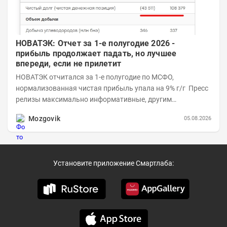
НОВАТЭК: Отчет за 1-е полугодие 2026 -
прибыль продолжает падать, но лучшее
впереди, если не прилетит
НОВАТЭК отчитался за 1-е полугодие по МСФО,
нормализованная чистая прибыль упала на 9% г/г Пресс
релизы максимально информативные, другим
компаниям в пример (тем более много цифр...
Mozgovik
05.08.2026
Установите приложение Смартлаба: