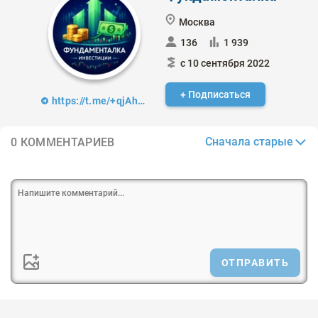
Москва
136
1 939
с 10 сентября 2022
+ Подписаться
https://t.me/+qjAh5Jy2tWE0YTJi
Сначала старые
0 КОММЕНТАРИЕВ
ОТПРАВИТЬ