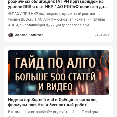
розничных облигациях (АПРИ подтвержден на
уровне BBB-.ru от НКР / АО РОЛЬФ понижен до
А-(RU) / Элит Строй присвоен на уровне BBB.ru)
🟢ПАО АПРИ НКР подтвердило кредитный рейтинг на
уровне BBB-.ru ПАО АПРИ – основная компания группы
АПРИ, выполняющая функции девелопера при
реализации проектов. Группа с 2014 года...
Иволга Капитал
08.08.2026
Индикатор SuperTrend в OsEngine: сигналы,
формулы расчёта и бесплатный робот.
В этом выпуске разберём индикатор SuperTrend для