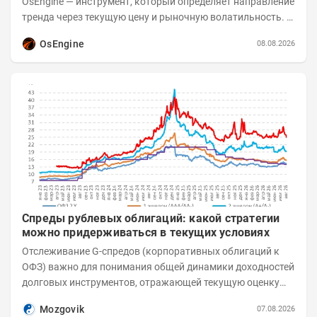
OsEngine — инструмент, который определяет направление
тренда через текущую цену и рыночную волатильность. В
отличие от сложных осцилляторов, он...
OsEngine
08.08.2026
Спреды рублевых облигаций: какой стратегии
можно придерживаться в текущих условиях
Отслеживание G-спредов (корпоративных облигаций к
ОФЗ) важно для понимания общей динамики доходностей
долговых инструментов, отражающей текущую оценку
премий за корпоративный риск. С 20-х чисел...
Mozgovik
07.08.2026