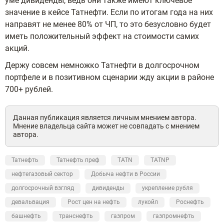
уме дивиденды, ведь они также имеют ключевое
значение в кейсе Татнефти. Если по итогам года на них
направят не менее 80% от ЧП, то это безусловно будет
иметь положительный эффект на стоимости самих
акций.
Держу совсем немножко Татнефти в долгосрочном
портфеле и в позитивном сценарии жду акции в районе
700+ рублей.
Данная публикация является личным мнением автора.
Мнение владельца сайта может не совпадать с мнением
автора.
Татнефть
Татнефть преф
TATN
TATNP
нефтегазовый сектор
Добыча нефти в России
долгосрочный взгляд
дивиденды
укрепление рубля
девальвация
Рост цен на нефть
лукойл
Роснефть
башнефть
транснефть
газпром
газпромнефть