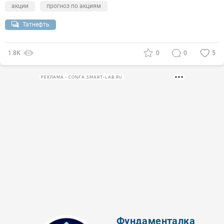
акции
прогноз по акциям
Татнефть
1.8К
0
0
5
РЕКЛАМА • CONFA.SMART-LAB.RU
Фундаменталка