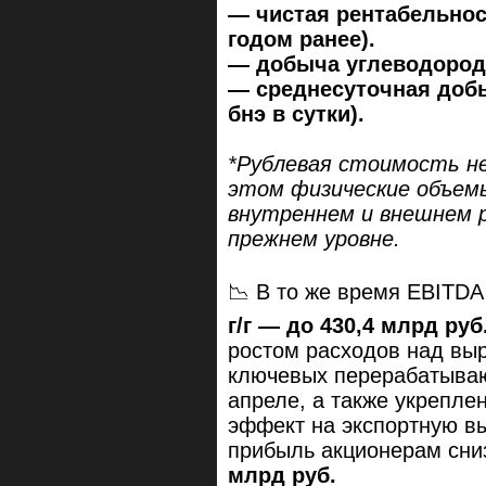
— чистая рентабельнос
годом ранее).
— добыча углеводородо
— среднесуточная добы
бнэ в сутки).
*Рублевая стоимость не
этом физические объемы
внутреннем и внешнем р
прежнем уровне.
📉 В то же время EBITDA
г/г — до 430,4 млрд руб
ростом расходов над выр
ключевых перерабатываю
апреле, а также укрепле
эффект на экспортную вы
прибыль акционерам сни
млрд руб.