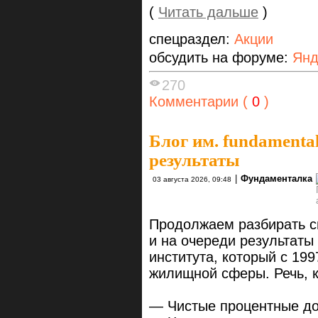
(
Читать дальше
)
спецраздел:
Акции
обсудить на форуме:
Янд
270
Комментарии (
0
)
Блог им. fundamenta
результаты
|
Фундаменталка
03 августа 2026, 09:48
Продолжаем разбирать с
и на очереди результаты
института, который с 19
жилищной сферы. Речь, 
— Чистые процентные д