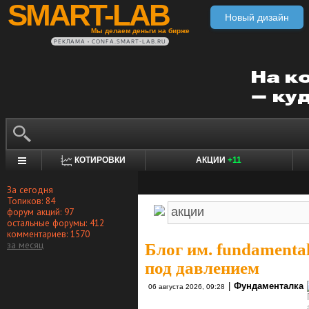
SMART-LAB
Новый дизайн
Мы делаем деньги на бирже
РЕКЛАМА • CONFA.SMART-LAB.RU
КОТИРОВКИ
АКЦИИ
+11
За сегодня
Топиков: 84
форум акций: 97
остальные форумы: 412
комментариев: 1570
за месяц
Блог им. fundamenta
под давлением
|
Фундаменталка
06 августа 2026, 09:28