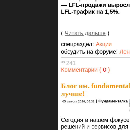
— LFL-продажи выросли 
LFL-трафик на 1,5%.
(
Читать дальше
)
спецраздел:
Акции
обсудить на форуме:
Лен
241
Комментарии (
0
)
Блог им. fundamenta
лучше!
|
Фундаменталка
05 августа 2026, 09:31
Сегодня в нашем фокусе
решений и сервисов для