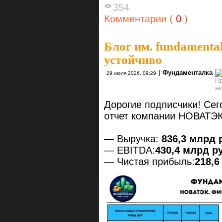
354
Комментарии (
0
)
Блог им. fundamenta
устойчиво
|
Фундаменталка
29 июля 2026, 09:29
Дорогие подписчики! Се
отчет компании НОВАТЭК
— Выручка:
836,3 млрд р
— EBITDA:
430,4 млрд ру
— Чистая прибыль:
218,6