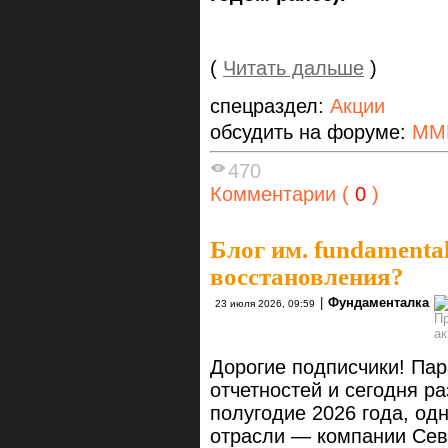
(
Читать дальше
)
спецраздел:
Акции
обсудить на форуме:
ММ
470
Комментарии (
0
)
Блог им. fundamenta
восстановления?
|
Фундаменталка
23 июля 2026, 09:59
Дорогие подписчики! Па
отчетностей и сегодня р
полугодие 2026 года, од
отрасли — компании Сев