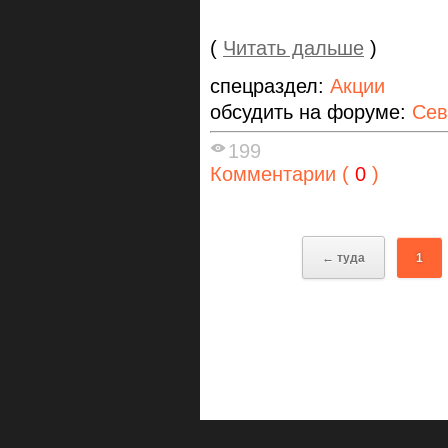
(
Читать дальше
)
спецраздел:
Акции
обсудить на форуме:
Сев
199
Комментарии (
0
)
← туда
1