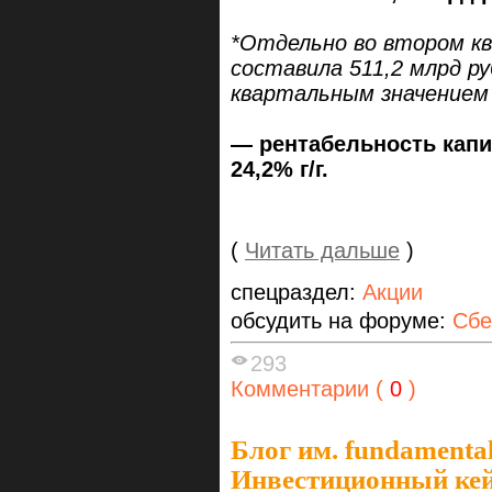
*Отдельно во втором кв
составила 511,2 млрд р
квартальным значением 
— рентабельность капи
24,2% г/г.
(
Читать дальше
)
спецраздел:
Акции
обсудить на форуме:
Сбе
293
Комментарии (
0
)
Блог им. fundamenta
Инвестиционный кей