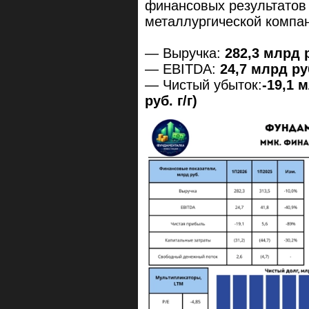
финансовых результатов 
металлургической комп
— Выручка:
282,3 млрд р
— EBITDA:
24,7 млрд руб
— Чистый убыток:
-19,1 
руб. г/г)