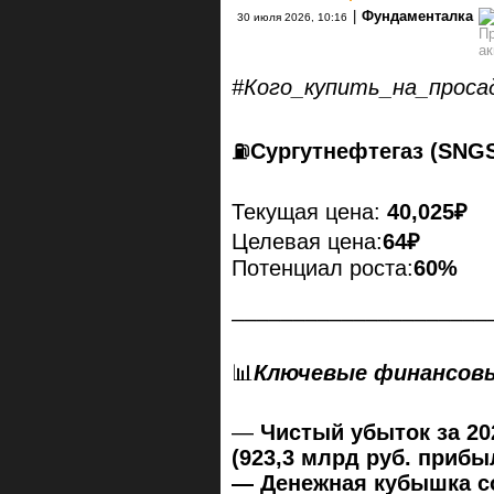
|
Фундаменталка
30 июля 2026, 10:16
#Кого_купить_на_проса
⛽️
Сургутнефтегаз (SNG
Текущая цена:
40,025₽
Целевая цена:
64₽
Потенциал роста:
60%
–––––––––––––––––––––
📊
Ключевые финансовые
—
Чистый убыток за 202
(923,3 млрд руб. прибы
—
Денежная кубышка со