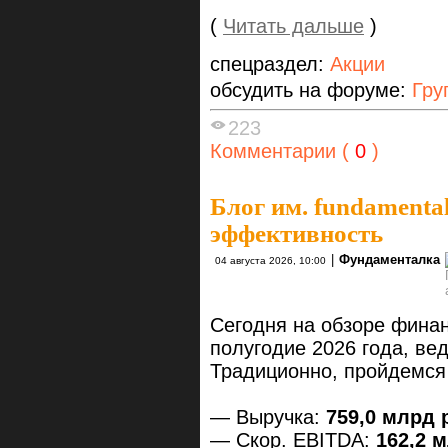
(
Читать дальше
)
спецраздел:
Акции
обсудить на форуме:
Гру
223
Комментарии (
0
)
Блог им. fundamenta
эффективность
|
Фундаменталка
04 августа 2026, 10:00
Сегодня на обзоре финан
полугодие 2026 года, ве
Традиционно, пройдемся
— Выручка:
759,0 млрд р
— Скор. EBITDA:
162,2 м