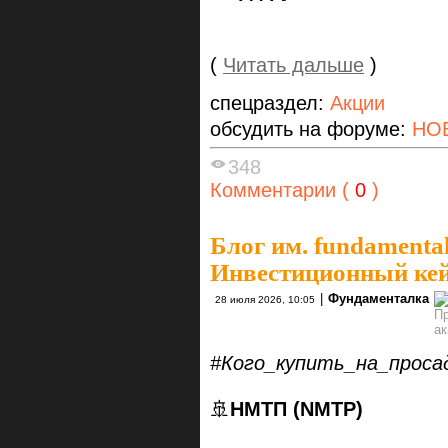
(
Читать дальше
)
спецраздел:
Акции
обсудить на форуме:
НО
348
Комментарии (
0
)
Блог им. fundamenta
Инвестиционный к
|
Фундаменталка
28 июля 2026, 10:05
#Кого_купить_на_проса
🚢
НМТП (NMTP)