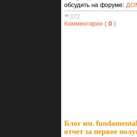
обсудить на форуме:
ДО
372
Комментарии (
0
)
Блог им. fundamenta
отчет за первое полу