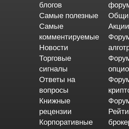
блогов
фору
Самые полезные
Общи
Самые
Акци
комментируемые
Фору
Новости
алгот
Торговые
Фору
сигналы
опци
Ответы на
Фору
вопросы
крипт
Книжные
Форум
рецензии
Рейти
Корпоративные
броке