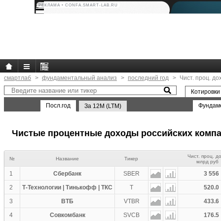
РЕКЛАМА • CONFA.SMART-LAB.RU
смартлаб
фундаментальный анализ
последний год
Чист. проц. д
Котировки
Посл.год
Фундам
За 12M (LTM)
Чистые процентные доходы российских комп
Чист. проц. д
№
Название
Тикер
млрд руб
1
Сбербанк
SBER
3 556
2
Т-Технологии | Тинькофф | ТКС
T
520.0
3
ВТБ
VTBR
433.6
4
Совкомбанк
SVCB
176.5