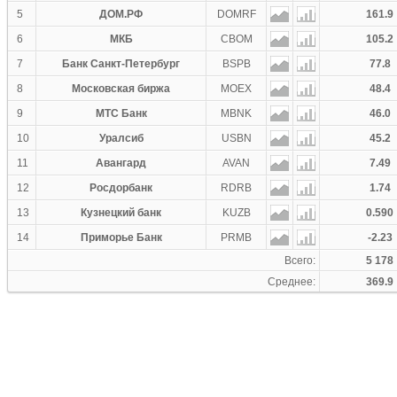
5
ДОМ.РФ
DOMRF
161.9
6
МКБ
CBOM
105.2
7
Банк Санкт-Петербург
BSPB
77.8
8
Московская биржа
MOEX
48.4
9
МТС Банк
MBNK
46.0
10
Уралсиб
USBN
45.2
11
Авангард
AVAN
7.49
12
Росдорбанк
RDRB
1.74
13
Кузнецкий банк
KUZB
0.590
14
Приморье Банк
PRMB
-2.23
Всего:
5 178
Среднее:
369.9