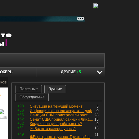
ОКЕРЫ
ДРУГИЕ
+5
нков
Полезные
Лучшие
ь
Обсуждаемые
+98
Ситуация на текущий момент
5
+56
Инфляция в начале августа — дефляция из-за топлива и плодоовощной корзины, но услуги продолжают дорожать, а рубль начал ослабевать.
0
+53
Санкции США пристрелили рост акций в России
28
+52
Сенат США принял санкции Линдси Грэма против России
15
+52
Когда я начну зарабатывать?
9
+51
13
📈 Валюта развернулась?
+49
11
⛽️Евротранс в руинах. Грустный пост😶😞 Что изменилось в облигациях?