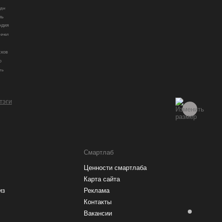
ады
ль
ндия
ечел
сков
о
ть
 тэги
Смартлаб
Ценности смартлаба
Карта сайта
из
Реклама
Контакты
Вакансии