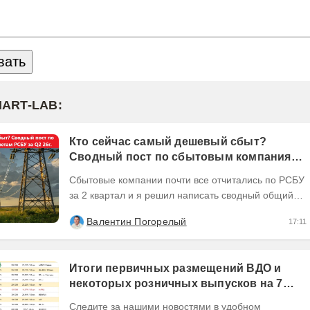
MART-LAB:
Кто сейчас самый дешевый сбыт?
Сводный пост по сбытовым компаниям
по отчетам РСБУ за Q2 26г.
Сбытовые компании почти все отчитались по РСБУ
за 2 квартал и я решил написать сводный общий
пост по их результатам, может кому интересно...
Валентин Погорелый
17:11
Итоги первичных размещений ВДО и
некоторых розничных выпусков на 7
августа 2026 г.
Следите за нашими новостями в удобном