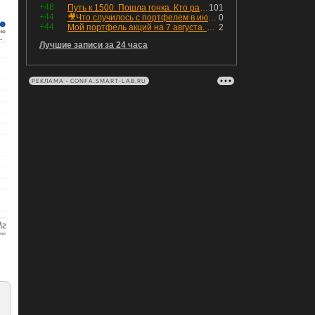
+48
Путь к 1500. Пошла гонка. Кто раньше продаст.
101
+44
🎥Что случилось с портфелем в июле - честный разбор / Инвестировать Просто
0
+44
Мой портфель акций на 7 августа. Покупки активов и реинвестирование дивидендов. Создание пассивного дохода
2
Лучшие записи за 24 часа
РЕКЛАМА • CONFA.SMART-LAB.RU