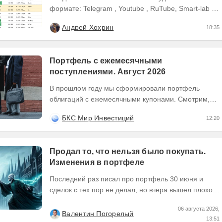
формате: Telegram , Youtube , RuTube, Smart-lab ,
ВКонтакте , Сайт
Андрей Хохрин
18:35
Портфель с ежемесячными
поступлениями. Август 2026
В прошлом году мы сформировали портфель
облигаций с ежемесячными купонами. Смотрим,
как изменилась ситуация на рынке —
БКС Мир Инвестиций
12:20
актуализируем состав...
Продал то, что нельзя было покупать.
Изменения в портфеле
Последний раз писал про портфель 30 июня и
сделок с тех пор не делал, но вчера вышел плохой
отчет по компании, которую я держал и я её...
06 августа 2026,
Валентин Погорелый
13:51