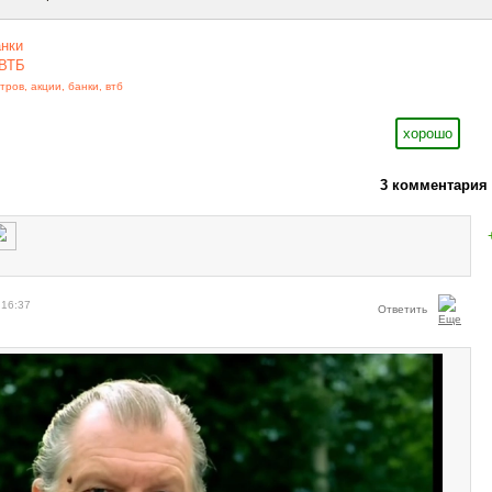
анки
ВТБ
тров
,
акции
,
банки
,
втб
хорошо
3 комментария
 16:37
Ответить