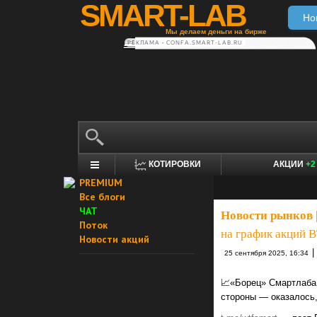
SMART-LAB
Но
Мы делаем деньги на бирже
РЕКЛАМА • CONFA.SMART-LAB.RU
КОТИРОВКИ
АКЦИИ
+2
PREMIUM
Все блоги
ЧАТ
Новости рынков
Поток
на график акций В
Новости акций
|
25 сентября 2025, 16:34
📈«Борец» Смартлаба 
стороны — оказалось,