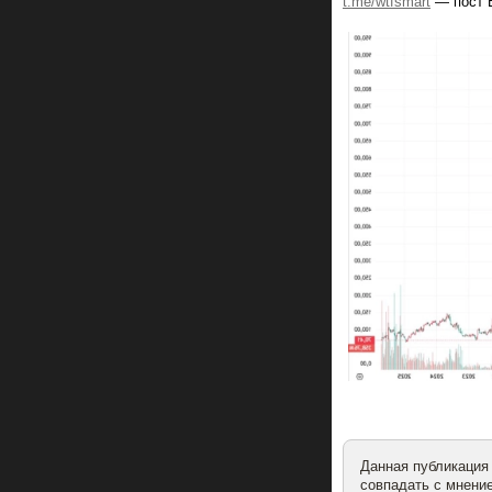
t.me/wtfsmart
— пост В
Данная публикация
совпадать с мнение