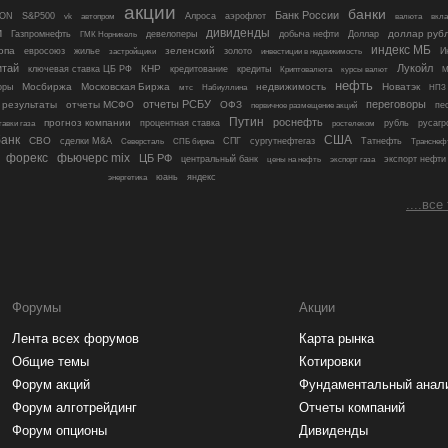
акции
банки
Банк России
ON
S&P500
Алроса
аэрофлот
vk
автопром
валюта
вкл
м
дивиденды
девелоперы
доллар руб
Газпромнефть
ГМК Норникель
добыча нефти
Доллар
индекс МБ
опа
зеленский
евросоюз
жилье
золото
инвестиции в недвижимость
И
застройщики
итай
Лукойл
КНР
ключевая ставка ЦБ РФ
кредитование
кредиты
Криптовалюта
курсы валют
М
нефть
Мосбиржа
Московская Биржа
недвижимость
Новатэк
оры
мтс
Набиуллина
НПЗ
отчеты РСБУ
переговоры
 результаты
отчеты МСФО
ОФЗ
пе
первичное размещение акций
Путин
роснефть
прогноз компании
процентная ставка
рубль
русагр
тавки газа
ростелеком
анк
США
СВО
сделки M&A
Северсталь
СПБ биржа
СПГ
сургутнефтегаз
Татнефть
Транснеф
форекс
фьючерс mix
ЦБ РФ
центральный банк
цены на нефть
экспорт нефти
экспорт газа
яндекс
энергетика
юань
....все
Форумы
Акции
Лента всех форумов
Карта рынка
Общие темы
Котировки
Форум акций
Фундаментальный анал
Форум алготрейдинг
Отчеты компаний
Форум опционы
Дивиденды