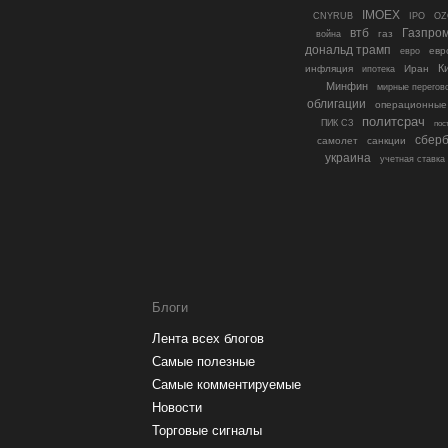
IMOEX
IPO
CNYRUB
OZ
втб
Газпро
газ
война
дональд трамп
евр
евро
К
инфляция
ипотека
Иран
Минфин
мирные перегов
облигации
операционные
политсрач
ПИК СЗ
пос
сберб
самолет
санкции
украина
учетная ставка
Блоги
Лента всех блогов
Самые полезные
Самые комментируемые
Новости
Торговые сигналы