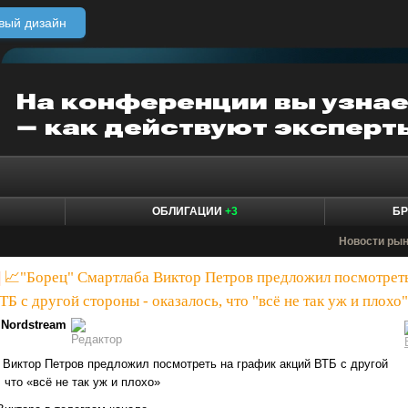
вый дизайн
ОБЛИГАЦИИ
+3
БР
Новости ры
|
📈"Борец" Смартлаба Виктор Петров предложил посмотрет
ТБ с другой стороны - оказалось, что "всё не так уж и плохо"
Nordstream
Виктор Петров предложил посмотреть на график акций ВТБ с другой
 что «всё не так уж и плохо»