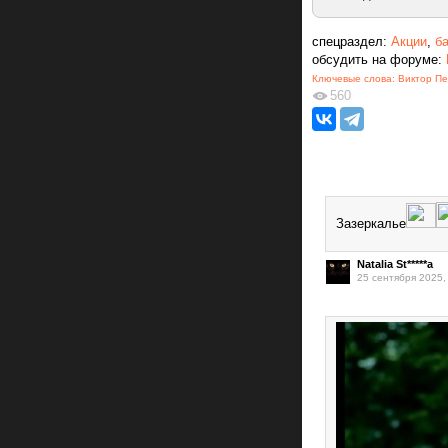
спецраздел:
Акции
,
б
обсудить на форуме:
Ключевые слова:
Виктор Пе
560
Зазеркалье
Natalia St*****a
25 сентября 2025,