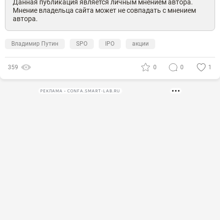
Данная публикация является личным мнением автора.
Мнение владельца сайта может не совпадать с мнением
автора.
Владимир Путин
SPO
IPO
акции
359
0
0
1
РЕКЛАМА • CONFA.SMART-LAB.RU