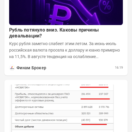
Рубль потянуло вниз. Каковы причины
девальвации?
Курс рубля заметно слабеет этим летом. За июнь-июль
российская валюта просела к доллару и юаню примерно
на 11,5%. В августе тенденция на ослабление
продолжается. Причем усилило давление...
Финам Брокер
16:19