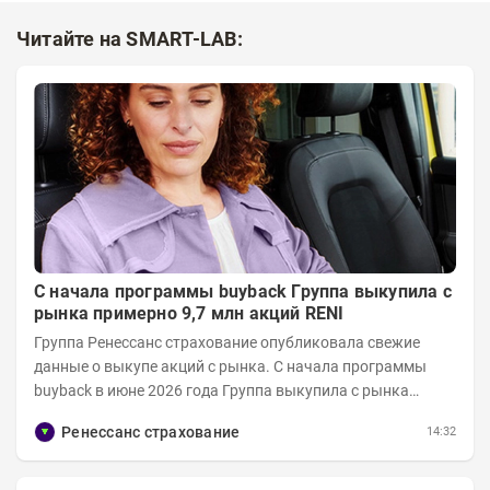
Читайте на SMART-LAB:
С начала программы buyback Группа выкупила с
рынка примерно 9,7 млн акций RENI
Группа Ренессанс страхование опубликовала свежие
данные о выкупе акций с рынка. C начала программы
buyback в июне 2026 года Группа выкупила с рынка
примерно 9,7 млн акций RENI. Общий уставной...
Ренессанс страхование
14:32