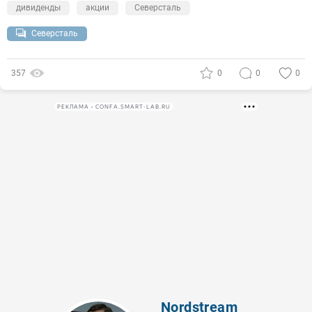
дивиденды
акции
Северсталь
Северсталь
357
0
0
0
РЕКЛАМА • CONFA.SMART-LAB.RU
Nordstream