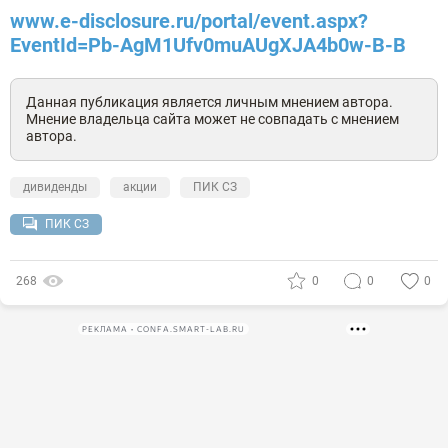
www.e-disclosure.ru/portal/event.aspx?
EventId=Pb-AgM1Ufv0muAUgXJA4b0w-B-B
Данная публикация является личным мнением автора.
Мнение владельца сайта может не совпадать с мнением
автора.
дивиденды
акции
ПИК СЗ
ПИК СЗ
268
0
0
0
РЕКЛАМА • CONFA.SMART-LAB.RU