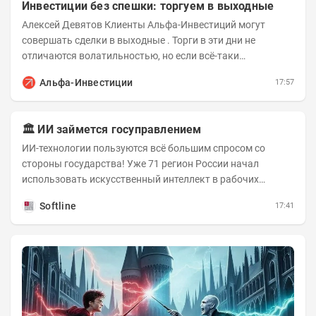
Инвестиции без спешки: торгуем в выходные
Алексей Девятов Клиенты Альфа-Инвестиций могут
совершать сделки в выходные . Торги в эти дни не
отличаются волатильностью, но если всё-таки
происходят значимые события, инвесторы могут...
Альфа-Инвестиции
17:57
🏛️ ИИ займется госуправлением
ИИ-технологии пользуются всё большим спросом со
стороны государства! Уже 71 регион России начал
использовать искусственный интеллект в рабочих
процессах, при этом затраты госсектора на ИИ растут...
Softline
17:41