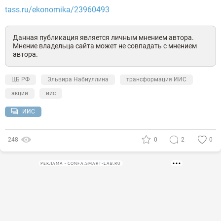
tass.ru/ekonomika/23960493
Данная публикация является личным мнением автора.
Мнение владельца сайта может не совпадать с мнением
автора.
ЦБ РФ
Эльвира Набиуллина
трансформация ИИС
акции
иис
ИИС
248
0
2
0
РЕКЛАМА • CONFA.SMART-LAB.RU