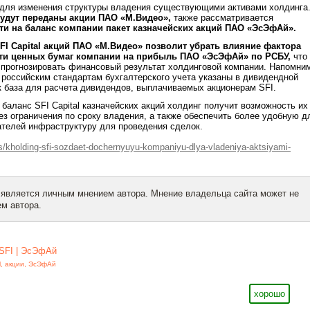
я для изменения структуры владения существующими активами холдинга
удут переданы акции ПАО «М.Видео»,
также рассматривается
ти на баланс компании пакет казначейских акций ПАО «ЭсЭфАй».
FI Capital акций ПАО «М.Видео» позволит убрать влияние фактора
ти ценных бумаг компании на прибыль ПАО «ЭсЭфАй» по РСБУ,
что
 прогнозировать финансовый результат холдинговой компании. Напомни
 российским стандартам бухгалтерского учета указаны в дивидендной
к база для расчета дивидендов, выплачиваемых акционерам SFI.
 баланс SFI Capital казначейских акций холдинг получит возможность их
з ограничения по сроку владения, а также обеспечить более удобную д
ателей инфраструктуру для проведения сделок.
ws/kholding-sfi-sozdaet-dochernyuyu-kompaniyu-dlya-vladeniya-aktsiyami-
 является личным мнением автора. Мнение владельца сайта может не
м автора.
SFI | ЭсЭфАй
l
,
акции
,
ЭсЭфАй
хорошо