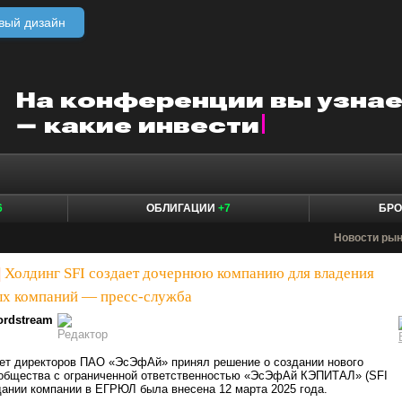
вый дизайн
6
ОБЛИГАЦИИ
+7
БР
Новости ры
|
Холдинг SFI создает дочернюю компанию для владения
ых компаний — пресс-служба
ordstream
вет директоров ПАО «ЭсЭфАй» принял решение о создании нового
 общества с ограниченной ответственностью «ЭсЭфАй КЭПИТАЛ» (SFI
оздании компании в ЕГРЮЛ была внесена 12 марта 2025 года.