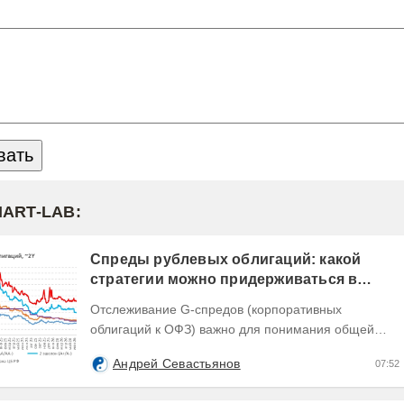
MART-LAB:
Спреды рублевых облигаций: какой
стратегии можно придерживаться в
текущих условиях
Отслеживание G-спредов (корпоративных
облигаций к ОФЗ) важно для понимания общей
динамики доходностей долговых инструментов,
Андрей Севастьянов
07:52
отражающей текущую...