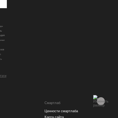
ады
ль
ндия
ечел
сков
о
ть
 тэги
Смартлаб
Ценности смартлаба
Карта сайта