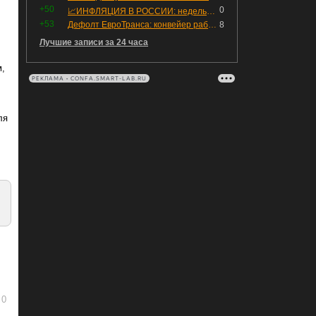
.
+50
0
📈ИНФЛЯЦИЯ В РОССИИ: недельная дефляция, но в годовом выражении рост 😢
+53
Дефолт ЕвроТранса: конвейер работает исправно
8
Лучшие записи за 24 часа
м,
РЕКЛАМА • CONFA.SMART-LAB.RU
ля
0