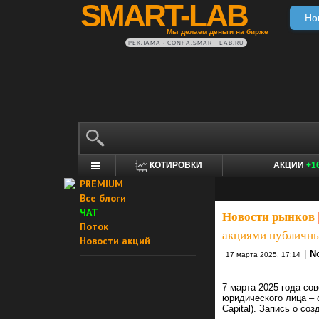
SMART-LAB
Но
Мы делаем деньги на бирже
РЕКЛАМА • CONFA.SMART-LAB.RU
КОТИРОВКИ
АКЦИИ
+1
PREMIUM
Все блоги
ЧАТ
Новости рынков
Поток
акциями публичн
Новости акций
|
N
17 марта 2025, 17:14
7 марта 2025 года со
юридического лица –
Capital). Запись о с