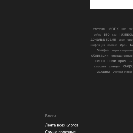
IMOEX
IPO
CNYRUB
OZ
втб
Газпро
газ
война
дональд трамп
евр
евро
К
инфляция
ипотека
Иран
Минфин
мирные перегов
облигации
операционные
политсрач
ПИК СЗ
пос
сберб
самолет
санкции
украина
учетная ставка
Блоги
Лента всех блогов
Самые полезные