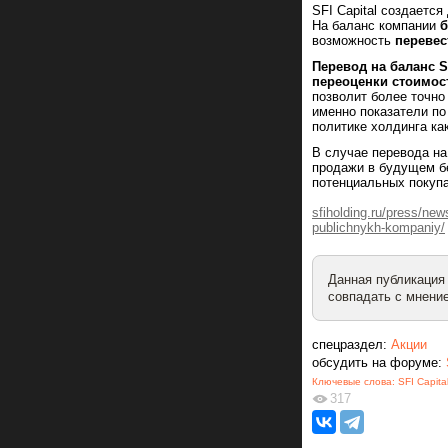
SFI Capital создаетс
На баланс компании
б
возможность
перевес
Перевод на баланс S
переоценки стоимос
позволит более точно
именно показатели по
политике холдинга ка
В случае перевода на
продажи в будущем бе
потенциальных покуп
sfiholding.ru/press/ne
publichnykh-kompaniy/
Данная публикация
совпадать с мнение
спецраздел:
Акции
обсудить на форуме:
Ключевые слова:
SFI Capita
317