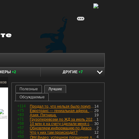
ОКЕРЫ
+2
ДРУГИЕ
+7
нков
Полезные
Лучшие
Обсуждаемые
+114
Продал то, что нельзя было покупать. Изменения в портфеле
14
+75
Евротранс — гениальная афера. Собрал с инвесторов денег, выплатил дивидендов больше текущей капитализации и ушёл в дефолт
29
+83
Азия. Пятница.
19
+71
Грузоперевозки по ЖД за июль 2026 г. — четвёртый месяц подряд роста, чёрные металлы на уровне прошлого года, а каменный уголь в плюсе.
1
+58
10 млн р на счету сделали меня счастливым? Ожидание vs Реальность!
30
+57
Обновляем информацию по Диасофту: дивиденды и выкуп
2
+52
Что у них там происходит?
12
+50
4
📺М.Видео: успешное погашение любимого флоатера