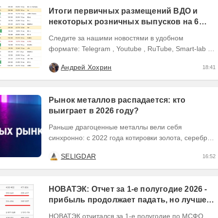
Итоги первичных размещений ВДО и
некоторых розничных выпусков на 6
августа 2026 г.
Следите за нашими новостями в удобном
формате: Telegram , Youtube , RuTube, Smart-lab ,
ВКонтакте , Сайт
Андрей Хохрин
18:41
Рынок металлов распадается: кто
выиграет в 2026 году?
Раньше драгоценные металлы вели себя
синхронно: с 2022 года котировки золота, серебра
и платины выросли кратно. Но к 2026 году рынок
SELIGDAR
16:52
разделился. В...
НОВАТЭК: Отчет за 1-е полугодие 2026 -
прибыль продолжает падать, но лучшее
впереди, если не прилетит
НОВАТЭК отчитался за 1-е полугодие по МСФО,