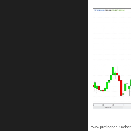
www.profinance.ru/char