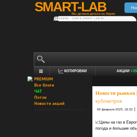
SMART-LAB
Но
Мы делаем деньги на бирже
РЕКЛАМА • CONFA.SMART-LAB.RU
КОТИРОВКИ
АКЦИИ
+35
PREMIUM
Все блоги
ЧАТ
Новости рынков
Поток
кубометров
Новости акций
|
06 февраля 2025, 16:32
📈Цены на газ в Евро
погода и большие объ