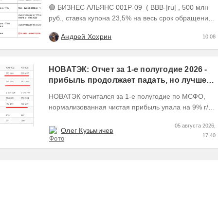
26,22%, размещен на 81%)
🟢 БИЗНЕС АЛЬЯНС 001P-09 ( BBB-|ru| , 500 млн
руб., ставка купона 23,5% на весь срок обращения,
YTM 26,22%, дюрация 2,19 года до погашения)...
Андрей Хохрин
10:08
НОВАТЭК: Отчет за 1-е полугодие 2026 -
прибыль продолжает падать, но лучшее
впереди, если не прилетит
НОВАТЭК отчитался за 1-е полугодие по МСФО,
нормализованная чистая прибыль упала на 9% г/г
Пресс релизы максимально...
05 августа 2026,
Олег Кузьмичев
17:40