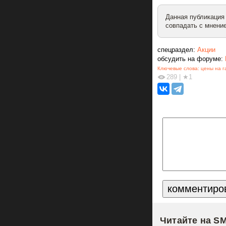
Данная публикация
совпадать с мнение
спецраздел:
Акции
обсудить на форуме:
Ключевые слова:
цены на г
289
|
★1
Читайте на S