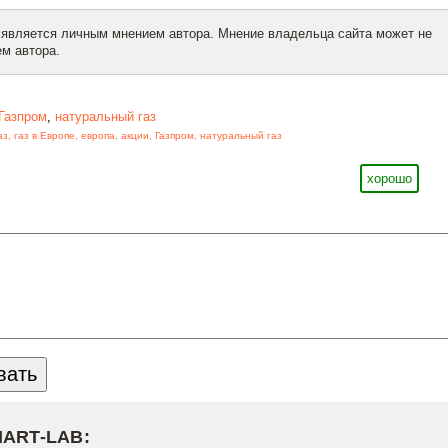
 является личным мнением автора. Мнение владельца сайта может не
м автора.
Газпром
,
натуральный газ
аз
,
газ в Европе
,
европа
,
акции
,
Газпром
,
натуральный газ
хорошо
MART-LAB: