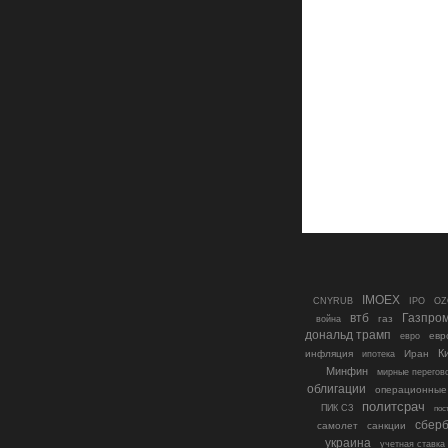
IMOEX
IPO
CNYRUB
OZ
втб
Газпро
газ
война
дональд трамп
евр
евро
К
инфляция
ипотека
Иран
Минфин
мирные перегов
облигации
операционные
политсрач
ПИК СЗ
пос
сберб
самолет
санкции
украина
учетная ставка