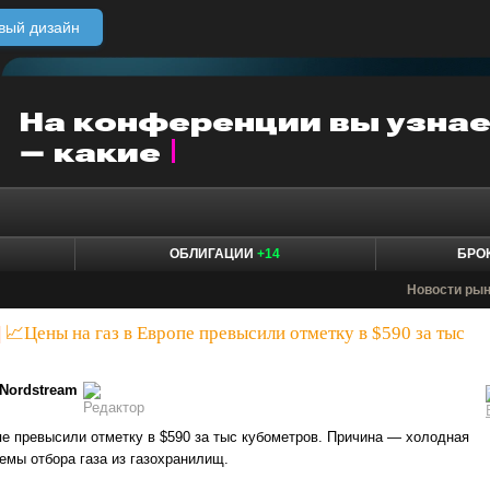
вый дизайн
ОБЛИГАЦИИ
+14
БРО
Новости ры
|
📈Цены на газ в Европе превысили отметку в $590 за тыс
Nordstream
пе превысили отметку в $590 за тыс кубометров. Причина — холодная
емы отбора газа из газохранилищ.