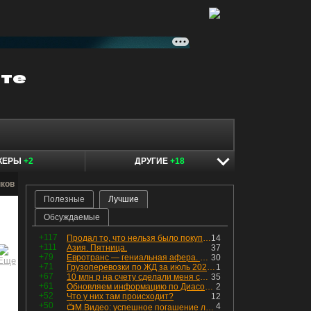
КЕРЫ
+2
ДРУГИЕ
+18
нков
Полезные
Лучшие
Обсуждаемые
+117
Продал то, что нельзя было покупать. Изменения в портфеле
14
+111
Азия. Пятница.
37
+79
Евротранс — гениальная афера. Собрал с инвесторов денег, выплатил дивидендов больше текущей капитализации и ушёл в дефолт
30
+71
Грузоперевозки по ЖД за июль 2026 г. — четвёртый месяц подряд роста, чёрные металлы на уровне прошлого года, а каменный уголь в плюсе.
1
+67
10 млн р на счету сделали меня счастливым? Ожидание vs Реальность!
35
+61
Обновляем информацию по Диасофту: дивиденды и выкуп
2
+52
Что у них там происходит?
12
+50
4
📺М.Видео: успешное погашение любимого флоатера