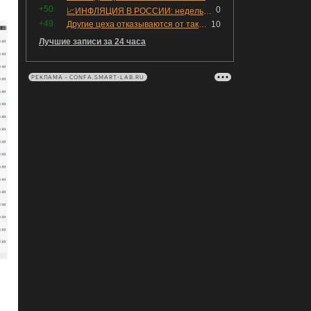
+50
0
📈ИНФЛЯЦИЯ В РОССИИ: недельная дефляция, но в годовом выражении рост 😢
+49
Другие цеха отказываются от таких деталей — а мы построили на них производство с оборотом 70 млн
10
Лучшие записи за 24 часа
РЕКЛАМА • CONFA.SMART-LAB.RU