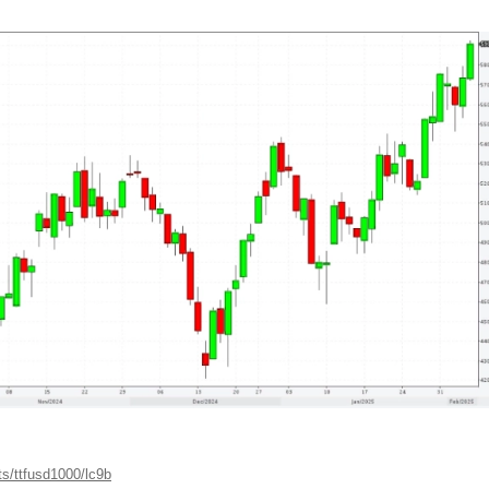
ts/ttfusd1000/lc9b