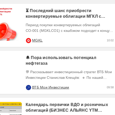
⏳ Последний шанс приобрести
конвертируемые облигации МГКЛ с
кэшбэком 10%
Период покупки конвертируемых облигаций
СО-001 (MGKLCO1) с кэшбэком подходит к концу.
Чтобы получить кэшбэк 10% ,
MGKL
10:02
квалифицированным...
🔔 Пора использовать потенциал
нефтегаза
💬 Рассказывает инвестиционный стратег ВТБ Мои
Инвестиции Станислав Клещёв: 🔹 По нашей
оценке, потенциал роста акций нефтегазового
ВТБ Мои Инвестиции
09:58
сектора в...
Календарь первички ВДО и розничных
облигаций (БИЗНЕС АЛЬЯНС YTM