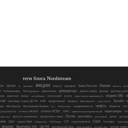
теги блога Nordstream
акции
банки
Банк России
ON
S&P500
Алроса
аэрофлот
vk
автопром
валюта
вкл
м
дивиденды
девелоперы
доллар руб
Газпромнефть
ГМК Норникель
добыча нефти
Доллар
индекс МБ
опа
зеленский
евросоюз
жилье
золото
инвестиции в недвижимость
И
застройщики
итай
Лукойл
КНР
ключевая ставка ЦБ РФ
кредитование
кредиты
Криптовалюта
курсы валют
М
нефть
Мосбиржа
Московская Биржа
недвижимость
Новатэк
оры
мтс
Набиуллина
НПЗ
отчеты РСБУ
переговоры
 результаты
отчеты МСФО
ОФЗ
пе
первичное размещение акций
Путин
роснефть
прогноз компании
процентная ставка
рубль
русагр
тавки газа
ростелеком
анк
США
СВО
сделки M&A
Северсталь
СПГ
сургутнефтегаз
Татнефть
СПБ биржа
Транснеф
форекс
фьючерс mix
ЦБ РФ
центральный банк
цены на нефть
экспорт нефти
экспорт газа