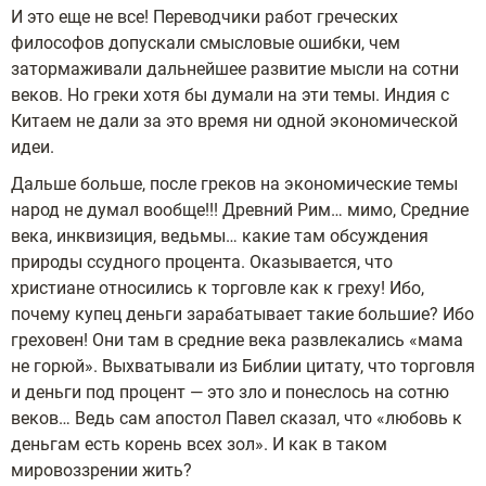
И это еще не все! Переводчики работ греческих
философов допускали смысловые ошибки, чем
затормаживали дальнейшее развитие мысли на сотни
веков. Но греки хотя бы думали на эти темы. Индия с
Китаем не дали за это время ни одной экономической
идеи.
Дальше больше, после греков на экономические темы
народ не думал вообще!!! Древний Рим… мимо, Средние
века, инквизиция, ведьмы… какие там обсуждения
природы ссудного процента. Оказывается, что
христиане относились к торговле как к греху! Ибо,
почему купец деньги зарабатывает такие большие? Ибо
греховен! Они там в средние века развлекались «мама
не горюй». Выхватывали из Библии цитату, что торговля
и деньги под процент — это зло и понеслось на сотню
веков… Ведь сам апостол Павел сказал, что «любовь к
деньгам есть корень всех зол». И как в таком
мировоззрении жить?