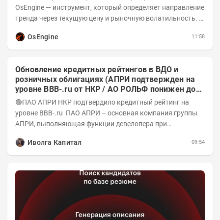
OsEngine — инструмент, который определяет направление
тренда через текущую цену и рыночную волатильность. В
отличие от сложных осцилляторов, он...
OsEngine
11:58
Обновление кредитных рейтингов в ВДО и
розничных облигациях (АПРИ подтвержден на
уровне BBB-.ru от НКР / АО РОЛЬФ понижен до
А-(RU) / Элит Строй присвоен на уровне BBB.ru)
🟢ПАО АПРИ НКР подтвердило кредитный рейтинг на
уровне BBB-.ru ПАО АПРИ – основная компания группы
АПРИ, выполняющая функции девелопера при
реализации проектов. Группа с 2014 года...
Иволга Капитал
09:54