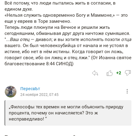
Всё потому, что люди пытались жить в согласии, в
едином духе.
«Нельзя служить одновременно Богу и Маммоне,» — это
еще у евреев в Торе замечено.
Теперь люди плюнули на Вечное и решили жить
сегодняшним, обманывая друг друга ничтоже сумняшеся.
"...
Ваш отец
— диавол; и вы хотите исполнять похоти
отца
вашего. Он был человекоубийца от начала и не устоял в
истине, ибо нет в нём истины. Когда говорит он ложь,
говорит свое, ибо он лжец и отец лжи." (От Иоанна святое
благовествование 8:44 СИНОД)
+2
ПересвѢт
24 ноября 2022, 07:45
Философы тех времен не могли объяснить природу
процента, почему он начисляется? Это ж
несправедливо!