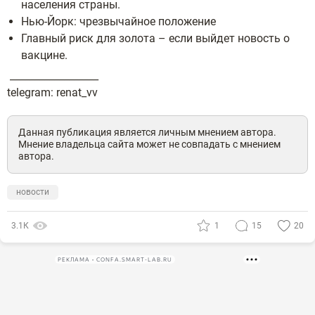
населения страны.
Нью-Йорк: чрезвычайное положение
Главный риск для золота – если выйдет новость о
вакцине.
__________________
telegram: renat_vv
Данная публикация является личным мнением автора.
Мнение владельца сайта может не совпадать с мнением
автора.
новости
3.1К
1
15
20
РЕКЛАМА • CONFA.SMART-LAB.RU