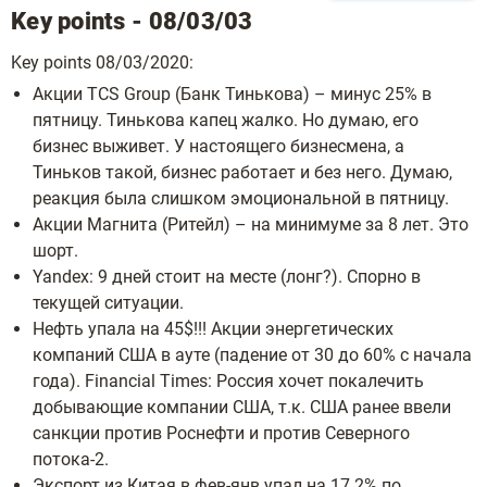
Key points - 08/03/03
Key points 08/03/2020:
Акции TCS Group (Банк Тинькова) – минус 25% в
пятницу. Тинькова капец жалко. Но думаю, его
бизнес выживет. У настоящего бизнесмена, а
Тиньков такой, бизнес работает и без него. Думаю,
реакция была слишком эмоциональной в пятницу.
Акции Магнита (Ритейл) – на минимуме за 8 лет. Это
шорт.
Yandex: 9 дней стоит на месте (лонг?). Спорно в
текущей ситуации.
Нефть упала на 45$!!! Акции энергетических
компаний США в ауте (падение от 30 до 60% с начала
года). Financial Times: Россия хочет покалечить
добывающие компании США, т.к. США ранее ввели
санкции против Роснефти и против Северного
потока-2.
Экспорт из Китая в фев-янв упал на 17.2% по