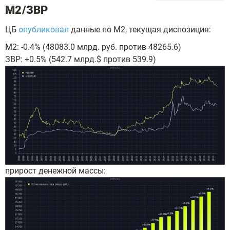
М2/ЗВР
ЦБ
опубликовал
данные по М2, текущая диспозиция:
M2: -0.4% (48083.0 млрд. руб. против 48265.6)
ЗВР: +0.5% (542.7 млрд.$ против 539.9)
прирост денежной массы: