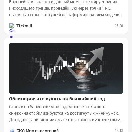
Европейская валюта в данный момент тестирует линию
нисходящего тренда, проведённую через точки 1 и 2,
пытаясь закрыть текущий день формированием модели
медвежьего поглощения. Для продавцов это...
Tickmill
13:26
Облигации: что купить на ближайший год
Ставки по банковским вкладам после затяжного
снижения стабилизируются на достигнутых минимумах.
Доходности облигаций эмитентов с высоким кредитным
рейтингом остаются выше бенчмарков по...
БКС Мир инвестиций
14:33