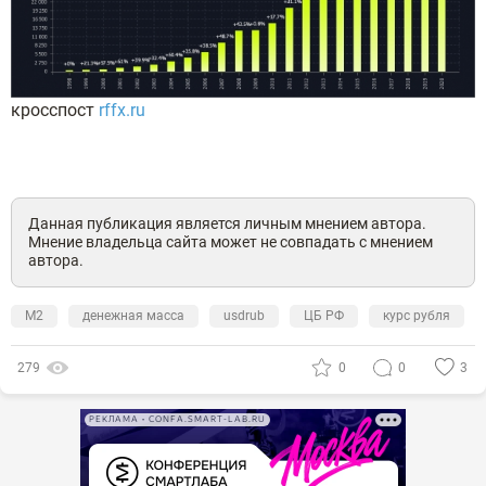
кросспост
rffx.ru
Данная публикация является личным мнением автора.
Мнение владельца сайта может не совпадать с мнением
автора.
М2
денежная масса
usdrub
ЦБ РФ
курс рубля
279
0
0
3
РЕКЛАМА • CONFA.SMART-LAB.RU