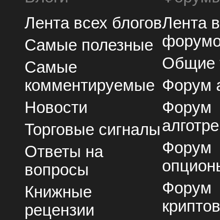
Лента всех блогов
Лента 
форум
Самые полезные
Общие
Самые
комментируемые
Форум 
Новости
Форум
алготре
Торговые сигналы
Форум
Ответы на
опцион
вопросы
Форум
Книжные
крипто
рецензии