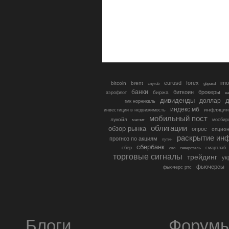
eurusd
forex
imo
bitcoin
brent
cnyrub
gbpusd
банки
биткоин
брокеры
биржа
аэрофлот
в
дивиденды
доллар
д
гмк норникель
индекс мб
инфляция
инвестиции в недвижимость
мобильный пост
лукойл
мосбир
магнит
облигации
обзор рынка
опрос
опцио
раскрытие ин
прогноз по акциям
путин
сбербанк
сбер
северсталь
смартлаб
сво
торговые сигналы
трейдинг
ук
фьючерсы
фьючерс ртс
Блоги
Форум