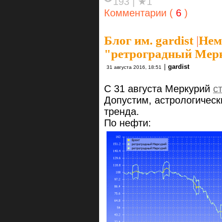
193
|
★1
Комментарии (
6
)
Блог им. gardist
|
Нем
"ретроградный Мер
|
gardist
31 августа 2016, 18:51
С 31 августа Меркурий
с
Допустим, астрологичес
тренда.
По нефти: