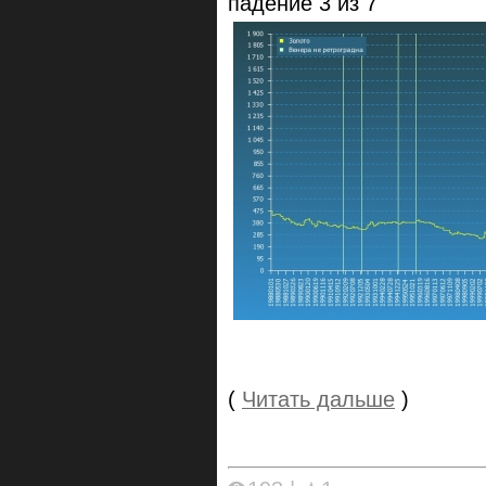
падение 3 из 7
(
Читать дальше
)