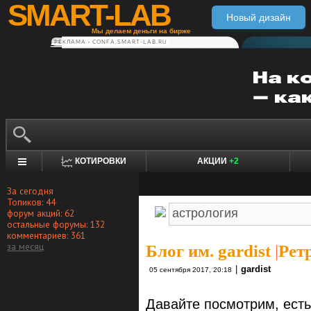
SMART-LAB
Новый дизайн
Мы делаем деньги на бирже
РЕКЛАМА • CONFA.SMART-LAB.RU
КОТИРОВКИ
АКЦИИ
+2
За сегодня
Топиков: 44
форум акций: 62
остальные форумы: 132
комментариев: 361
за месяц
Блог им. gardist
|
Рет
|
gardist
05 сентября 2017, 20:18
Давайте посмотрим, есть