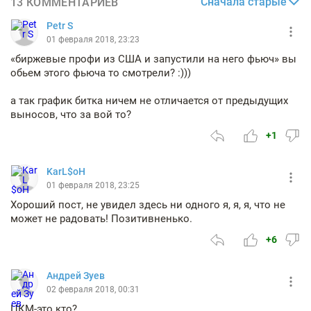
Сначала старые
13 КОММЕНТАРИЕВ
Petr S
01 февраля 2018, 23:23
«биржевые профи из США и запустили на него фьюч» вы
обьем этого фьюча то смотрели? :)))
а так график битка ничем не отличается от предыдущих
выносов, что за вой то?
+1
KarL$oH
01 февраля 2018, 23:25
Хороший пост, не увидел здесь ни одного я, я, я, что не
может не радовать! Позитивненько.
+6
Андрей Зуев
02 февраля 2018, 00:31
ЦКМ-это кто?