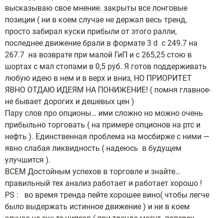
высказываю свое мнение. закрыты все лонговые
позиции ( ни в коем случае не держал весь тренд,
просто забирал куски прибыли от этого ралли,
последнее движение брали в формате 3 d c 249.7 на
267.7 на возврате при малой ГиП и с 265,25 стою в
шортах с мал стопами в 0,5 руб. Я готов поддерживать
любую идею в нем и в верх и вниз, НО ПРИОРИТЕТ
ЯВНО ОТДАЮ ИДЕЯМ НА ПОНИЖЕНИЕ! ( помня главное-
не бывает дорогих и дешевых цен )
Пару слов про опционы… ими сложно но можно очень
прибыльно торговать ( на примере опционов на ртс и
нефть ). Единственная проблема на мосбирже с ними —
явно слабая ликвидность ( надеюсь в будущем
улучшится ).
ВСЕМ Достойным успехов в торговле и знайте…
правильный тех анализ работает и работает хорошо !
PS : во время тренда пейте хорошее вино( чтобы легче
было выдержать истинное движение ) и ни в коем