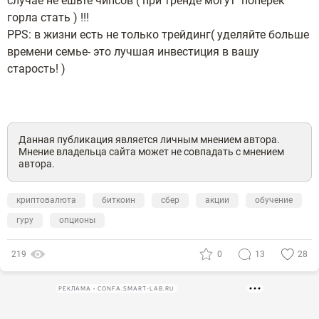
случае не ешьте чипсов ( при тренде могут поперек
горла стать ) !!!
PPS: в жизни есть не только трейдинг( уделяйте больше
времени семье- это лучшая инвестиция в вашу
старость! )
Данная публикация является личным мнением автора.
Мнение владельца сайта может не совпадать с мнением
автора.
криптовалюта
биткоин
сбер
акции
обучение
гуру
опционы
219
0
13
28
РЕКЛАМА • CONFA.SMART-LAB.RU