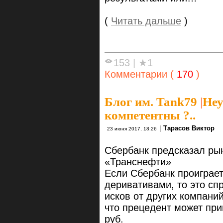
(
Читать дальше
)
153
|
★1
Комментарии (
170
)
Блог им. Tank79
|
Неу
компетентны ?..
|
Тарасов Виктор
23 июня 2017, 18:26
Сбербанк предсказал рынк
«Транснефти»
Если Сбербанк проиграет
деривативами, то это сп
исков от других компаний
что прецедент может прив
руб.