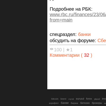
Подробнее на РБК:
www.rbc.ru/finances/23/0
from=main
спецраздел:
банки
обсудить на форуме:
Сбе
100
|
★1
Комментарии (
32
)
eurusd
forex
imo
bitcoin
brent
cnyrub
gbpusd
банки
биткоин
брокеры
биржа
аэрофлот
в