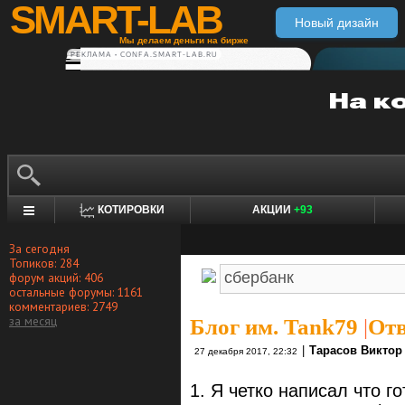
SMART-LAB
Новый дизайн
Мы делаем деньги на бирже
РЕКЛАМА • CONFA.SMART-LAB.RU
КОТИРОВКИ
АКЦИИ
+93
За сегодня
Топиков: 284
форум акций: 406
остальные форумы: 1161
комментариев: 2749
за месяц
Блог им. Tank79
|
Отв
|
Тарасов Виктор
27 декабря 2017, 22:32
1. Я четко написал что г