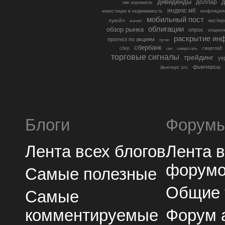
дивиденды
доллар
д
гмк норникель
индекс мб
инфляция
инвестиции в недвижимость
мобильный пост
лукойл
мосбир
магнит
облигации
обзор рынка
опрос
опцио
раскрытие ин
прогноз по акциям
путин
сбербанк
сбер
северсталь
смартлаб
сво
торговые сигналы
трейдинг
ук
фьючерсы
фьючерс ртс
Блоги
Форум
Лента всех блогов
Лента 
форум
Самые полезные
Общие
Самые
комментируемые
Форум 