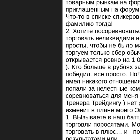
товарным рынкам на фор
приглашенным на форум
Что-то в списке спикеро
фамилию тогда!
2. Хотите посоревноватьс
торговать неликвидами н
просты, чтобы не было м
торгуем только сбер обы
открывается ровно на 1 0
). Кто больше в рублях з
победил. все просто. Но!
имел никакого отношения
попали за нелестные ком
соревноваться для меня 
Тренера Трейдингу ) нет 
изменит в плане моего Э
1. ВЫзываете в наш батт
торговли поросятами. Мо
торговать в плюс… и по
результатами или…