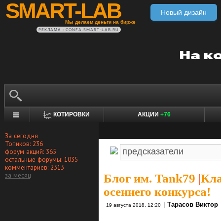
SMART-LAB
Новый дизайн
Мы делаем деньги на бирже
РЕКЛАМА • CONFA.SMART-LAB.RU
КОТИРОВКИ
АКЦИИ
+76
За сегодня
Топиков: 236
форум акций: 365
остальные форумы: 1035
комментариев: 2313
за месяц
Блог им. Tank79
|
Кла
осеннего конкурса!
|
Тарасов Виктор
19 августа 2018, 12:20