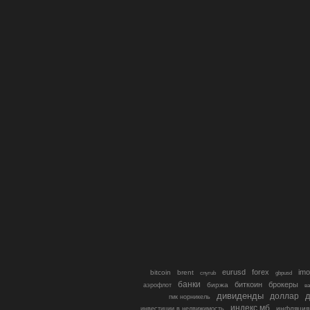
eurusd
forex
imo
bitcoin
brent
cnyrub
gbpusd
банки
биткоин
брокеры
биржа
аэрофлот
в
дивиденды
доллар
д
гмк норникель
индекс мб
инфляция
инвестиции в недвижимость