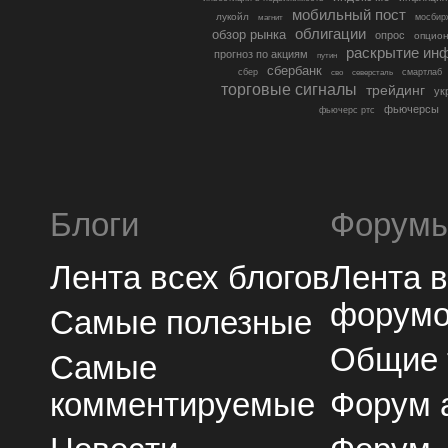
мобильный пост
лукойл
мосбир
магнит
облигации
обзор рынка
опрос
опцио
раскрытие ин
прогноз по акциям
путин
сбербанк
сбер
северсталь
смартлаб
сво
торговые сигналы
трейдинг
ук
фьючерсы
фьючерс ртс
Блоги
Форум
Лента всех блогов
Лента 
форум
Самые полезные
Общие
Самые
комментируемые
Форум 