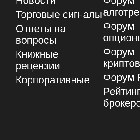
Новости
Форум
алготре
Торговые сигналы
Форум
Ответы на
опцион
вопросы
Форум
Книжные
крипто
рецензии
Форум 
Корпоративные
Рейтин
брокер