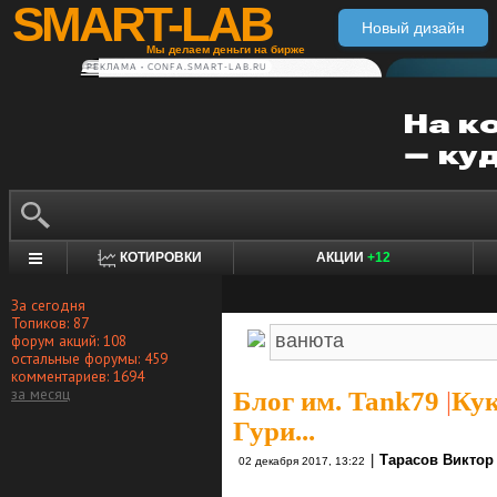
SMART-LAB
Новый дизайн
Мы делаем деньги на бирже
РЕКЛАМА • CONFA.SMART-LAB.RU
КОТИРОВКИ
АКЦИИ
+12
За сегодня
Топиков: 87
форум акций: 108
остальные форумы: 459
комментариев: 1694
за месяц
Блог им. Tank79
|
Кук
Гури...
|
Тарасов Виктор
02 декабря 2017, 13:22