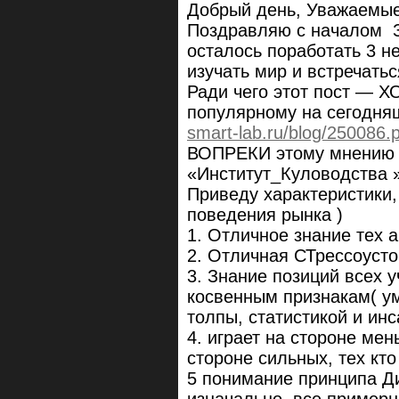
Добрый день, Уважаемы
Поздравляю с началом З
осталось поработать 3 н
изучать мир и встречатьс
Ради чего этот пост —
популярному на сегодня
smart-lab.ru/blog/250086.
ВОПРЕКИ этому мнени
«Институт_Куловодства 
Приведу характеристики,
поведения рынка )
1. Отличное знание тех 
2. Отличная СТрессоусто
3. Знание позиций всех 
косвенным признакам( у
толпы, статистикой и ин
4. играет на стороне мен
стороне сильных, тех кто
5 понимание принципа Д