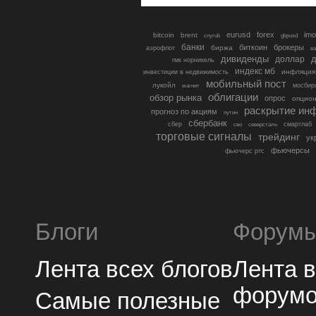
eurusd
forex
imo
bitcoin
brent
cnyrub
gbpusd
банки
биткоин
брокеры
биржа
аэрофлот
в
дивиденды
доллар
д
гмк норникель
индекс мб
инфляция
инвестиции в недвижимость
мобильный пост
лукойл
мосбир
магнит
облигации
обзор рынка
опрос
опцио
раскрытие ин
прогноз по акциям
путин
сбербанк
сбер
северсталь
смартлаб
сво
торговые сигналы
трейдинг
ук
фьючерсы
фьючерс ртс
Блоги
Форум
Лента всех блогов
Лента 
форум
Самые полезные