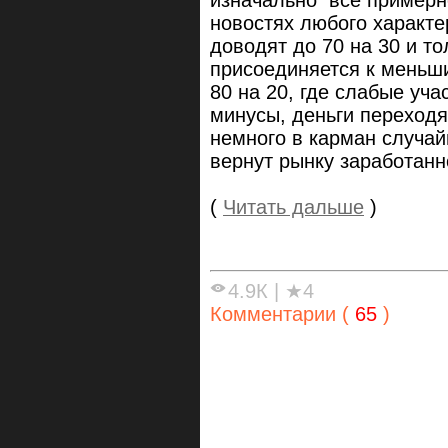
изначально все примерно
новостях любого характе
доводят до 70 на 30 и т
присоединяется к меньши
80 на 20, где слабые уча
минусы, деньги переходя
немного в карман случай
вернут рынку заработанн
(
Читать дальше
)
4.9К
|
★4
Комментарии (
65
)