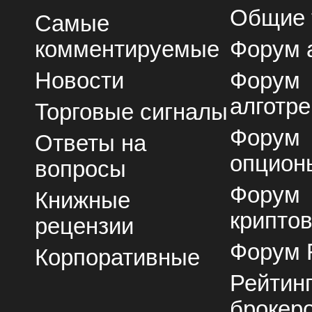
Общие
Самые
комментируемые
Форум 
Новости
Форум
алготре
Торговые сигналы
Форум
Ответы на
опцион
вопросы
Форум
Книжные
крипто
рецензии
Форум 
Корпоративные
Рейтин
брокер