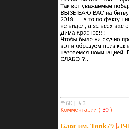
Так вот уважаемые поба
ВЫЗЫВАЮ ВАС на битву 
2019 ..., а то по факту н
не видел, а за всех вас
Дима Краснов!!!!
Чтобы было ни скучно пр
вот и образуем приз как 
назовемся номинацией. П
СЛАБО ?..
6К
|
★3
Комментарии (
60
)
Блог им. Tank79
|
ЛЧИ