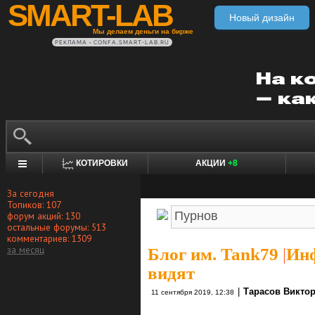
SMART-LAB
Новый дизайн
Мы делаем деньги на бирже
РЕКЛАМА • CONFA.SMART-LAB.RU
КОТИРОВКИ
АКЦИИ
+8
За сегодня
Топиков: 107
форум акций: 130
остальные форумы: 513
комментариев: 1309
за месяц
Блог им. Tank79
|
Инф
видят
|
Тарасов Викто
11 сентября 2019, 12:38