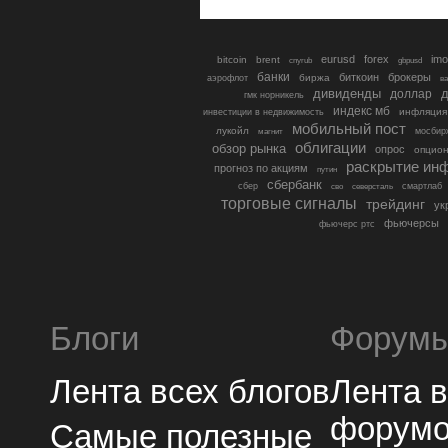
eurusd
forex
imo
bitcoin
brent
cnyrub
gbpusd
банки
биткоин
брокеры
биржа
аэрофлот
в
дивиденды
доллар
д
гмк норникель
индекс мб
инфляция
инвестиции в недвижимость
мобильный пост
лукойл
мосбир
магнит
облигации
обзор рынка
опрос
опцио
раскрытие ин
прогноз по акциям
путин
сбербанк
сбер
северсталь
смартлаб
сво
торговые сигналы
трейдинг
ук
фьючерсы
фьючерс ртс
Блоги
Форум
Лента всех блогов
Лента 
форум
Самые полезные