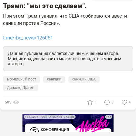
Трамп: "мы это сделаем".
При этом Трамп заявил, что США «собираются ввести
санкции против России».
t.me/rbc_news/126051
Данная публикация является личным мнением автора.
Мнение владельца сайта может не совпадать с мнением
автора.
мобильный пост
санкции
санкции США
Дональд Трамп
505
1
3
4
РЕКЛАМА • CONFA.SMART-LAB.RU