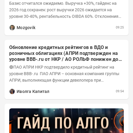
Базис отчитался ожидаемо. Выручка +30%, гайденс на
2026 год сохранен: рост выручки 2026 ожидается на
уровне 30-40%, рентабельность OIBDA 60%. Отклонения
значений отчета 2-го квартала от модели —...
Mozgovik
09:25
Обновление кредитных рейтингов в ВДО и
розничных облигациях (АПРИ подтвержден на
уровне BBB-.ru от НКР / АО РОЛЬФ понижен до
А-(RU) / Элит Строй присвоен на уровне BBB.ru)
🟢ПАО АПРИ НКР подтвердило кредитный рейтинг на
уровне BBB-.ru ПАО АПРИ – основная компания группы
АПРИ, выполняющая функции девелопера при
реализации проектов. Группа с 2014 года...
Иволга Капитал
09:54