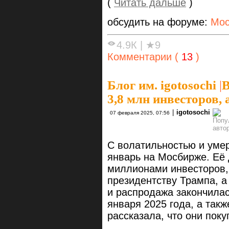
(
Читать дальше
)
обсудить на форуме:
Мос
4.9К
|
★9
Комментарии (
13
)
Блог им. igotosochi
|
В
3,8 млн инвесторов,
|
igotosochi
07 февраля 2025, 07:56
С волатильностью и уме
январь на Мосбирже. Её 
миллионами инвесторов,
президентству Трампа, а
и распродажа закончила
января 2025 года, а так
рассказала, что они поку