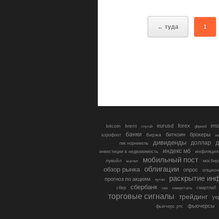
← туда
1
eurusd
forex
imo
bitcoin
brent
cnyrub
gbpusd
банки
биткоин
брокеры
биржа
аэрофлот
в
дивиденды
доллар
д
гмк норникель
индекс мб
инфляция
инвестиции в недвижимость
мобильный пост
лукойл
мосбир
магнит
облигации
обзор рынка
опрос
опцио
раскрытие ин
прогноз по акциям
путин
сбербанк
сбер
северсталь
смартлаб
сво
торговые сигналы
трейдинг
ук
фьючерсы
фьючерс ртс