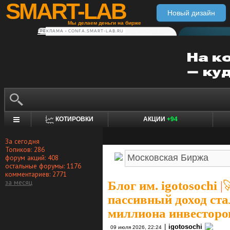
SMART-LAB
Новый дизайн
Мы делаем деньги на бирже
РЕКЛАМА • CONFA.SMART-LAB.RU
КОТИРОВКИ
АКЦИИ
+94
За сегодня
Топиков: 286
форум акций: 408
остальные форумы: 1176
комментариев: 2771
за месяц
Блог им. igotosochi
|

пассивный доход ста
миллиона инвесторов
|
igotosochi
09 июля 2026, 22:24