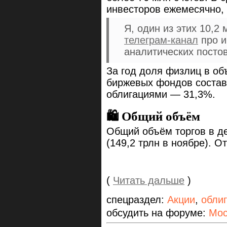
инвесторов ежемесячно, 
Я, один из этих 10,2
телеграм-канал
про и
аналитических посто
За год доля физлиц в об
биржевых фондов состав
облигациями — 31,3%.
🛍 Общий объём
Общий объём торгов в де
(149,2 трлн в ноябре). О
(
Читать дальше
)
спецраздел:
Акции
,
обли
обсудить на форуме:
Мос