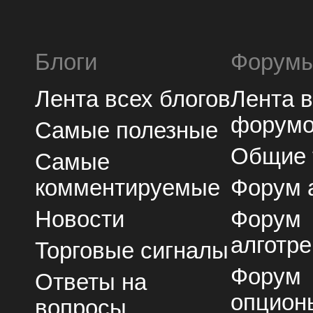
Блоги
Форум
Лента всех блогов
Лента 
форум
Самые полезные
Общие
Самые
комментируемые
Форум 
Новости
Форум
алготре
Торговые сигналы
Форум
Ответы на
опцион
вопросы