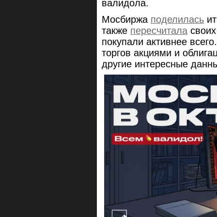
валидола.
Мосбиржа
поделилась
ит
также
пересчитала
своих 
покупали активнее всего
торгов акциями и облига
другие интересные данн