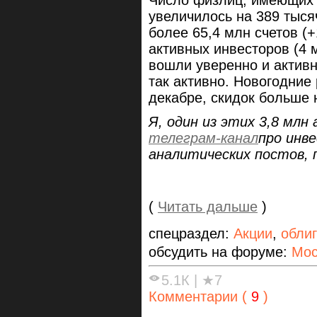
Число физлиц, имеющих 
увеличилось на 389 тыся
более 65,4 млн счетов (+
активных инвесторов (4 
вошли уверенно и активн
так активно. Новогодние
декабре, скидок больше н
Я, один из этих 3,8 млн
телеграм-канал
про инв
аналитических постов, 
(
Читать дальше
)
спецраздел:
Акции
,
обли
обсудить на форуме:
Мос
5.1К
|
★7
Комментарии (
9
)