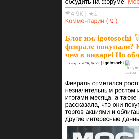
обсудить на форуме:
Мос
4.9К
|
★1
Комментарии (
9
)
Блог им. igotosochi
|

феврале покупали? К
чем в январе! Но об
|
igotosochi
07 марта 2026, 09:22
Февраль отметился рост
незначительным ростом 
итогами месяца, а также
рассказала, что они пок
торгов акциями и облиг
другие интересные данн