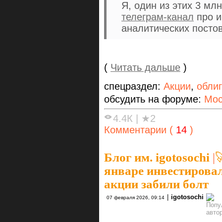
Я, один из этих 3 мл
телеграм-канал
про и
аналитических посто
(
Читать дальше
)
спецраздел:
Акции
,
обли
обсудить на форуме:
Мос
4.4К
|
★2
Комментарии (
14
)
Блог им. igotosochi
|

январе инвестировал
акции забили болт
|
igotosochi
07 февраля 2026, 09:14