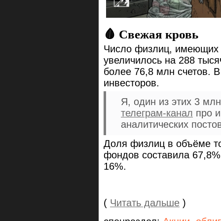
🩸 Свежая кровь
Число физлиц, имеющих 
увеличилось на 288 тыся
более 76,8 млн счетов. 
инвесторов.
Я, один из этих 3 мл
телеграм-канал
про и
аналитических посто
Доля физлиц в объёме т
фондов составила 67,8%
16%.
(
Читать дальше
)