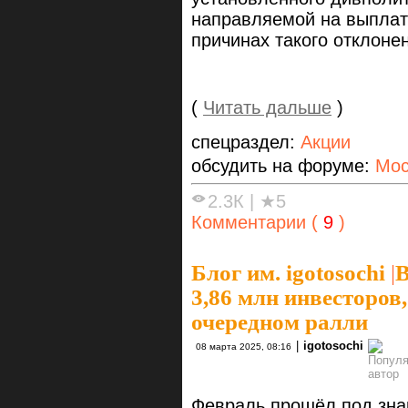
направляемой на выплат
причинах такого отклоне
(
Читать дальше
)
спецраздел:
Акции
обсудить на форуме:
Мос
2.3К
|
★5
Комментарии (
9
)
Блог им. igotosochi
|
В
3,86 млн инвесторов
очередном ралли
|
igotosochi
08 марта 2025, 08:16
Февраль прошёл под знак