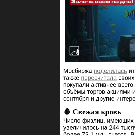
Мосбиржа
поделилась
ит
также
пересчитала
своих 
покупали активнее всего
объёмы торгов акциями 
сентября и другие инте
🩸 Свежая кровь
Число физлиц, имеющих 
увеличилось на 244 тыся
более 73,1 млн счетов. 