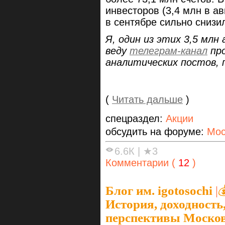
инвесторов (3,4 млн в ав
в сентябре сильно снизи
Я, один из этих 3,5 млн
веду
телеграм-канал
про
аналитических постов, 
(
Читать дальше
)
спецраздел:
Акции
обсудить на форуме:
Мос
6.6К
|
★3
Комментарии (
12
)
Блог им. igotosochi
|

История, доходность
перспективы Моско