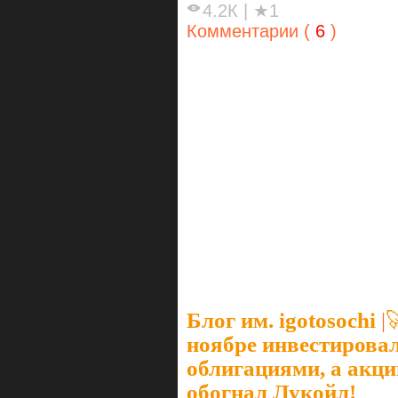
4.2К
|
★1
Комментарии (
6
)
Блог им. igotosochi
|

ноябре инвестирова
облигациями, а акци
обогнал Лукойл!