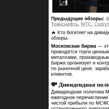
Предыдущие обзоры:
Ф
Транснефть
,
МТС
,
Сургу
🔥 Кто богатеет на диви
обзоры.
Московская биржа
— это
проводятся торги ценны
металлами, производным
Биржа организует и конт
по рыночной цене, зараб
клиентов.
💸 Дивидендная пол
Дивидендная политика М
ежегодное перечисление
чистой прибыли по МСФО
установленного дивполит