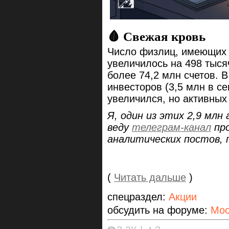
🩸 Свежая кровь
Число физлиц, имеющих 
увеличилось на 498 тыся
более 74,2 млн счетов. 
инвесторов (3,5 млн в се
увеличился, но активных
Я, один из этих 2,9 млн
веду
телеграм-канал
про
аналитических постов, 
(
Читать дальше
)
спецраздел:
Акции
обсудить на форуме:
Мос