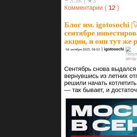
3.3К
|
★3
Комментарии (
12
)
Блог им. igotosochi
|

сентябре инвестиров
акции, и они тут же 
|
igotosochi
04 октября 2025, 09:02
Сентябрь снова выдался
вернувшись из летних от
решили начать котлетить 
— так бывает, и достато