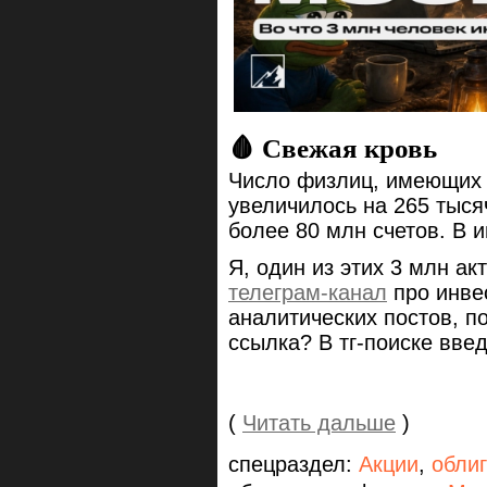
🩸 Свежая кровь
Число физлиц, имеющих 
увеличилось на 265 тыся
более 80 млн счетов. В 
Я, один из этих 3 млн а
телеграм-канал
про инве
аналитических постов, п
ссылка? В тг-поиске введ
(
Читать дальше
)
спецраздел:
Акции
,
обли