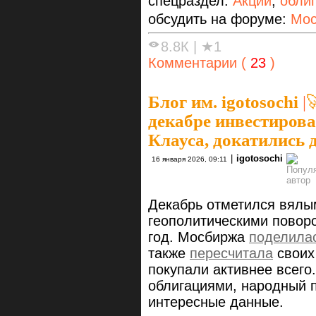
спецраздел:
Акции
,
обли
обсудить на форуме:
Мос
8.8К
|
★1
Комментарии (
23
)
Блог им. igotosochi
|

декабре инвестирова
Клауса, докатились 
|
igotosochi
16 января 2026, 09:11
Декабрь отметился вялы
геополитическими поворо
год. Мосбиржа
поделила
также
пересчитала
своих 
покупали активнее всего
облигациями, народный 
интересные данные.