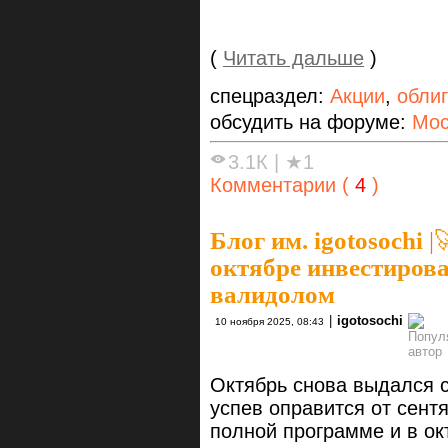
(
Читать дальше
)
спецраздел:
Акции
,
обли
обсудить на форуме:
Мос
3.1К
|
★1
Комментарии (
4
)
Блог им. igotosochi
|

октябре инвестиров
валидолом
|
igotosochi
10 ноября 2025, 08:43
Октябрь снова выдался 
успев оправится от сент
полной программе и в ок