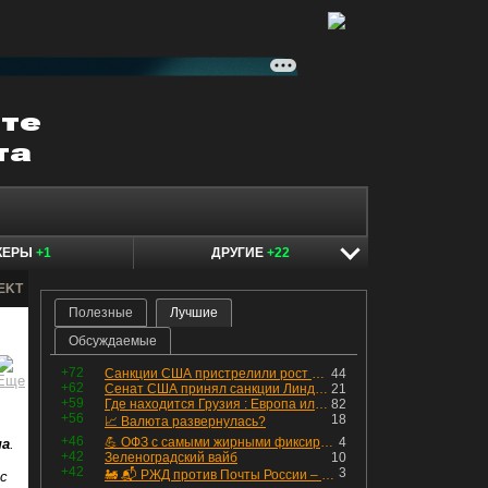
КЕРЫ
+1
ДРУГИЕ
+22
TEKT
Полезные
Лучшие
Обсуждаемые
+72
Санкции США пристрелили рост акций в России
44
+62
Сенат США принял санкции Линдси Грэма против России
21
+59
Где находится Грузия : Европа или Азия
82
+56
18
📈 Валюта развернулась?
+46
💪 ОФЗ с самыми жирными фиксированными купонами
4
на
.
+42
Зеленоградский вайб
10
+42
3
🚂 📬 РЖД против Почты России – Какие облигации выбрать?
с