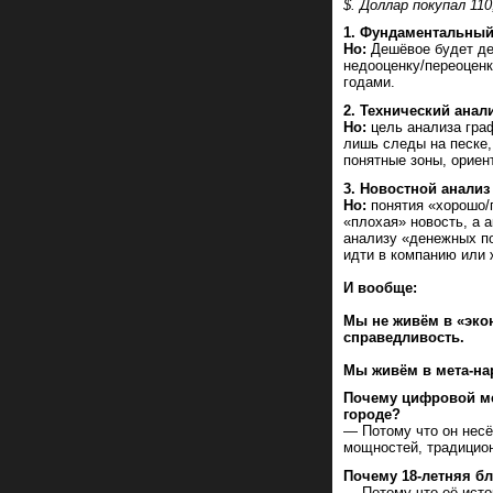
$. Доллар покупал 11
1. Фундаментальный
Но:
Дешёвое будет деш
недооценку/переоценк
годами.
2. Технический анал
Но:
цель анализа граф
лишь следы на песке,
понятные зоны, ориен
3. Новостной анализ
Но:
понятия «хорошо/
«плохая» новость, а 
анализу «денежных п
идти в компанию или 
И вообще:
Мы не живём в «экон
справедливость.
Мы живём в мета-на
Почему цифровой ме
городе?
— Потому что он несё
мощностей, традицион
Почему 18-летняя б
— Потому что её исто