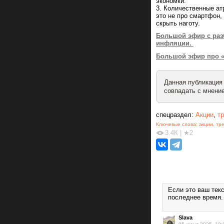
экономки.
3. Количественные ат
это не про смартфон,
скрыть наготу.
Большой эфир с раз
инфляции.
Большой эфир про «
Данная публикация
совпадать с мнение
спецраздел:
Акции
,
т
Ключевые слова:
акции
,
тр
3.4К
|
★2
Если это ваш тек
последнее время.
Slava