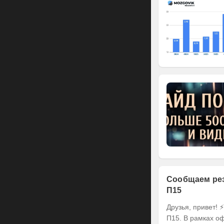
Сообщаем рез
П15
Друзья, привет! ⚡️ Делимся итогами оферты по выпуску наших облигаций серии БО-
П15. В рамках оф