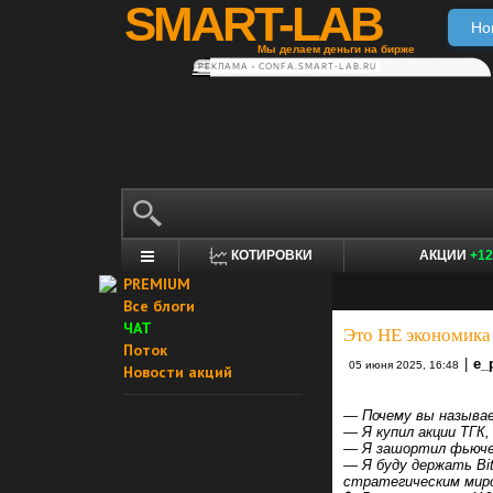
SMART-LAB
Но
Мы делаем деньги на бирже
РЕКЛАМА • CONFA.SMART-LAB.RU
КОТИРОВКИ
АКЦИИ
+12
PREMIUM
Все блоги
ЧАТ
Это НЕ экономика 
Поток
|
e_
05 июня 2025, 16:48
Новости акций
— Почему вы называ
— Я купил акции ТГК
— Я зашортил фьюче
— Я буду держать Bi
стратегическим мир