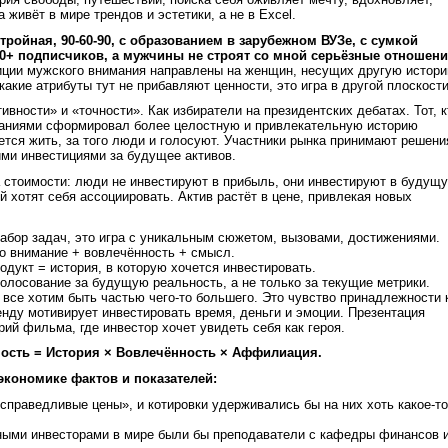
 живёт в мире трендов и эстетики, а не в Excel.
тройная, 90-60-90, с образованием в зарубежном ВУЗе, с сумкой
00+ подписчиков, а мужчины не строят со мной серьёзные отношен
иции мужского внимания направлены на женщин, несущих другую истор
акие атрибуты тут не прибавляют ценности, это игра в другой плоскости
ивности» и «точности». Как избиратели на президентских дебатах. Тот, к
ниями сформировал более целостную и привлекательную историю
чется жить, за того люди и голосуют. Участники рынка принимают решени
ими инвестициями за будущее активов.
 стоимости: люди не инвестируют в прибыль, они инвестируют в будущ
й хотят себя ассоциировать. Актив растёт в цене, привлекая новых
набор задач, это игра с уникальным сюжетом, вызовами, достижениями.
о внимание + вовлечённость + смысл.
родукт = история, в которую хочется инвестировать.
голосование за будущую реальность, а не только за текущие метрики.
се хотим быть частью чего-то большего. Это чувство принадлежности 
енду мотивирует инвестировать время, деньги и эмоции. Презентация
рий фильма, где инвестор хочет увидеть себя как героя.
ость = История × Вовлечённость × Аффилиация.
экономике фактов и показателей:
справедливые цены», и котировки удерживались бы на них хоть какое-то
ыми инвесторами в мире были бы преподаватели с кафедры финансов 