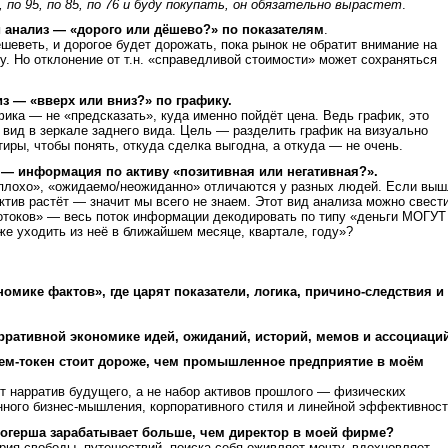
0, по 95, по 85, по 76 и буду покупать, он обязательно вырастет
.
 анализ — «дорого или дёшево?» по показателям
.
еветь, и дорогое будет дорожать, пока рынок не обратит внимание на
у. Но отклонение от т.н. «справедливой стоимости» может сохраняться
из — «вверх или вниз?» по графику.
ика — не «предсказать», куда именно пойдёт цена. Ведь график, это
 вид в зеркале заднего вида. Цель — разделить график на визуально
тиры, чтобы понять, откуда сделка выгодна, а откуда — не очень.
 — информация по активу «позитивная или негативная?».
плохо», «ожидаемо/неожиданно» отличаются у разных людей. Если вы
актив растёт — значит мы всего не знаем. Этот вид анализа можно свести
отоков» — весь поток информации декодировать по типу «деньги МОГУТ
же уходить из неё в ближайшем месяце, квартале, году»?
омике фактов», где царят показатели, логика, причино-следствия и
рративной экономике идей, ожиданий, историй, мемов и ассоциаций
м-токен стоит дороже, чем промышленное предприятие в моём
т нарратив будущего, а не набор активов прошлого — физических
ного бизнес-мышления, корпоративного стиля и линейной эффективност
логерша зарабатывает больше, чем директор в моей фирме?
рия свободы, путешествий, поиска себя оживляет мечту, вдохновляет,