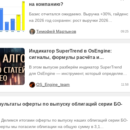
на компанию?
Базис отчитался ожидаемо. Выручка +30%, гайденс
на 2026 год сохранен: рост выручки 2026
ожидается на уровне 30-40%, рентабельность
Тимофей Мартынов
09:25
OIBDA 60%....
Индикатор SuperTrend в OsEngine:
сигналы, формулы расчёта и
бесплатный робот.
В этом выпуске разберём индикатор SuperTrend
для OsEngine — инструмент, который определяет
направление тренда через текущую цену и
OS_Engine_team
11:58
рыночную...
ультаты оферты по выпуску облигаций серии БО-
ерты мы погасили облигации на общую сумму в 3,1...