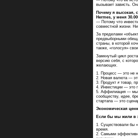
вызывает зависть. Она
Почему я высокая, с
Hermes, у меня 30.0
— Потому что инвест
совместной жизни. Ник
За пределами «объект
предвыборными обеща
страны, в которой хо
также, «голосуя» сво
Замкнутый цикл роста
версию себя, с которо
желающих.
1. Процесс — это не 
2. Новая валюта — эт
3. Продукт ≠ товар, п
4. Инвестиции — это 
5. Аффилиация — мы в
сообществу, идее, бр
стартапа — это сцена
Экономическая ценн
Если бы мы жили в 
1. Существовали бы «
время.
2. Самыми эффективн