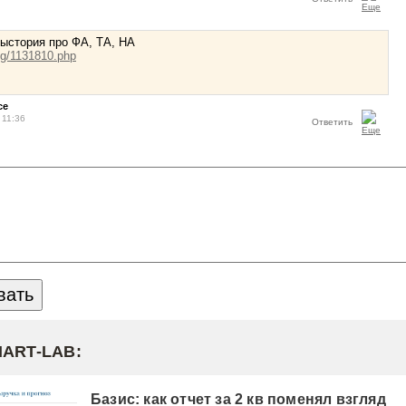
едыстория про ФА, ТА, НА
og/1131810.php
ce
 11:36
Ответить
MART-LAB:
Базис: как отчет за 2 кв поменял взгляд