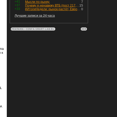
+41
Мысли по рынку.
7
+37
Почему я ненавижу ВТБ (пост 217, 12+)
15
+33
#ИтогиНедели: рынок растёт, ЕвроТранс трещит
0
Лучшие записи за 24 часа
РЕКЛАМА • CONFA.SMART-LAB.RU
шла
 к
.
и.