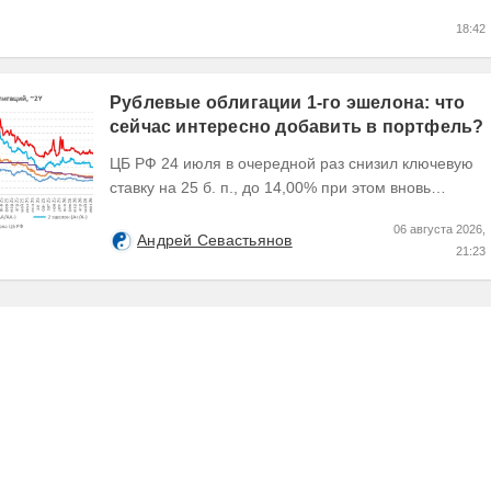
18:42
Рублевые облигации 1-го эшелона: что
сейчас интересно добавить в портфель?
ЦБ РФ 24 июля в очередной раз снизил ключевую
ставку на 25 б. п., до 14,00% при этом вновь
изменил прогноз траектории ее понижения сместив
06 августа 2026,
его...
Андрей Севастьянов
21:23