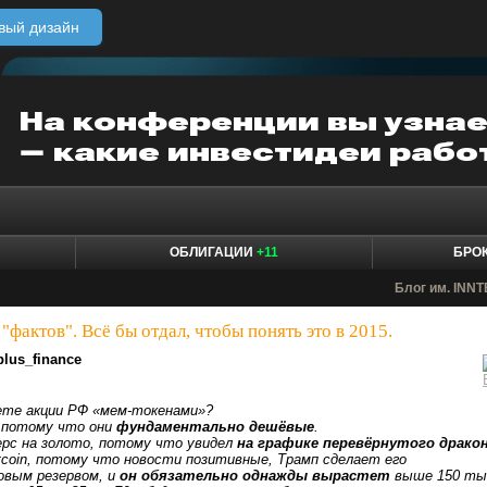
вый дизайн
ОБЛИГАЦИИ
+11
БРО
Блог им. INN
"фактов". Всё бы отдал, чтобы понять это в 2015.
plus_finance
ете акции РФ «мем-токенами»?
, потому что они
фундаментально дешёвые
.
рс на золото, потому что увидел
на графике перевёрнутого драко
tcoin, потому что новости позитивные, Трамп сделает его
овым резервом, и
он обязательно однажды вырастет
выше 150 ты