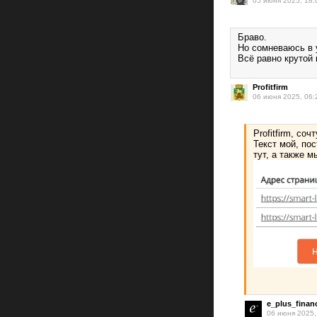
05 июня 2025, 18:
Браво.
Но сомневаюсь в у
Всё равно крутой 
Profitfirm
06 июня 2025, 06:
Profitfirm, со
Текст мой, по
тут, а также 
e_plus_finan
06 июня 2025,