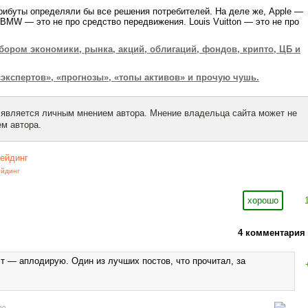
рибуты определяли бы все решения потребителей. На деле же, Apple —
 BMW — это не про средство передвижения. Louis Vuitton — это не про
бором экономики, рынка, акций, облигаций, фондов, крипто, ЦБ и
экспертов», «прогнозы», «топы активов» и прочую чушь.
 является личным мнением автора. Мнение владельца сайта может не
м автора.
рейдинг
ейдинг
хорошо
4 комментария
ст — аплодирую. Один из лучших постов, что прочитал, за