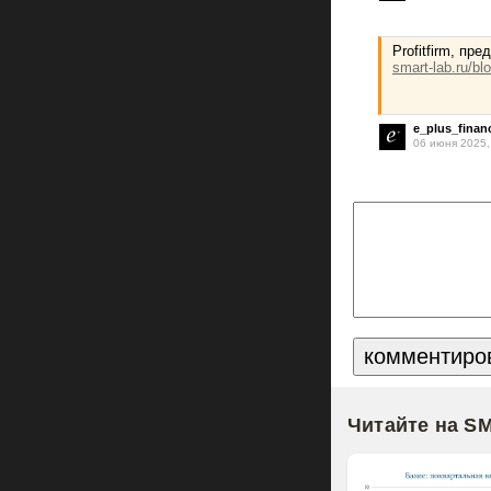
Profitfirm, пр
smart-lab.ru/bl
e_plus_finan
06 июня 2025,
Читайте на S