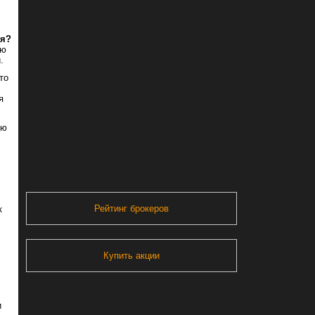
ия?
ию
.
то
я
ую
Рейтинг брокеров
к
Купить акции
и