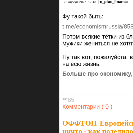
|
e_plus_finance
28 апреля 2025, 17:43
Фу такой быть:
t.me/economismrussia/85
Потом всякие тётки из бл
мужики жениться не хотя
Ну так вот, пожалуйста, 
на всю жизнь.
Больше про экономику, 
85
Комментарии (
0
)
ОФФТОП
|
Европейс
ничто - как подели