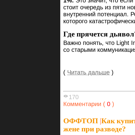
1%.
Это значит, что если
стоит очередь из пяти н
внутренний потенциал. Р
которого катастрофическ
Где прячется дьявол
Важно понять, что Light I
со старыми коммуникаци
(
Читать дальше
)
170
Комментарии (
0
)
ОФФТОП
|
Как купит
жене при разводе?