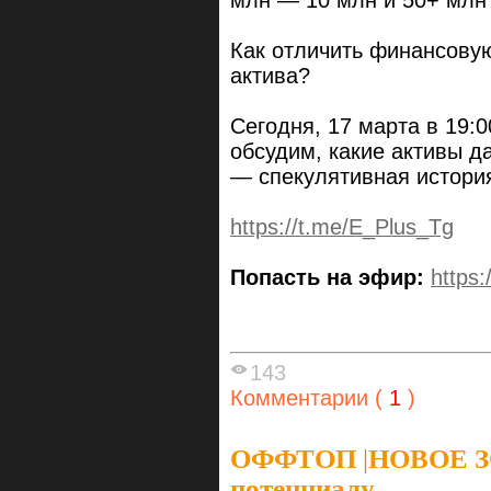
Как отличить финансовую
актива?
Сегодня, 17 марта в 19:
обсудим, какие активы д
— спекулятивная истори
https://t.me/E_Plus_Tg
Попасть на эфир:
https:
143
Комментарии (
1
)
ОФФТОП
|
НОВОЕ ЗО
потенциалу