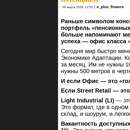
|
e_plus_finance
06 марта 2026, 12:52
Раньше символом конс
портфель «пенсионных 
больше напоминают ме
успеха — офис класса «
Сегодня мир быстро меня
Экономике Адаптации. К
за месяц. Им не нужны 1
нужны 500 метров в черт
И если Офис — это «гол
Если Street Retail — эт
Light Industrial (LI)
— это
Это формат, где в одном
склад, и шоурум, и легко
Вакантность доступных