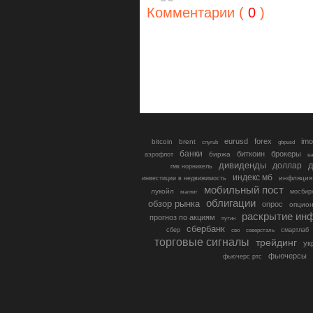
Комментарии (
0
)
eurusd
forex
imo
bitcoin
brent
cnyrub
gbpusd
банки
биткоин
брокеры
биржа
аэрофлот
в
дивиденды
доллар
д
гмк норникель
индекс мб
инфляция
инвестиции в недвижимость
мобильный пост
лукойл
мосбир
магнит
облигации
обзор рынка
опрос
опцио
раскрытие ин
прогноз по акциям
путин
сбербанк
сбер
северсталь
смартлаб
сво
торговые сигналы
трейдинг
ук
фьючерсы
фьючерс ртс