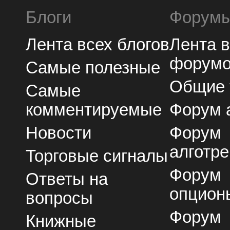
Блоги
Форум
Лента всех блогов
Лента 
форум
Самые полезные
Общие
Самые
комментируемые
Форум 
Новости
Форум
алготре
Торговые сигналы
Форум
Ответы на
опцион
вопросы
Форум
Книжные