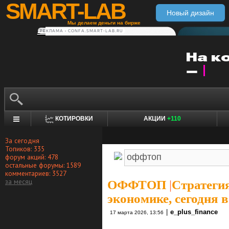
SMART-LAB
Новый дизайн
Мы делаем деньги на бирже
РЕКЛАМА • CONFA.SMART-LAB.RU
КОТИРОВКИ
АКЦИИ
+110
За сегодня
Топиков: 335
форум акций: 478
остальные форумы: 1589
комментариев: 3527
за месяц
ОФФТОП
|
Стратегия
экономике, сегодня 
|
e_plus_finance
17 марта 2026, 13:56