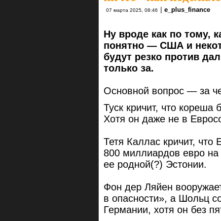
|
e_plus_finance
07 марта 2025, 08:46
Ну вроде как по тому, 
понятно — США и неко
будут резко против да
только за.
Основной вопрос — за че
Туск кричит, что кореша
Хотя он даже не в Еврос
Тетя Каллас кричит, что 
800 миллиардов евро на 
ее родной(?) Эстонии.
Фон дер Ляйен вооружает
в опасности», а Шольц с
Германии, хотя он без п