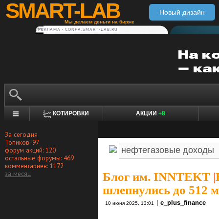
SMART-LAB
Новый дизайн
Мы делаем деньги на бирже
РЕКЛАМА • CONFA.SMART-LAB.RU
КОТИРОВКИ
АКЦИИ
+8
За сегодня
Топиков: 97
форум акций: 120
остальные форумы: 469
комментариев: 1172
за месяц
Блог им. INNTEKT
|
шлепнулись до 512 м
|
e_plus_finance
10 июня 2025, 13:01