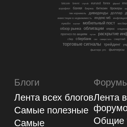
eurusd
forex
imo
bitcoin
brent
cnyrub
gbpusd
банки
биткоин
брокеры
биржа
аэрофлот
в
дивиденды
доллар
д
гмк норникель
индекс мб
инфляция
инвестиции в недвижимость
мобильный пост
лукойл
мосбир
магнит
облигации
обзор рынка
опрос
опцио
раскрытие ин
прогноз по акциям
путин
сбербанк
сбер
северсталь
смартлаб
сво
торговые сигналы
трейдинг
ук
фьючерсы
фьючерс ртс
Блоги
Форум
Лента всех блогов
Лента 
форум
Самые полезные
Общие
Самые