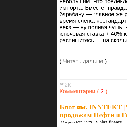
небольшим. Что повлекл
импорта. Вместе, правда,
барабану — главное же р
время слегка нестандарт
века — ну полная чушь. 
ключевая ставка + 40% к
распишитесь — на сколь
(
Читать дальше
)
2К
Комментарии (
2
)
Блог им. INNTEKT
|
продажам Нефти и Г
|
e_plus_finance
22 апреля 2025, 18:55