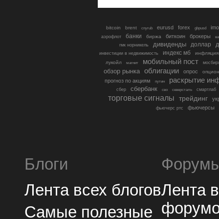
eurusd
forex
imo
bitcoin
brent
cnyrub
gbpusd
банки
биткоин
брокеры
биржа
аэрофлот
в
дивиденды
доллар
д
гмк норникель
индекс мб
инфляция
инвестиции в недвижимость
мобильный пост
лукойл
мосбир
магнит
облигации
обзор рынка
опрос
опцио
раскрытие ин
прогноз по акциям
путин
сбербанк
сбер
северсталь
смартлаб
сво
торговые сигналы
трейдинг
ук
фьючерсы
фьючерс ртс
Блоги
Форум
Лента всех блогов
Лента 
форум
Самые полезные