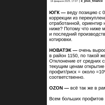
|
e_plus_finance
18 февраля 2025, 17:07
ЮГК —
веду позицию с 0
коррекции из перекуплен
отработанной, ориентир 
ниже? Потому что ниже 
и последний производств
котировки.
НОВАТЭК —
очень выро
в район 1150, по такой ж
Отклонение от средних с
текущим ценам открытие
профит/риск = около =10
соответственно.
OZON —
всё так же в р
Всем больших профитов 