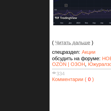
(
Читать дальше
)
спецраздел:
Акции
обсудить на форуме:
НО
OZON | ОЗОН
,
Южуралзо
334
Комментарии (
0
)