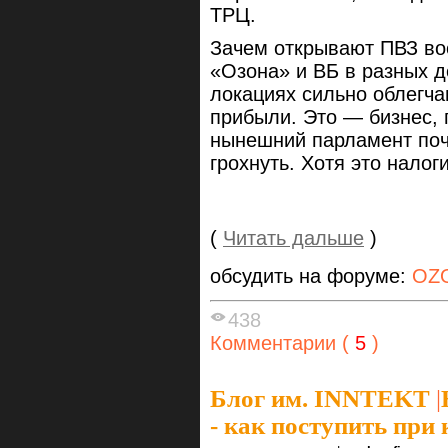
ТРЦ.
Зачем открывают ПВЗ в
«Озона» и ВБ в разных 
локациях сильно облегч
прибыли. Это — бизнес, 
нынешний парламент поч
грохнуть. Хотя это налог
(
Читать дальше
)
обсудить на форуме:
OZ
438
Комментарии (
5
)
Блог им. INNTEKT
|
- как поступить при