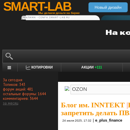
SMART-LAB
Новый дизайн
Мы делаем деньги на бирже
РЕКЛАМА • CONFA.SMART-LAB.RU
КОТИРОВКИ
АКЦИИ
+111
За сегодня
Топиков: 343
форум акций: 481
остальные форумы: 1644
комментариев: 3644
за месяц
Блог им. INNTEKT
|
запретить делать ПВ
|
e_plus_finance
24 июля 2025, 17:32