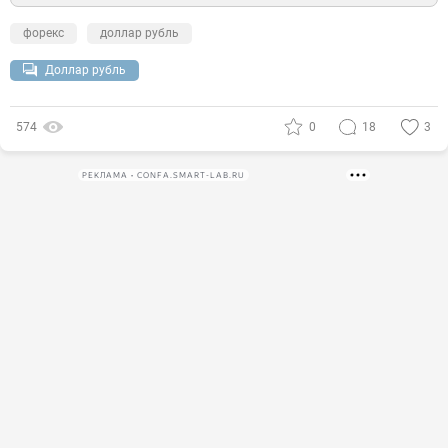
форекс
доллар рубль
Доллар рубль
574
0
18
3
РЕКЛАМА • CONFA.SMART-LAB.RU