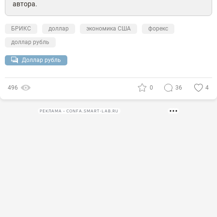
автора.
БРИКС
доллар
экономика США
форекс
доллар рубль
Доллар рубль
496
0
36
4
РЕКЛАМА • CONFA.SMART-LAB.RU