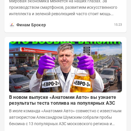
Мировая экономика меняется на наших глазах. За
производством смартфонов, развитием искусственного
интеллекта и зеленой революцией часто стоит мощь
азиатского гиганта. До недавнего времени...
Финам Брокер
15:23
В новом выпуске «Анатомии Авто» вы узнаете
результаты теста топлива на популярных АЗС
В июле команда «Анатомия Авто» совместно с известным
автоюристом Александром Шумским собрали пробы
бензина с 13 популярных АЗС московского региона и
отправили их на тесты в лабораторию МАДИ-ХИМ....