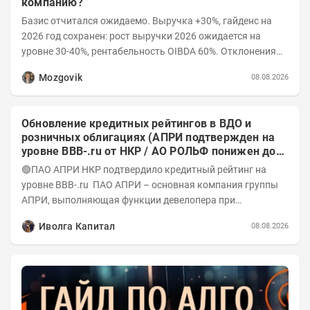
компанию?
Базис отчитался ожидаемо. Выручка +30%, гайденс на
2026 год сохранен: рост выручки 2026 ожидается на
уровне 30-40%, рентабельность OIBDA 60%. Отклонения
значений отчета 2-го квартала от модели —...
Mozgovik
08.08.2026
Обновление кредитных рейтингов в ВДО и
розничных облигациях (АПРИ подтвержден на
уровне BBB-.ru от НКР / АО РОЛЬФ понижен до
А-(RU) / Элит Строй присвоен на уровне BBB.ru)
🟢ПАО АПРИ НКР подтвердило кредитный рейтинг на
уровне BBB-.ru ПАО АПРИ – основная компания группы
АПРИ, выполняющая функции девелопера при
реализации проектов. Группа с 2014 года...
Иволга Капитал
08.08.2026