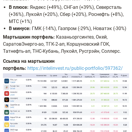
В плюсе:
Яндекс (+49%), СНГ-ап (+39%), Северсталь
(+36%), Лукойл (+20%), Сбер (+20%), Роснефть (+8%),
МТС (+1%)
В минусе:
ГМК (-14%), Газпром (-29%), Новатэк (-30%)
Мартышкин портфель:
Казаньоргсинтез, Окей,
СаратовЭнерго-ао, ТГК-2-ап, Коршуновский ГОК,
Татнефть-ап, ТНС-Кубань, Лукойл, Русгрэйн, Соллерс.
Ссылка на мартышкин
портфель:
https://intelinvest.ru/public-portfolio/597362/