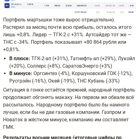
Портфель мартышки тоже вырос отрицательно.
Растерял за месяц почти всю прибыль, осталось итого
лишь +0,8%. Лидер — ТГК-2 с +31%. Аутсайдер тот же —
ТНС с -34%. Портфель показывает +80 864 рубля или
+0,81%.
В плюсе:
ТГК-2-ап (+31%), Татнефть-ап (+29%), Лукойл
(+20%), Соллерс (+8%), СаратовЭнерго (+3%)
В минусе:
Оргсинтез (-4%), Коршуновский ГОК (-12%),
Русгрэйн (-16%), Окей (-19%), ТНС Кубань (-33%)
Ситуация в гонке остаётся прежней, народный портфель
продолжает обгонять макаку. На первом же обвале всё
рассыпалось. Народному портфелю было бы намного
лучше, если бы не две газовые компании. Газпром и
Новатэк в жёстком минусе, компанию им составляет
ГМК.
Результаты восьми месяцев (итоговые цифры по