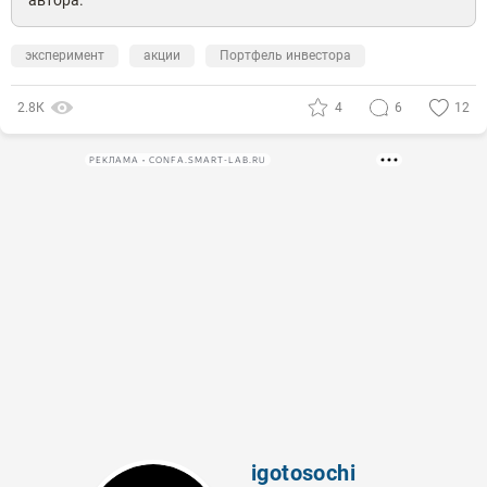
автора.
эксперимент
акции
Портфель инвестора
2.8К
4
6
12
РЕКЛАМА • CONFA.SMART-LAB.RU
igotosochi