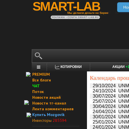
SMART-LAB
Но
Мы делаем деньги на бирже
РЕКЛАМА • CONFA.SMART-LAB.RU
КОТИРОВКИ
АКЦИИ
+
PREMIUM
Календарь про
Все блоги
ЧАТ
29/10/2024
UNM 
24/10/2024
UNM:
Поток
30/07/2024
UNM 
Новости акций
25/07/2024
UNM:
Новости тг-канал
30/04/2024
UNM 
Лента комментариев
24/04/2024
UNM:
Купить Mozgovik
30/01/2024
UNM 
Инвесторы
285594
25/01/2024
UNM:
24/01/2024
UNM: