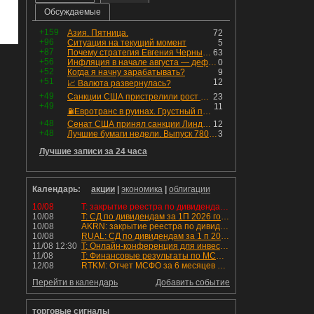
Обсуждаемые
+159
Азия. Пятница.
72
+96
Ситуация на текущий момент
5
+87
Почему стратегия Евгения Черных приведет вас к убыткам в 2026 году
63
+56
Инфляция в начале августа — дефляция из-за топлива и плодоовощной корзины, но услуги продолжают дорожать, а рубль начал ослабевать.
0
+52
Когда я начну зарабатывать?
9
+51
12
📈 Валюта развернулась?
+49
Санкции США пристрелили рост акций в России
23
+49
11
⛽️Евротранс в руинах. Грустный пост😶😞 Что изменилось в облигациях?
+48
Сенат США принял санкции Линдси Грэма против России
12
+48
Лучшие бумаги недели. Выпуск 780 – обновления для пятницы
3
Лучшие записи за 24 часа
Календарь:
акции
|
экономика
|
облигации
10/08
T: закрытие реестра по дивидендам 4.6 руб
10/08
T: СД по дивидендам за 1П 2026 года.
10/08
AKRN: закрытие реестра по дивидендам 235 руб
10/08
RUAL: СД по дивидендам за 1 п 2026 года.
11/08 12:30
T: Онлайн-конференция для инвесторов и аналитиков
11/08
T: Финансовые результаты по МСФО за 2к 2026 года
12/08
RTKM: Отчет МСФО за 6 месяцев 2026 года
Перейти в календарь
Добавить событие
торговые сигналы