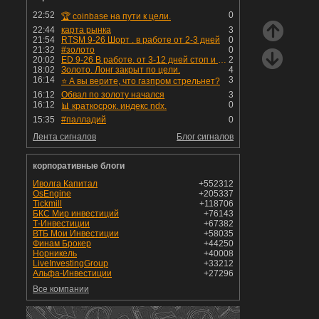
22:52
0
🏆 coinbase на пути к цели.
22:44
карта рынка
3
21:54
RTSM 9-26 Шорт . в работе от 2-3 дней
0
21:32
#золото
0
20:02
ED 9-26 В работе. от 3-12 дней стоп и профит установлен
2
18:02
Золото. Лонг закрыт по цели.
4
16:14
3
⭐️ А вы верите, что газпром стрельнет?
16:12
Обвал по золоту начался
3
16:12
0
📊 краткосрок. индекс ndx.
15:35
#палладий
0
Лента сигналов
Блог сигналов
корпоративные блоги
Иволга Капитал
+552312
OsEngine
+205337
Tickmill
+118706
БКС Мир инвестиций
+76143
Т-Инвестиции
+67382
ВТБ Мои Инвестиции
+58035
Финам Брокер
+44250
Норникель
+40008
LiveInvestingGroup
+33212
Альфа-Инвестиции
+27296
Все компании