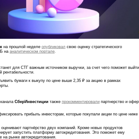
к
на прошлой неделе
опубликовал
свою оценку стратегического
СБ на
аналитическом портале
.
станет для СТГ важным источником выручки, за счет чего поможет выйт
й рентабельности.
ъявить бумаги к выкупу по цене выше 2,35 ₽ за акцию в рамках
ерты.
 канала
СберИнвестиции
также
прокомментировали
партнерство и офер
фиксировать прибыль инвесторам, которые покупали акции по цене ниже
о оценивают партнёрство двух компаний. Кроме новых продуктов
нирует запустить платформу автокредитования. Это поможет ему
е на рынке автокредитования.