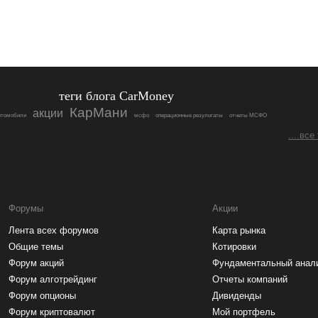
теги блога CarMoney
КарМани
акции
втомобили
мсфо
операционные результаты
отчеты МСФО
....все
Форумы
Акции
Лента всех форумов
Карта рынка
Общие темы
Котировки
Форум акций
Фундаментальный анал
Форум алготрейдинг
Отчеты компаний
Форум опционы
Дивиденды
Форум криптовалют
Мой портфель