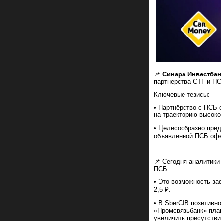
📌
Синара Инвестбан
партнерства СТГ и П
Ключевые тезисы:
• Партнёрство с ПСБ 
на траекторию высоко
• Целесообразно пред
объявленной ПСБ оф
📌 Сегодня аналитики
ПСБ:
• Это возможность за
2,5 ₽.
• В SberCIB позитивн
«Промсвязьбанк» пла
увеличить присутстви