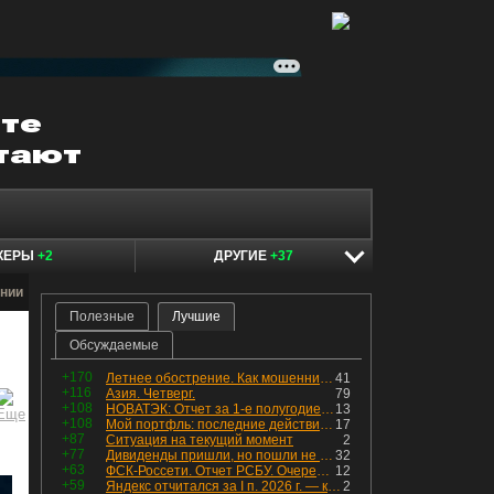
КЕРЫ
+2
ДРУГИЕ
+37
нии
Полезные
Лучшие
Обсуждаемые
+170
Летнее обострение. Как мошенники пытаются подсунуть кнопку "БАБЛО" девушкам
41
+116
Азия. Четверг.
79
+108
НОВАТЭК: Отчет за 1-е полугодие 2026 - прибыль продолжает падать, но лучшее впереди, если не прилетит
13
+108
Мой портфль: последние действия и текущая структура. Краткий комментарий по всем позициям
17
+87
Ситуация на текущий момент
2
+77
Дивиденды пришли, но пошли не туда
32
+63
ФСК-Россети. Отчет РСБУ. Очередная допка - бомбовые новости в эфире
12
+59
Яндекс отчитался за I п. 2026 г. — компания увеличила инвестиции и долг. Buyback начал работать, продали Авто.Ру.
2