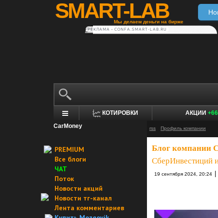
SMART-LAB
Но
Мы делаем деньги на бирже
РЕКЛАМА • CONFA.SMART-LAB.RU
КОТИРОВКИ
АКЦИИ
+66
CarMoney
rss
Профиль компании
Блог компании 
PREMIUM
Все блоги
СберИнвестиций и
ЧАТ
|
19 сентября 2024, 20:24
Поток
Новости акций
Новости тг-канал
Лента комментариев
Купить Mozgovik