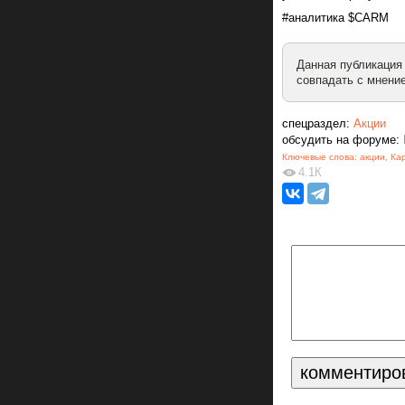
#аналитика $CARM
Данная публикация
совпадать с мнение
спецраздел:
Акции
обсудить на форуме:
Ключевые слова:
акции
,
Ка
4.1К