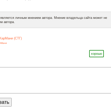
 является личным мнением автора. Мнение владельца сайта может не
м автора.
КарМани (СТГ)
рМани
хорошо