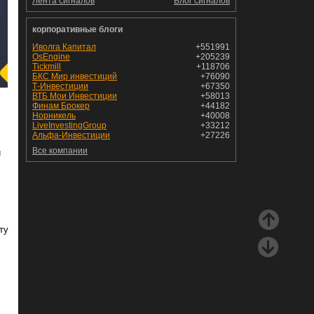
Лента сигналов
Блог сигналов
корпоративные блоги
Иволга Капитал
+551991
OsEngine
+205239
Tickmill
+118706
БКС Мир инвестиций
+76090
Т-Инвестиции
+67350
ВТБ Мои Инвестиции
+58013
Финам Брокер
+44182
Норникель
+40008
LiveInvestingGroup
+33212
Альфа-Инвестиции
+27226
Все компании
и
ту