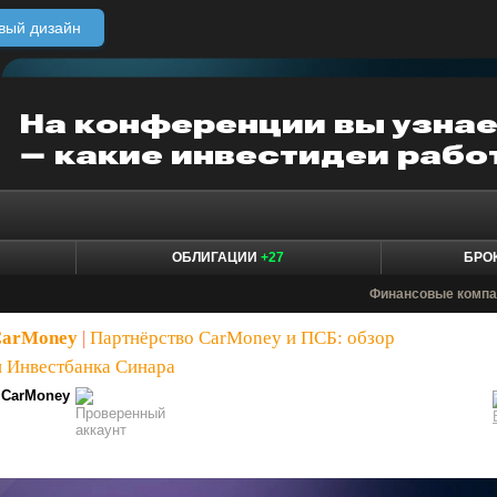
вый дизайн
ОБЛИГАЦИИ
+27
БРО
Финансовые компа
CarMoney
|
Партнёрство CarMoney и ПСБ: обзор
 Инвестбанка Синара
CarMoney