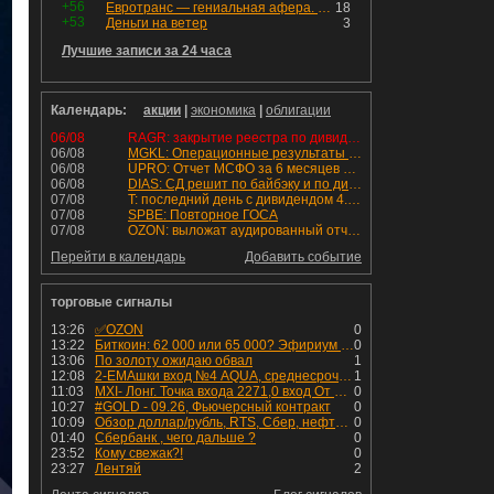
+56
Евротранс — гениальная афера. Собрал с инвесторов денег, выплатил дивидендов больше текущей капитализации и ушёл в дефолт
18
+53
Деньги на ветер
3
Лучшие записи за 24 часа
Календарь:
акции
|
экономика
|
облигации
06/08
RAGR: закрытие реестра по дивидендам 16.48 руб
06/08
MGKL: Операционные результаты за 7 мес. 2026 г.
06/08
UPRO: Отчет МСФО за 6 месяцев 2026 года
06/08
DIAS: СД решит по байбэку и по дивидендам
07/08
T: последний день с дивидендом 4.6 руб
07/08
SPBE: Повторное ГОСА
07/08
OZON: выложат аудированный отчет МСФО 1П2026
Перейти в календарь
Добавить событие
торговые сигналы
13:26
✅OZON
0
13:22
Биткоин: 62 000 или 65 000? Эфириум - к 1 950
0
13:06
По золоту ожидаю обвал
1
12:08
2-EMAшки вход №4 AQUA, среднесрочная сделка.
1
11:03
MXI- Лонг. Точка входа 2271,0 вход От 03,08,2026. на предыдущем скрин указана. В работе будет от 5-10 дней. Стоп-лосс-2220,75 Цель- 2727,0
0
10:27
#GOLD - 09.26, Фьючерсный контракт
0
10:09
Обзор доллар/рубль, RTS, Сбер, нефть Brent, натуральный газ, bitcoin и золото на 6 августа 2026
0
01:40
Сбербанк , чего дальше ?
0
23:52
Кому свежак?!
0
23:27
Лентяй
2