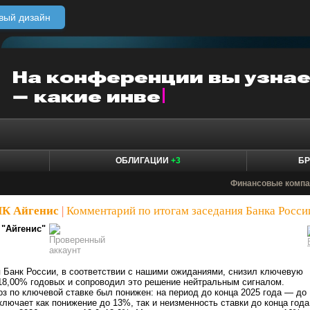
вый дизайн
ОБЛИГАЦИИ
+3
БР
Финансовые компа
ИК Айгенис
|
Комментарий по итогам заседания Банка Росси
 "Айгенис"
 Банк России, в соответствии с нашими ожиданиями, снизил ключевую
о 18,00% годовых и сопроводил это решение нейтральным сигналом.
з по ключевой ставке был понижен: на период до конца 2025 года — до
ключает как понижение до 13%, так и неизменность ставки до конца года