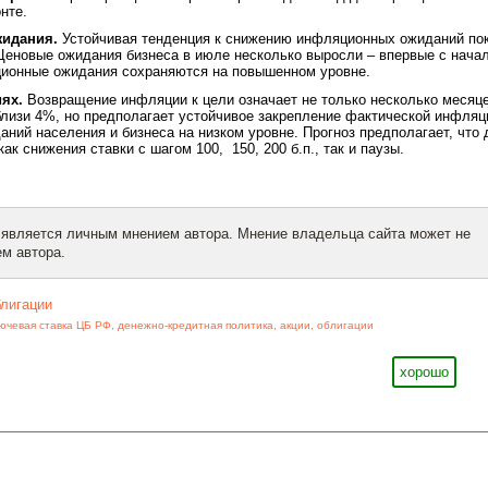
нте.
жидания.
Устойчивая тенденция к снижению инфляционных ожиданий по
Ценовые ожидания бизнеса в июле несколько выросли – впервые с нача
ционные ожидания сохраняются на повышенном уровне.
ях.
Возвращение инфляции к цели означает не только несколько месяц
близи 4%, но предполагает устойчивое закрепление фактической инфляц
ний населения и бизнеса на низком уровне. Прогноз предполагает, что 
ак снижения ставки с шагом 100, 150, 200 б.п., так и паузы.
 является личным мнением автора. Мнение владельца сайта может не
м автора.
блигации
ючевая ставка ЦБ РФ
,
денежно-кредитная политика
,
акции
,
облигации
хорошо