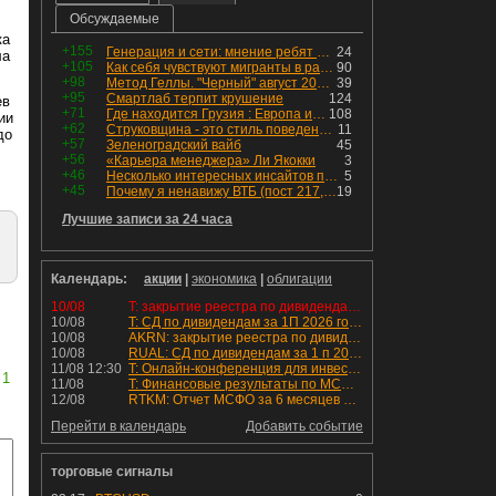
Обсуждаемые
ка
+155
Генерация и сети: мнение ребят из индустрии
24
ла
+105
Как себя чувствуют мигранты в раю, в который они так стремились
90
+98
Метод Геллы. "Черный" август 2026 - быть или не быть?
39
+95
Смартлаб терпит крушение
124
ев
+71
Где находится Грузия : Европа или Азия
108
ии
+62
Струковщина - это стиль поведения, известный всем в секторе золотодобычи.
11
до
+57
Зеленоградский вайб
45
+56
«Карьера менеджера» Ли Якокки
3
+46
Несколько интересных инсайтов по "Озону"
5
+45
Почему я ненавижу ВТБ (пост 217, 12+)
19
Лучшие записи за 24 часа
Календарь:
акции
|
экономика
|
облигации
10/08
T: закрытие реестра по дивидендам 4.6 руб
10/08
T: СД по дивидендам за 1П 2026 года.
10/08
AKRN: закрытие реестра по дивидендам 235 руб
10/08
RUAL: СД по дивидендам за 1 п 2026 года.
11/08 12:30
T: Онлайн-конференция для инвесторов и аналитиков
1
11/08
T: Финансовые результаты по МСФО за 2к 2026 года
12/08
RTKM: Отчет МСФО за 6 месяцев 2026 года
Перейти в календарь
Добавить событие
торговые сигналы