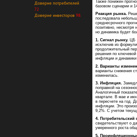
Также понижен прогно
Доверие потребителей
базовом сценарии и 1
72
Реакция рынка.
Реше
Доверие инвесторов
98
последовала небольша
среднесрочного прогн
позитивно, несмотря 
но динамика будет бо
1. Сигнал рынку.
ЦБ п
исключив из формули
продолжительный пер
решения по ключевой 
инфляции и динамики
2. Варианты изменен
варианты снижения ста
изменилась.
3. Инфляция.
Замедле
поправкой на сезонно
Аналогичный показат
квартале. В мае и ию
в пересчете на год. 
инфляции. Это произ
9,2%. С учетом текущ
4. Потребительский 
свидетельствуют о д
умеренного роста общ
5. Проинфляционные