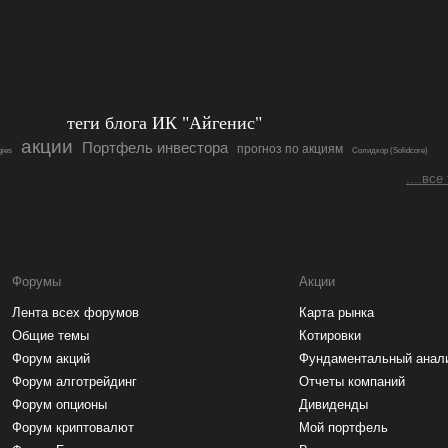
теги блога ИК "Айгенис"
акции
Портфель инвестора
прогноз по акциям
gies
Солидкор (Solidcore)
....все
Форумы
Акции
Лента всех форумов
Карта рынка
Общие темы
Котировки
Форум акций
Фундаментальный анал
Форум алготрейдинг
Отчеты компаний
Форум опционы
Дивиденды
Форум криптовалют
Мой портфель