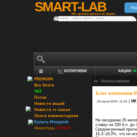
SMART-LAB
Но
Мы делаем деньги на бирже
РЕКЛАМА • CONFA.SMART-LAB.RU
КОТИРОВКИ
АКЦИИ
+4
PREMIUM
rss
Профиль компании
Все блоги
ЧАТ
Блог компании 
Поток
|
ИК
29 июля 2025, 11:45
Новости акций
Новости тг-канал
Лента комментариев
На заседании 25 июля
Купить Mozgovik
ставку на 200 б.п. д
Инвесторы
285669
Среднесрочный прогно
16,3–18,0%, что не ис