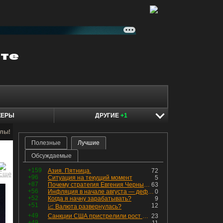
КЕРЫ
ДРУГИЕ
+1
алы!
Полезные
Лучшие
Обсуждаемые
+159
Азия. Пятница.
72
+96
Ситуация на текущий момент
5
+87
Почему стратегия Евгения Черных приведет вас к убыткам в 2026 году
63
+56
Инфляция в начале августа — дефляция из-за топлива и плодоовощной корзины, но услуги продолжают дорожать, а рубль начал ослабевать.
0
+52
Когда я начну зарабатывать?
9
+51
12
📈 Валюта развернулась?
+49
Санкции США пристрелили рост акций в России
23
+49