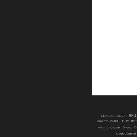
акц
CNYRUB
MOEX
вочлис
валюта ММВБ
журнал сделок
Журнал Ст
криптобиржа