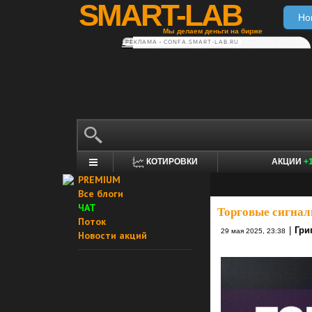
SMART-LAB
Но
Мы делаем деньги на бирже
РЕКЛАМА • CONFA.SMART-LAB.RU
КОТИРОВКИ
АКЦИИ
+
PREMIUM
Все блоги
ЧАТ
Торговые сигнал
Поток
|
Гри
29 мая 2025, 23:38
Новости акций