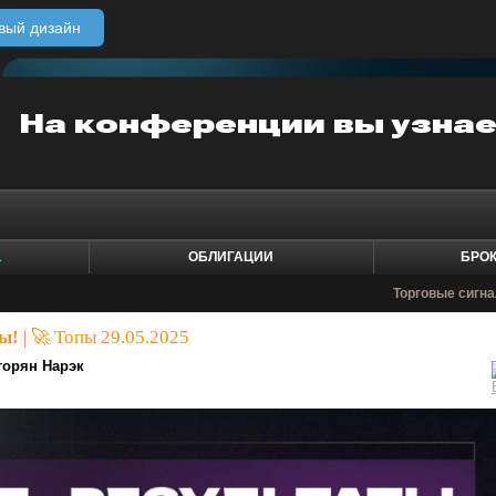
вый дизайн
1
ОБЛИГАЦИИ
БРО
Торговые сигн
ы!
|
🚀 Топы 29.05.2025
горян Нарэк