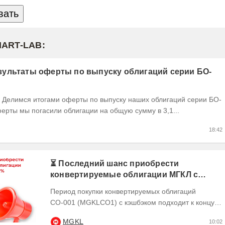
MART-LAB:
ультаты оферты по выпуску облигаций серии БО-
ерты мы погасили облигации на общую сумму в 3,1...
18:42
⏳ Последний шанс приобрести
конвертируемые облигации МГКЛ с
кэшбэком 10%
Период покупки конвертируемых облигаций
СО-001 (MGKLCO1) с кэшбэком подходит к концу.
Чтобы получить кэшбэк 10% ,
MGKL
10:02
квалифицированным...