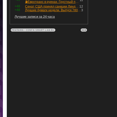
11
⛽️Евротранс в руинах. Грустный пост😶😞 Что изменилось в облигациях?
+48
Сенат США принял санкции Линдси Грэма против России
12
+48
Лучшие бумаги недели. Выпуск 780 – обновления для пятницы
3
Лучшие записи за 24 часа
РЕКЛАМА • CONFA.SMART-LAB.RU