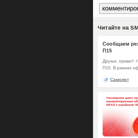
Читайте на S
Сообщаем рез
П15
Друзья, привет! ⚡️ Делимся итогами оферты по выпуску наших облигаций серии БО-
П15. В рамках оф
Самолет