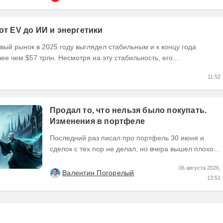
 от EV до ИИ и энергетики
ый рынок в 2025 году выглядел стабильным и к концу года
ее чем $57 трлн. Несмотря на эту стабильность, его...
11:52
Продал то, что нельзя было покупать.
Изменения в портфеле
Последний раз писал про портфель 30 июня и
сделок с тех пор не делал, но вчера вышел плохой
отчет по компании, которую я держал и я её...
06 августа 2026,
Валентин Погорелый
13:51