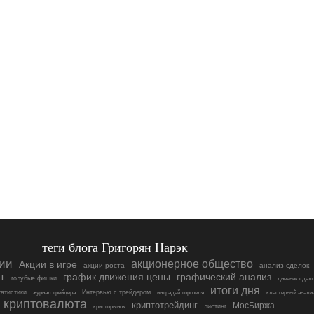
теги блога Григорян Нарэк
ии
акционерное общество
Акции в игре
акции роста
анализ сделок
т
график движения цены
графический анализ
голубые фишки
дневник сдел
итоги дня
атистики
Интервью с трейдером
журнал трейдера
интрадей торговля
кластерный анали
криптовалюта
криптотрейдинг
МосБиржа
листинг
крипторынок