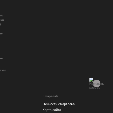
гов
лка
й
же
ики
 тэги
Смартлаб
Ценности смартлаба
Карта сайта