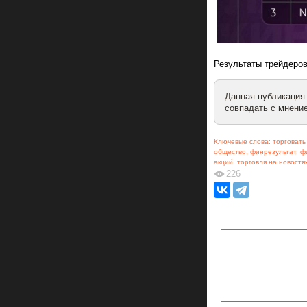
Результаты трейдеров
Данная публикация
совпадать с мнение
Ключевые слова:
торговать
общество
,
финрезультат
,
ф
акций
,
торговля на новостя
226