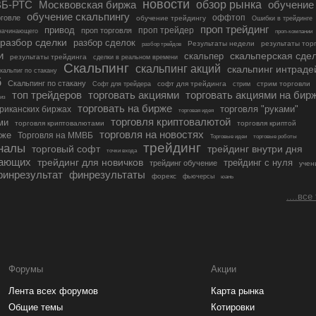
новости
обзор рынка
Москвовская биржа
обучение
ВБ-РТС
обучение скальпингу
оффтоп
рговле
обучение трейдингу
Ошибки в трейдинге
проп трейдинг
привод
проп трейдер
проп торговля
начинающего
проп-компании
разбор сделки
разбор сделок
Результаты недели
результаты тор
разбор трейдов
и
скальперская сде
скальпер
результаты трейдинга
сделки в реальном времени
Скальпинг
скальпинг акций
скальпинг интраде
кальпиг по стакану
б
Скальпинг по стакану
софт для трейдинга
стрим торговли
Софт для трейдера
стрим
торговать акциями на бир
топ трейдеров
торговать акциями
лиз
торговать на бирже
торговля "руками"
ериканских биржах
торговая идея
торговля криптовалютой
ми
торговля криптовалютами
торговля криптой
торговля на новостях
рже
Торговля на ММВБ
Торговые идеи
торговые роботы
трейдинг
гналы
трейдинг внутри дня
торговый софт
точки входа
нающих
трейдинг для новичков
трейдинг с нуля
трейдинг обучение
учен
финрезультат
финрезультаты
форекс
фьючерсы
юань
....все
Форумы
Акции
Лента всех форумов
Карта рынка
Общие темы
Котировки