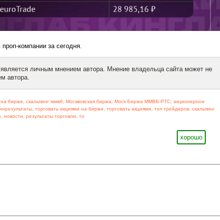
 проп-компании за сегодня.
 является личным мнением автора. Мнение владельца сайта может не
м автора.
 на бирже
,
скальпинг ммвб
,
Москвовская биржа
,
Моск Биржа ММВБ-РТС
,
акционерное
инрезультаты
,
торговать акциями на бирже
,
торговать акциями
,
топ трейдеров
,
скальпинг
х
,
новости
,
результаты торговли
,
то
хорошо