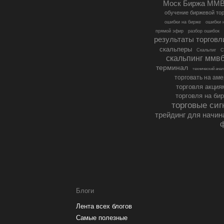
Моск Биржа ММ
обучение биржевой то
ошибки на бирже
ошибки 
прямой эфир
разбор ошибок
результаты торговл
скальперы
Скальпиг
С
скальпинг ммв
терминал
технический ана
торговать на ам
торговля акция
торговля на би
торговые си
трейдинг для начи
Блоги
Лента всех блогов
Самые полезные