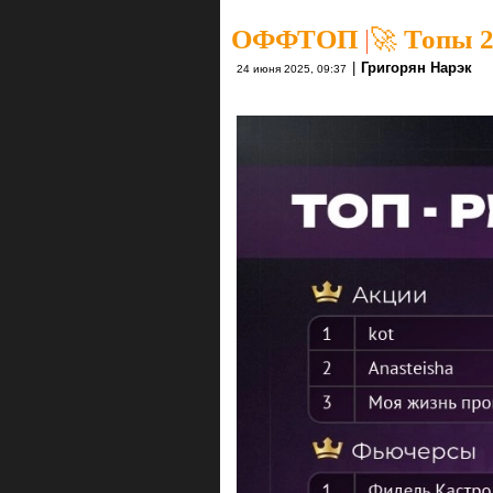
ОФФТОП
|
🚀 Топы 2
|
Григорян Нарэк
24 июня 2025, 09:37