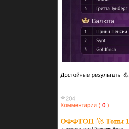
Достойные результаты 💪
204
Комментарии (
0
)
ОФФТОП
|
🚀 Топы 1
|
Григорян Нарэк
19 июня 2025, 01:32