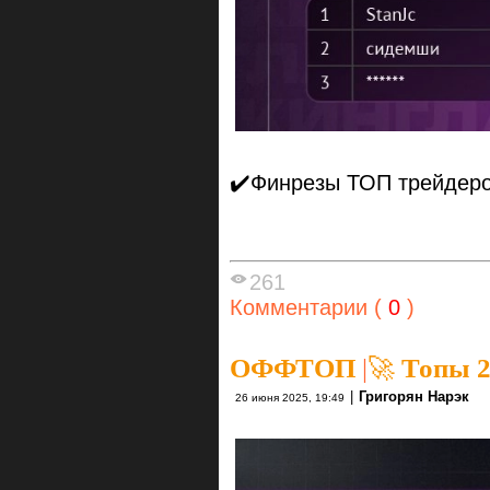
✔️Финрезы ТОП трейдеро
261
Комментарии (
0
)
ОФФТОП
|
🚀 Топы 2
|
Григорян Нарэк
26 июня 2025, 19:49