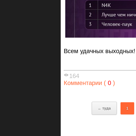
Всем удачных выходных!
164
Комментарии (
0
)
← туда
1