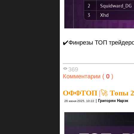
✔️Финрезы ТОП трейдеро
369
Комментарии (
0
)
ОФФТОП
|
🚀 Топы 2
|
Григорян Нарэк
26 июня 2025, 10:22