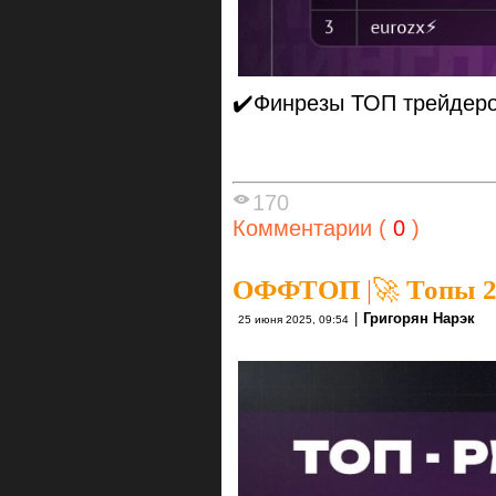
✔️Финрезы ТОП трейдер
170
Комментарии (
0
)
ОФФТОП
|
🚀 Топы 2
|
Григорян Нарэк
25 июня 2025, 09:54