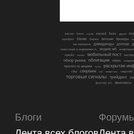
eurusd
forex
imo
bitcoin
brent
cnyrub
gbpusd
банки
биткоин
брокеры
биржа
аэрофлот
в
дивиденды
доллар
д
гмк норникель
индекс мб
инфляция
инвестиции в недвижимость
мобильный пост
лукойл
мосбир
магнит
облигации
обзор рынка
опрос
опцио
раскрытие ин
прогноз по акциям
путин
сбербанк
сбер
северсталь
смартлаб
сво
торговые сигналы
трейдинг
ук
фьючерсы
фьючерс ртс
Блоги
Форум
Лента всех блогов
Лента 