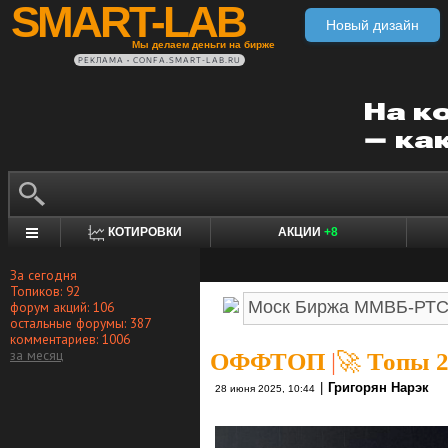
SMART-LAB
Новый дизайн
Мы делаем деньги на бирже
РЕКЛАМА • CONFA.SMART-LAB.RU
КОТИРОВКИ
АКЦИИ
+8
За сегодня
Топиков: 92
форум акций: 106
остальные форумы: 387
комментариев: 1006
за месяц
ОФФТОП
|
🚀 Топы 2
|
Григорян Нарэк
28 июня 2025, 10:44