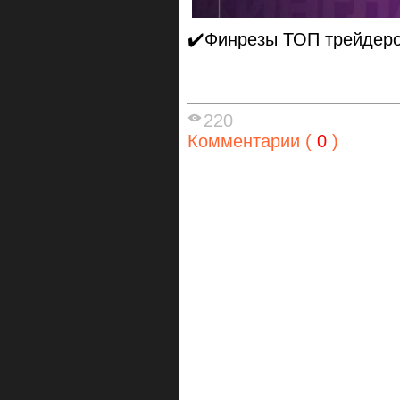
✔️Финрезы ТОП трейдеро
220
Комментарии (
0
)