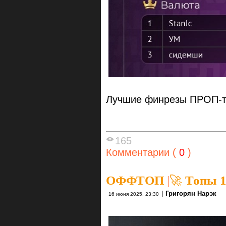
Лучшие финрезы ПРОП-т
165
Комментарии (
0
)
ОФФТОП
|
🚀 Топы 1
|
Григорян Нарэк
16 июня 2025, 23:30