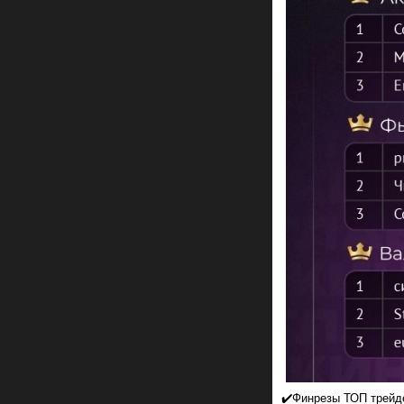
✔️Финрезы ТОП трейд