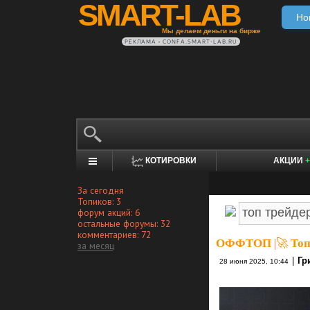
SMART-LAB
Но
Мы делаем деньги на бирже
РЕКЛАМА • CONFA.SMART-LAB.RU
КОТИРОВКИ
АКЦИИ
+
За сегодня
Топиков: 3
форум акций: 6
остальные форумы: 32
комментариев: 72
ОФФТОП
|
🚀 Топ
за месяц
|
Гр
28 июня 2025, 10:44