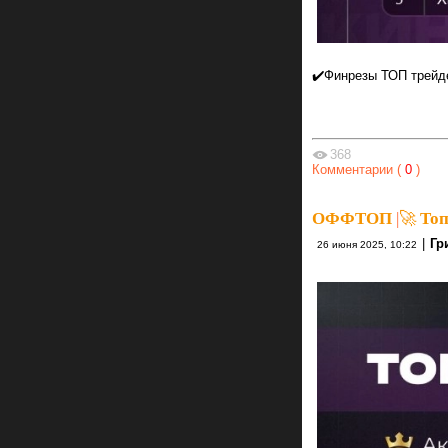
✔️Финрезы ТОП трейд
368
Комментарии (
0
)
ОФФТОП
|
🚀 Топ
|
Гр
26 июня 2025, 10:22