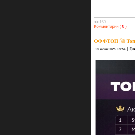
169
Комментарии (
0
)
ОФФТОП
|
🚀 Топ
|
Гр
25 июня 2025, 09:54