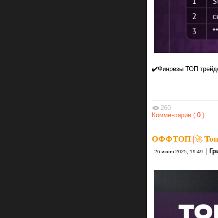
✔️Финрезы ТОП трейд
260
Комментарии (
0
)
ОФФТОП
|
🚀 Топ
|
Гр
26 июня 2025, 19:49