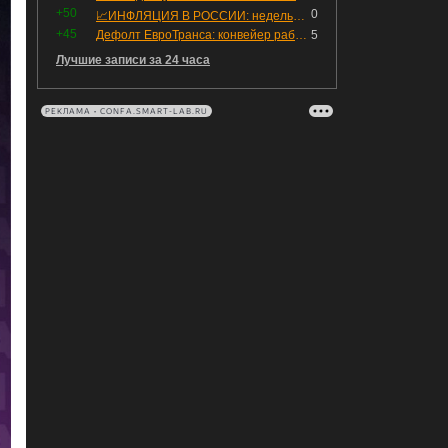
+50
0
📈ИНФЛЯЦИЯ В РОССИИ: недельная дефляция, но в годовом выражении рост 😢
+45
Дефолт ЕвроТранса: конвейер работает исправно
5
Лучшие записи за 24 часа
РЕКЛАМА • CONFA.SMART-LAB.RU