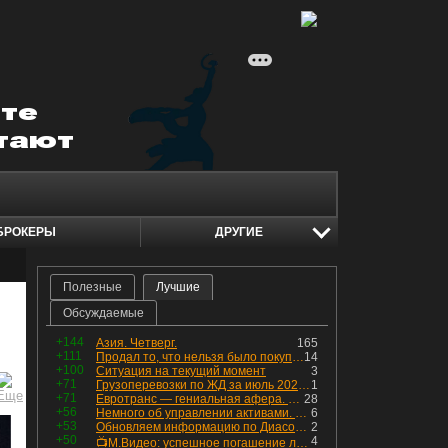
БРОКЕРЫ
ДРУГИЕ
Полезные
Лучшие
Обсуждаемые
+144
Азия. Четверг.
165
+111
Продал то, что нельзя было покупать. Изменения в портфеле
14
+100
Ситуация на текущий момент
3
+71
Грузоперевозки по ЖД за июль 2026 г. — четвёртый месяц подряд роста, чёрные металлы на уровне прошлого года, а каменный уголь в плюсе.
1
+71
Евротранс — гениальная афера. Собрал с инвесторов денег, выплатил дивидендов больше текущей капитализации и ушёл в дефолт
28
+56
Немного об управлении активами. Для заинтересованных
6
+53
Обновляем информацию по Диасофту: дивиденды и выкуп
2
+50
4
📺М.Видео: успешное погашение любимого флоатера