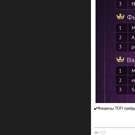
✔️Финрезы ТОП трейд
219