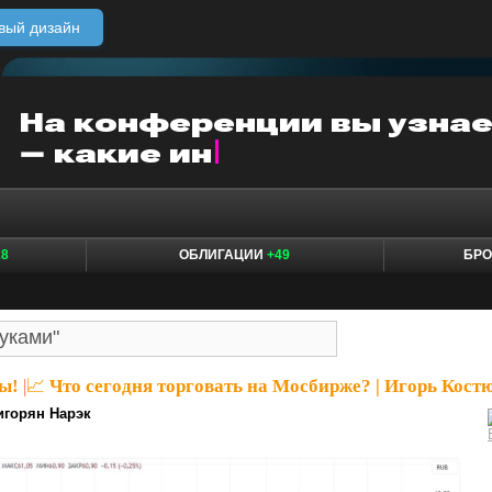
вый дизайн
18
ОБЛИГАЦИИ
+49
БР
ы!
|
📈 Что сегодня торговать на Мосбирже? | Игорь Кост
игорян Нарэк