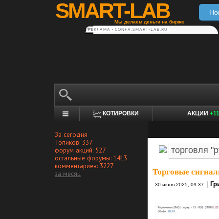
SMART-LAB
Но
Мы делаем деньги на бирже
РЕКЛАМА • CONFA.SMART-LAB.RU
КОТИРОВКИ
АКЦИИ
+1
За сегодня
Топиков: 337
форум акций: 527
остальные форумы: 1413
комментариев: 3227
Торговые сигнал
за месяц
|
Гр
30 июня 2025, 09:37