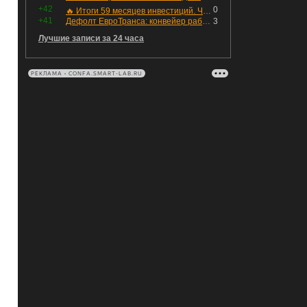
+42
0
🔥 Итоги 59 месяцев инвестиций. Что произошло с портфелем и мои дальнейшие действия. Капитал – ₽2,364 млн
+41
Дефолт ЕвроТранса: конвейер работает исправно
3
Лучшие записи за 24 часа
РЕКЛАМА • CONFA.SMART-LAB.RU