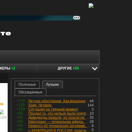
ОКЕРЫ
+2
ДРУГИЕ
+55
Полезные
Лучшие
Обсуждаемые
+179
Летнее обострение. Как мошенники пытаются подсунуть кнопку "БАБЛО" девушкам
44
юк
+128
Азия. Четверг.
144
+100
Ситуация на текущий момент
3
+85
Продал то, что нельзя было покупать. Изменения в портфеле
10
+81
Дивиденды пришли, но пошли не туда
35
+63
Евротранс — гениальная афера. Собрал с инвесторов денег, выплатил дивидендов больше текущей капитализации и ушёл в дефолт
28
+46
Немного об управлении активами. Для заинтересованных
6
+42
0
📈ИНФЛЯЦИЯ В РОССИИ: недельная дефляция, но в годовом выражении рост 😢