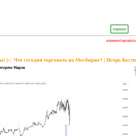
хорошо
комментироват
ы!
|
📈 Что сегодня торговать на Мосбирже? | Игорь Кост
игорян Нарэк