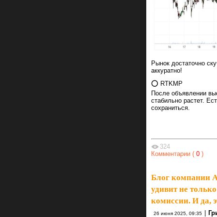
Рынок достаточно ску
аккуратно!
⭕️ RTKMP
После объявлении вы
стабильно растет. Е
сохраниться.
324
Комментарии (
0
)
Блог компании А
удивит не только
комиссии. И да, 
|
Гр
26 июня 2025, 09:35