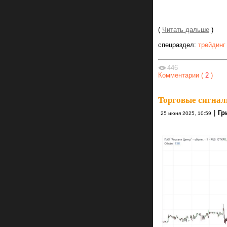
(
Читать дальше
)
спецраздел:
трейдинг
446
Комментарии (
2
)
Торговые сигнал
|
Гр
25 июня 2025, 10:59