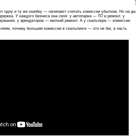
т одну и ту же ошибку — начинают считать комиссии убытком. Но на де
держка. У каждого бизнеса она своя: у автопарка — ТО и ремонт, у
ования, у арендаторов — мелкий ремонт. А у скальпера — комиссии.
няем, почему большие комиссии в скальпинге — это не баг, а часть