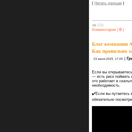
(
Читать дальше
)
234
Комментарии (
0
)
Блог компании А
Как правильно з
|
Гр
23 июня 2025, 17:05
Если вы открываетесь
— есть риск поймать 
это работает в скаль
необходимость.
✔️Если вы путаетесь 
обязательно посмотри