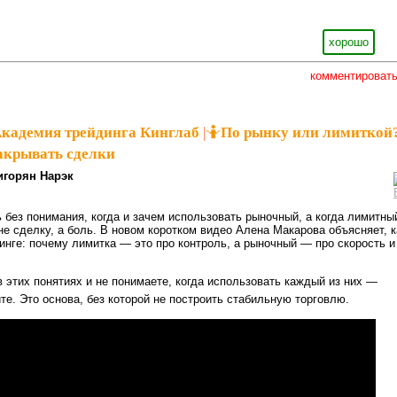
хорошо
комментироват
кадемия трейдинга Кинглаб
|
🤷По рынку или лимиткой
акрывать сделки
игорян Нарэк
 без понимания, когда и зачем использовать рыночный, а когда лимитны
не сделку, а боль. В новом коротком видео Алена Макарова объясняет, к
пинге: почему лимитка — это про контроль, а рыночный — про скорость и
в этих понятиях и не понимаете, когда использовать каждый из них —
те. Это основа, без которой не построить стабильную торговлю.