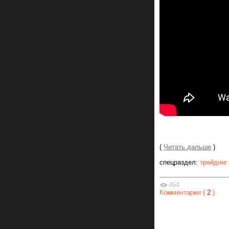
(
Читать дальше
)
спецраздел:
трейдинг
464
Комментарии (
2
)