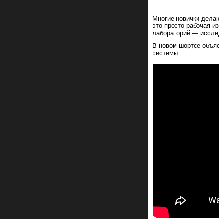
Многие новички делаю
это просто рабочая из
лабораторий — исслед
В новом шортсе объяс
системы.