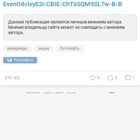
EventId=lxyE2i-CBIE-ChT65QM9SL7w-B-B
Данная публикация является личным мнением автора.
Мнение владельца сайта может не совпадать с мнением
автора.
дивиденды
акции
Русснефть
Русснефть
310
0
5
1
РЕКЛАМА • CONFA.SMART-LAB.RU