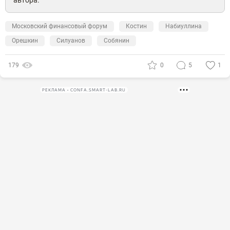
автора.
Московский финансовый форум
Костин
Набиуллина
Орешкин
Силуанов
Собянин
179
0
5
1
РЕКЛАМА • CONFA.SMART-LAB.RU