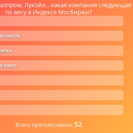
Газпром, Лукойл... какая компания следующая
по весу в Индексе Мосбиржи?
Й НИКЕЛЬ
БИРЖА
В ОЗЕРО
52
Всего проголосовало: