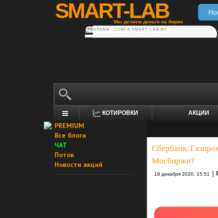
SMART-LAB
Но
Мы делаем деньги на бирже
РЕКЛАМА • CONFA.SMART-LAB.RU
КОТИРОВКИ
АКЦИИ
PREMIUM
Все блоги
ЧАТ
Сбербанк, Газпром
Поток
Мосбиржи?
Новости акций
|
18 декабря 2020, 15:51