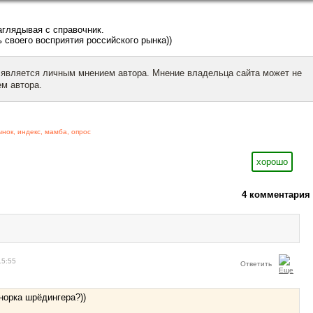
заглядывая с справочник.
 своего восприятия российского рынка))
 является личным мнением автора. Мнение владельца сайта может не
м автора.
ынок
,
индекс
,
мамба
,
опрос
хорошо
4 комментария
15:55
Ответить
норка шрёдингера?))