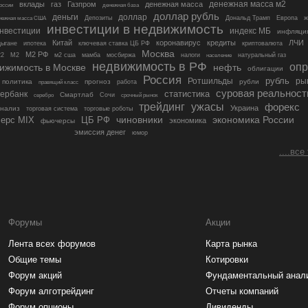
денежная масса м2
вклады
газ
Газпром
денежная масса
оссии
денежная база
доллар рубль
деньги
доллар
ж
Депозиты
Дональд Трамп
Европа
нежная масса США
инвестиции в недвижимость
нвестиции
индекс МБ
инфляци
Китай
коронавирус
кредиты
ЛЧИ
ыгане
ипотека
ключевая ставка ЦБ РФ
криптовалюта
Москва
М2 РФ
М2
22
м2 сша
мамба
мосбиржа
налоги
натуральный газ
население
недвижимость в РФ
опр
ижимость в Москве
нефть
облигации
Россия
рубль
Ротшильды
ры
политика
прогноз
рубли
работа
правящий класс
суровая реальност
статистика
ербанк
Смартлаб
Сочи
срочный рынок
серебро
трейдинг
ужасы
форекс
Украина
анализ
торговая система
торговые роботы
экономика России
ерс MIX
чиновники
ЦБ РФ
экономика
фьючерсы
эмиссия денег
юмор
....все
Форумы
Акции
Лента всех форумов
Карта рынка
Общие темы
Котировки
Форум акций
Фундаментальный анал
Форум алготрейдинг
Отчеты компаний
Форум опционы
Дивиденды