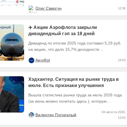
к падению курса от многолетних максимумов в
Олег Свиргун
12:36
районе 164.00...
✈️ Акции Аэрофлота закрыли
дивидендный гэп за 18 дней
Дивиденд по итогам 2025 года составил 5,29 руб.
на акцию, что дало 15,7% доходности
относительно цены последней сделки 16 июля
Aeroflot
19:53
2026 года перед...
Хэдхантер. Ситуация на рынке труда в
июле. Есть признаки улучшения
Вышла статистика рынка труда за июль 2026 года
(за июнь можно почитать здесь ), которую
Хедхантер публикует ежемесячно, что же там...
04 августа 2026,
Валентин Погорелый
13:53