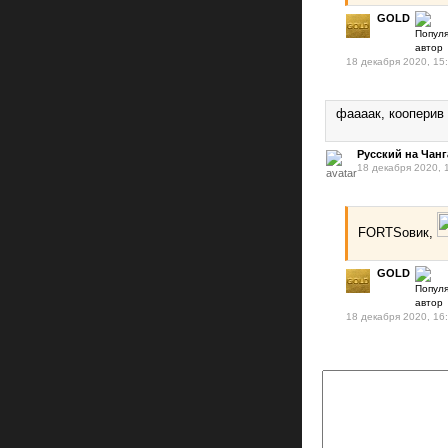
GOLD
18 декабря 2020, 15
фаааак, кооперив 
Русский на Чанг
18 декабря 2020, 
FORTSовик,
GOLD
18 декабря 2020, 16