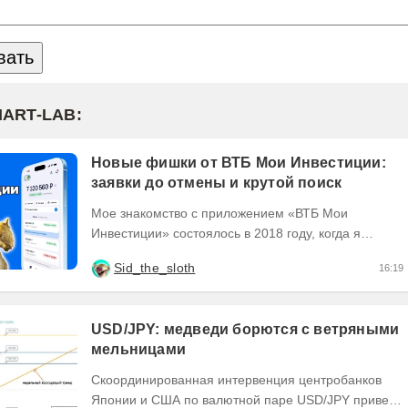
MART-LAB:
Новые фишки от ВТБ Мои Инвестиции:
заявки до отмены и крутой поиск
Мое знакомство с приложением «ВТБ Мои
Инвестиции» состоялось в 2018 году, когда я
открыл самый первый брокерский счет. 🆕 И вот
Sid_the_sloth
16:19
только что вышло...
USD/JPY: медведи борются с ветряными
мельницами
Скоординированная интервенция центробанков
Японии и США по валютной паре USD/JPY привела