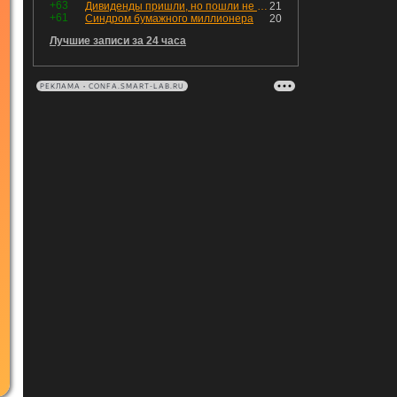
+63
Дивиденды пришли, но пошли не туда
21
+61
Синдром бумажного миллионера
20
Лучшие записи за 24 часа
РЕКЛАМА • CONFA.SMART-LAB.RU