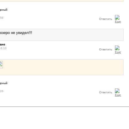
:58
Ответить
озеро не увидел!!!
ане
16:10
Ответить
:26
Ответить