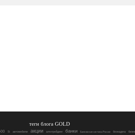
теги блога GOLD
акции
банки
500
Si
автомобили
алготрейдинг
безнадега
бизн
Банковская система России