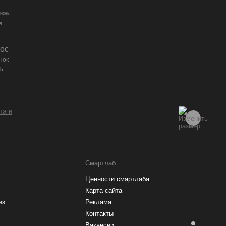
изнь
я
ос
нок
ь
 тэги
Смартлаб
Ценности смартлаба
Карта сайта
из
Реклама
Контакты
Вакансии