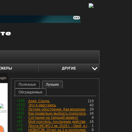
ОКЕРЫ
ДРУГИЕ
ogin
Полезные
Лучшие
Обсуждаемые
+145
Азия. Среда.
119
+133
Это я хвастаюсь
40
+115
Летнее обострение. Как мошенники пытаются подсунуть кнопку "БАБЛО" девушкам
29
+101
Как правильно выбрать психолога. Показания к лечению
34
+88
Ситуация на текущий момент
9
+87
Мой портфль: последние действия и текущая структура. Краткий комментарий по всем позициям
16
+73
Лента МСФО 2 кв. 2026 г. - Окей, а где прибыль?
1
+69
НОВАТЭК: Отчет за 1-е полугодие 2026 - прибыль продолжает падать, но лучшее впереди, если не прилетит
8