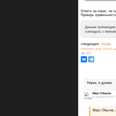
Ответь на опрос, не 
Проверь правильность
Данная публикация
совпадать с мнение
спецраздел:
Акции
Ключевые слова:
Россия
,
р
489
Норка, я думаю
Макс Обухов
18 декабря 2020, 
Макс Обухов, 