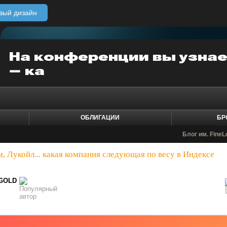
вый дизайн
ОБЛИГАЦИИ
БР
Блог им. FineL
, Лукойл... какая компания следующая по весу в Индексе
GOLD