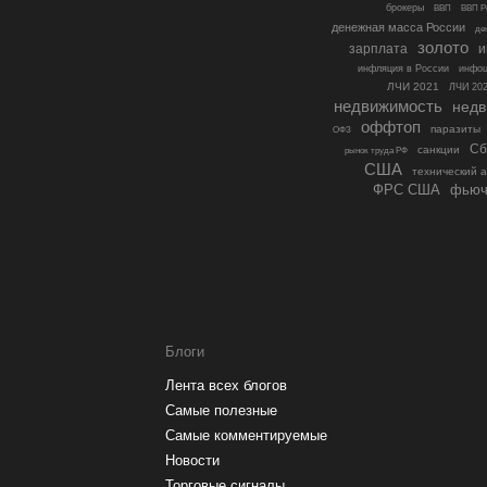
брокеры
ВВП Р
ВВП
денежная масса России
де
золото
зарплата
и
инфоц
инфляция в России
ЛЧИ 2021
ЛЧИ 20
недвижимость
недв
оффтоп
паразиты
ОФЗ
Сб
санкции
рынок труда РФ
США
технический 
ФРС США
фьюч
Блоги
Лента всех блогов
Самые полезные
Самые комментируемые
Новости
Торговые сигналы