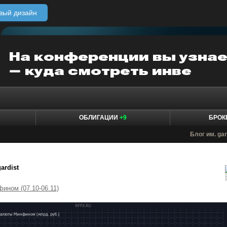
вый дизайн
ОБЛИГАЦИИ
+9
БРО
Блог им. gar
gardist
ином (07.10-06.11)