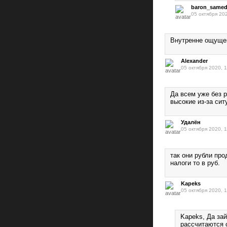
baron_samed
05 октября 20
Внутренне ощущен
Alexander
05 октября 2020, 
Да всем уже без р
высокие из-за сит
Удалён
05 октября 2020, 
так они рубли пр
налоги то в руб.
Kapeks
05 октября 2020, 
Kapeks, Да зай
рассчитаются 