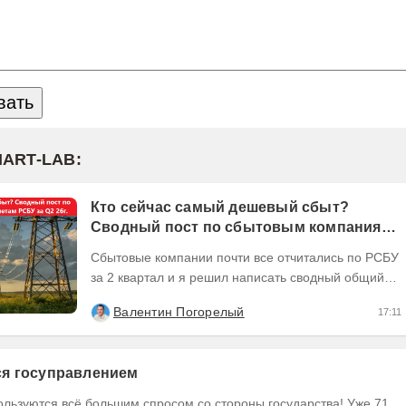
MART-LAB:
Кто сейчас самый дешевый сбыт?
Сводный пост по сбытовым компаниям
по отчетам РСБУ за Q2 26г.
Сбытовые компании почти все отчитались по РСБУ
за 2 квартал и я решил написать сводный общий
пост по их результатам, может кому интересно...
Валентин Погорелый
17:11
тся госуправлением
ользуются всё большим спросом со стороны государства! Уже 71