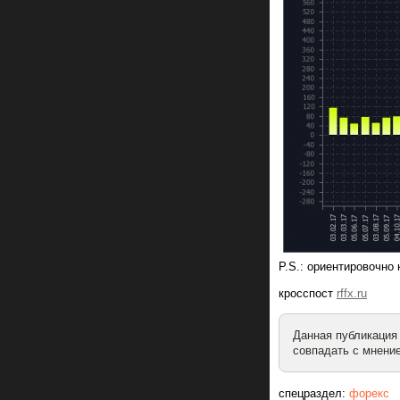
P.S.: ориентировочно 
кросспост
rffx.ru
Данная публикация
совпадать с мнение
спецраздел:
форекс