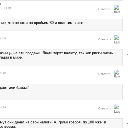
i
20, 14:05
Ответить
ие, что не хотя но пробьем 80 и полетим выше.
14:04
Ответить
азницы на эти продажи. Люди тарят валюту, так как риски очень
уации в мире.
14:10
Ответить
одают или баксы?
14:29
Ответить
мут они денег на свои налоги. А, грубо говоря, по 100 уже и
со всеми.