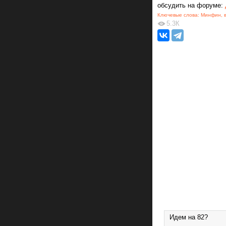
обсудить на форуме:
Ключевые слова:
Минфин
,
5.3К
Идем на 82?