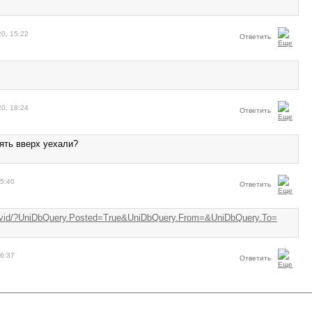
20, 15:22
Ответить
20, 18:24
Ответить
ять вверх уехали?
15:40
Ответить
/flikvid/?UniDbQuery.Posted=True&UniDbQuery.From=&UniDbQuery.To=
16:37
Ответить