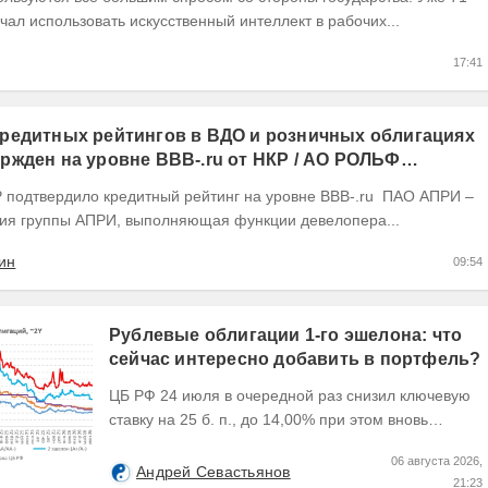
чал использовать искусственный интеллект в рабочих...
17:41
редитных рейтингов в ВДО и розничных облигациях
ржден на уровне BBB-.ru от НКР / АО РОЛЬФ
(RU) / Элит Строй присвоен на уровне BBB.ru)
ия группы АПРИ, выполняющая функции девелопера...
ин
09:54
Рублевые облигации 1-го эшелона: что
сейчас интересно добавить в портфель?
ЦБ РФ 24 июля в очередной раз снизил ключевую
ставку на 25 б. п., до 14,00% при этом вновь
изменил прогноз траектории ее понижения сместив
06 августа 2026,
его...
Андрей Севастьянов
21:23