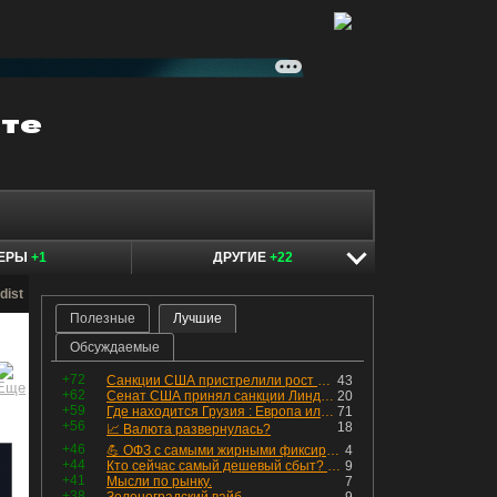
КЕРЫ
+1
ДРУГИЕ
+22
dist
Полезные
Лучшие
Обсуждаемые
+72
Санкции США пристрелили рост акций в России
43
+62
Сенат США принял санкции Линдси Грэма против России
20
+59
Где находится Грузия : Европа или Азия
71
+56
18
📈 Валюта развернулась?
+46
💪 ОФЗ с самыми жирными фиксированными купонами
4
+44
Кто сейчас самый дешевый сбыт? Сводный пост по сбытовым компаниям по отчетам РСБУ за Q2 26г.
9
+41
Мысли по рынку.
7
+38