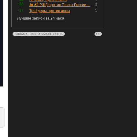
Зеленоградский вайб
9
+38
3
🚂 📬 РЖД против Почты России – Какие облигации выбрать?
+37
Трейдеры против иены
1
Лучшие записи за 24 часа
РЕКЛАМА • CONFA.SMART-LAB.RU