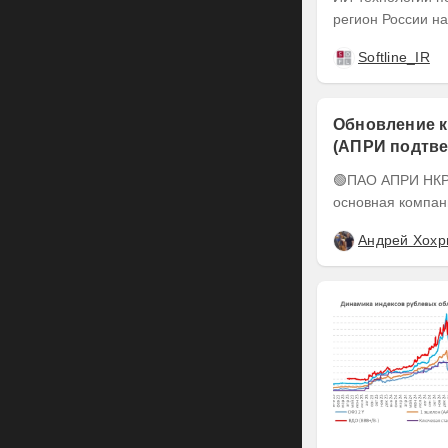
регион России на
Softline_IR
Обновление к
(АПРИ подтве
понижен до А-
🟢ПАО АПРИ НКР подтвердило кредитный рейтинг на уровне BBB-.ru ПАО АПРИ –
основная компан
Андрей Хохр