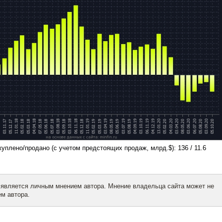
куплено/продано (с учетом предстоящих продаж, млрд.$): 136 / 11.6
 является личным мнением автора. Мнение владельца сайта может не
м автора.