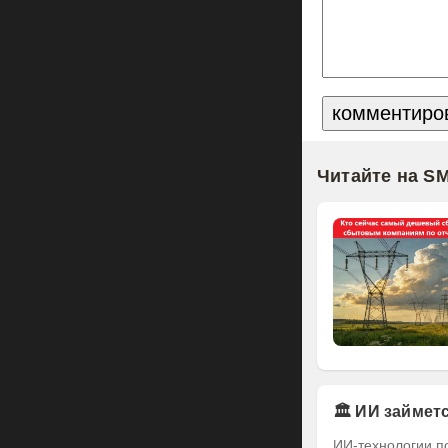
Читайте на S
🏛️ ИИ займе
ИИ-технологии п