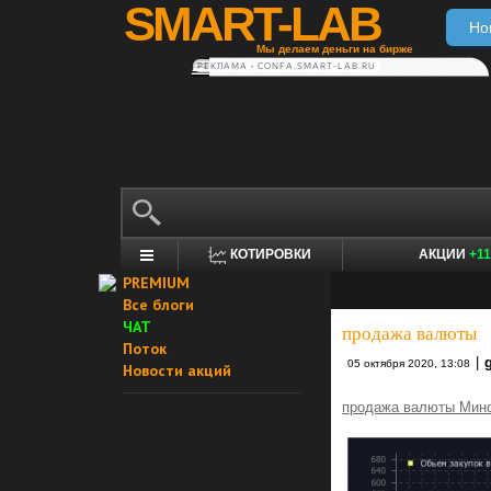
SMART-LAB
Но
Мы делаем деньги на бирже
РЕКЛАМА • CONFA.SMART-LAB.RU
КОТИРОВКИ
АКЦИИ
+11
PREMIUM
Все блоги
ЧАТ
продажа валюты
Поток
|
05 октября 2020, 13:08
Новости акций
продажа валюты Минф