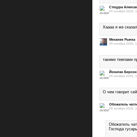
Стецура Алекса
05 октября 2020, 
Хаааа я же сказал
Механик Рынка
05 октября 2020, 
такими темпами пр
Йонатан Берсон
05 октября 2020, 
О чем говорит сей
Обожатель чатл
05 октября 2020, 
Обожатель ча
Господа гусары