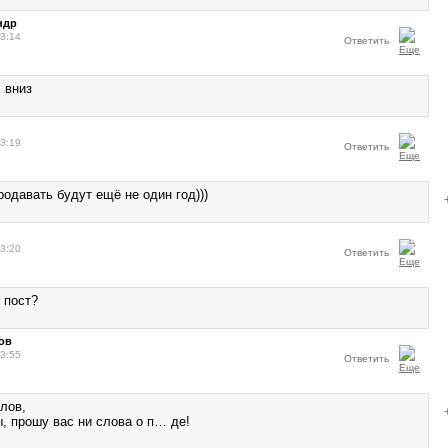
ндр
13:14
Ответить
 вниз
13:19
Ответить
одавать будут ещё не один год)))
13:20
Ответить
 пост?
ов
13:55
Ответить
тлов,
, прошу вас ни слова о п… де!