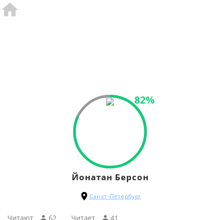
82%
Йонатан Берсон
Санкт-Петербург
Читают
62
Читаeт
41