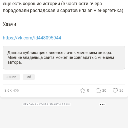
еще есть хорошие истории (в частности вчера
порадовали распадская и саратов нпз ап + энергетика).
Удачи
https://vk.com/id448095944
Данная публикация является личным мнением автора.
Мнение владельца сайта может не совпадать с мнением
автора.
акции
мб
3.6К
0
20
26
РЕКЛАМА • CONFA.SMART-LAB.RU