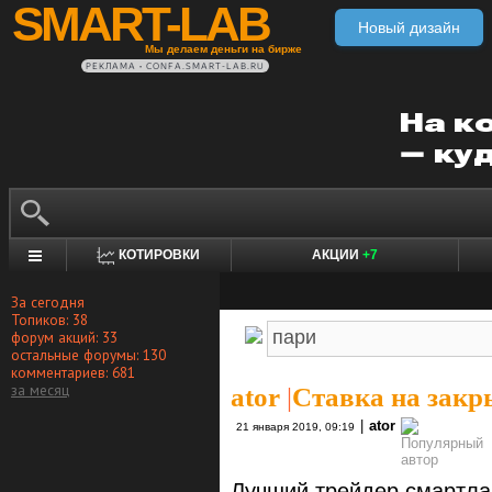
SMART-LAB
Новый дизайн
Мы делаем деньги на бирже
РЕКЛАМА • CONFA.SMART-LAB.RU
КОТИРОВКИ
АКЦИИ
+7
За сегодня
Топиков: 38
форум акций: 33
остальные форумы: 130
комментариев: 681
за месяц
ator
|
Ставка на закр
|
ator
21 января 2019, 09:19
Лучший трейдер смартла