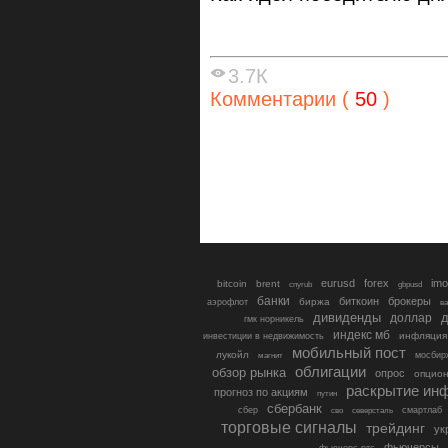
3.7К
Комментарии (
50
)
eurusd
forex
imo
bitcoin
brent
cnyrub
gbpusd
банки
биткоин
брокеры
биржа
аэрофлот
в
дивиденды
доллар
д
гмк норникель
индекс мб
инфляция
инвестиции в недвижимость
мобильный пост
лукойл
мосбир
магнит
облигации
обзор рынка
опрос
опцио
раскрытие ин
прогноз по акциям
путин
сбербанк
сбер
северсталь
смартлаб
сво
торговые сигналы
трейдинг
ук
фьючерсы
фьючерс ртс