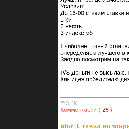
Условия:
До 15-00 ставим ставки н
1 ри
2 нефть
3 индекс мб
Наиболее точный станов
опеределяем лучшего в 
Заодно посмотрим на та
P/S Деньги не высылаю. 
Как идея победителю дн
3.4К
Комментарии (
26
)
ator
|
Ставка на закр