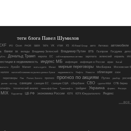
теги блога Павел Шумилов
EXF
автомобили
IPO
Ozon
TATN
VK
X5
X5 Retail Group
авто
Автоваз
PHOR
SBER
VTBR
банки
Владимир Путин
а
вклады
Владимир Зеленский
ВТБ
Газпром
Госдума
депо
ВК
Дональд Трамп
зарплата
европа
ЕС
заблокированные активы
зеленский
израиль
ИКС
рубль
индекс МБ
вестиции в недвижимость
инфляция
инфляция в России
иран
Китай
мирные переговоры
Магнит
МосБиржа
Лукойл
Московская 
овалюта
мать и дитя
Мечел
облигации
налоги
озон
налогообложение на рынке ценных бумаг
недвижимость
Нефть
Новости
в
прогноз по акциям
переговоры
Путин
росне
прогноз
разбор
Пик
Полюс Золото
СВО
санкции
санкции ЕС
сбербанк
рынок - взгляд
санкции США
сделки M&A
СПБ биржа
Украина
татнефть
технический анализ
тинькофф банк
Транснефть
трейдинг
форекс
Фосагро
 MIX
ЦБ РФ
экономика России
Яндекс
ЮГК Южуралзолото
ЮГК
Хэдхантер
....все