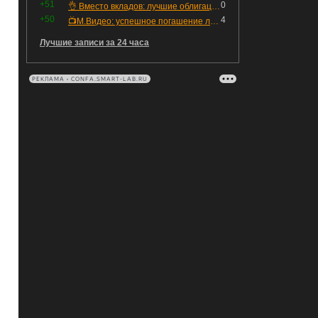
+51
0
👌 Вместо вкладов: лучшие облигации — только супер надёжные
+50
4
📺М.Видео: успешное погашение любимого флоатера
Лучшие записи за 24 часа
РЕКЛАМА • CONFA.SMART-LAB.RU