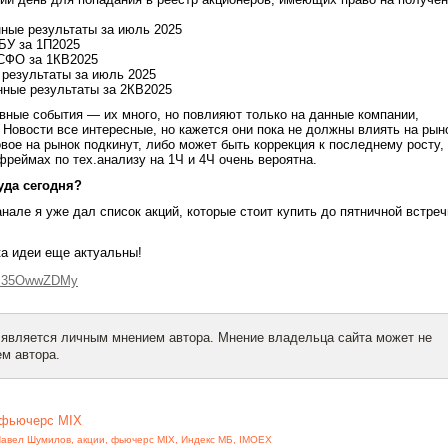
нные результаты за июль 2025
СБУ за 1П2025
МСФО за 1КВ2025
 результаты за июль 2025
нные результаты за 2КВ2025
вные события — их много, но повлияют только на данные компании,
. Новости все интересные, но кажется они пока не должны влиять на рын
овое на рынок подкинут, либо может быть коррекция к последнему росту,
фреймах по тех.анализу на 1Ч и 4Ч очень вероятна.
уда сегодня?
анале я уже дал список акций, которые стоит купить до пятничной встреч
ка идеи еще актуальны!
kM35OwwZDMy
 является личным мнением автора. Мнение владельца сайта может не
м автора.
фьючерс MIX
авел Шумилов
,
акции
,
фьючерс MIX
,
Индекс МБ
,
IMOEX