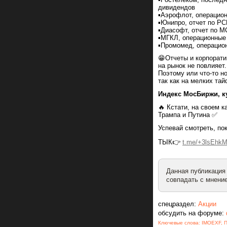
дивидендов
▪️Аэрофлот, операцио
▪️Юнипро, отчет по Р
▪️Диасофт, отчет по 
▪️МГКЛ, операционные
▪️Промомед, операцио
😁Отчеты и корпорати
на рынок не повлияет
Поэтому или что-то н
так как на мелких тай
Индекс МосБиржи, к
🔥 Кстати, на своем к
Трампа и Путина ✅
Успевай смотреть, по
ТЫК👉
t.me/+3lsEh
Данная публикация
совпадать с мнение
спецраздел:
Акции
обсудить на форуме:
Ключевые слова:
IMOEXF
,
П