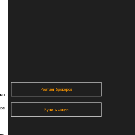
Рейтинг брокеров
амп
ире
Купить акции
ние