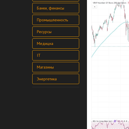
Банки, финансы
Промышленность
Ресурсы
Медицна
IT
Магазины
Энергетика