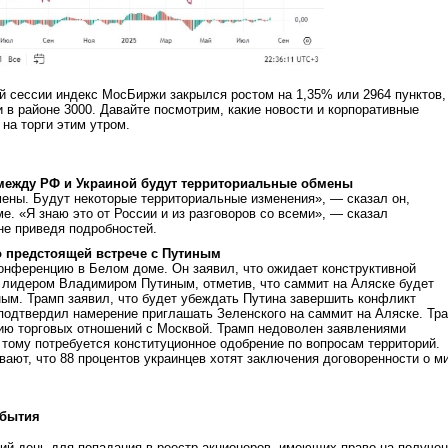
й сессии индекс МосБиржи закрылся ростом на 1,35% или 2964 пунктов,
и в районе 3000. Давайте посмотрим, какие новости и корпоративные
 на торги этим утром.
 между РФ и Украиной будут территориальные обмены
ены. Будут некоторые территориальные изменения», — сказал он,
е. «Я знаю это от России и из разговоров со всеми», — сказал
не приведя подробностей.
о предстоящей встрече с Путиным
онференцию в Белом доме. Он заявил, что ожидает конструктивной
 лидером Владимиром Путиным, отметив, что саммит на Аляске будет
ым. Трамп заявил, что будет убеждать Путина завершить конфликт
 подтвердил намерение приглашать Зеленского на саммит на Аляске. Тр
ию торговых отношений с Москвой. Трамп недоволен заявлениями
о тому потребуется конституционное одобрение по вопросам территорий.
вают, что 88 процентов украинцев хотят заключения договоренности о м
обытия
ний день для попадания в реестр акционеров, имеющих право на получе