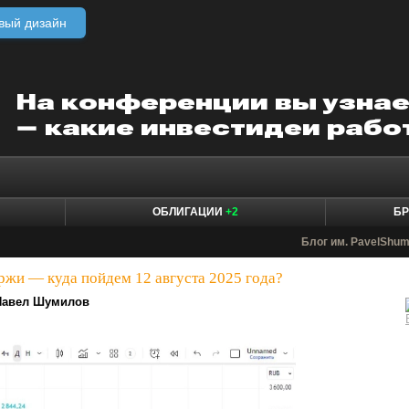
вый дизайн
ОБЛИГАЦИИ
+2
БР
Блог им. PavelShum
жи — куда пойдем 12 августа 2025 года?
Павел Шумилов