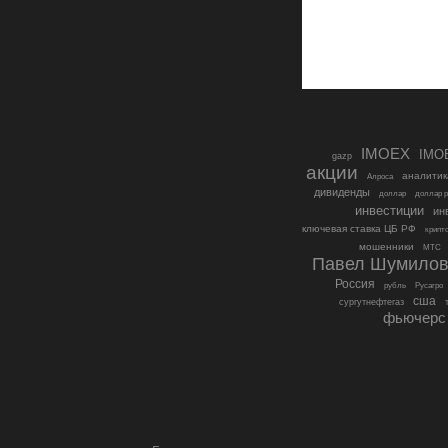
IMOEX
IMO
gazp
акции
аналитик
Алроса
дивиденды
доллар
доллар 
инвестиции
ин
ключевая ставка ЦБ РФ
крипт
мошенники
МТС
Павел Шумило
Россия
рубль
Русагро
сша
сургутнефтегаз
фьючерс