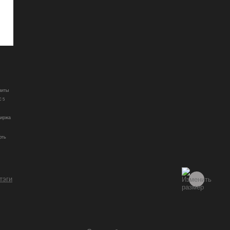
зиты
 5
биржа
фть
 тэги