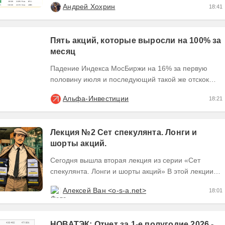
Андрей Хохрин
18:41
Пять акций, которые выросли на 100% за
месяц
Падение Индекса МосБиржи на 16% за первую
половину июля и последующий такой же отскок
создали условия для экстремального движения
Альфа-Инвестиции
18:21
наиболее...
Лекция №2 Сет спекулянта. Лонги и
шорты акций.
Сегодня вышла вторая лекция из серии «Сет
спекулянта. Лонги и шорты акций» В этой лекции
мы разберём теоретическую базу второго робота....
Алексей Ван <o-s-a.net>
18:01
НОВАТЭК: Отчет за 1-е полугодие 2026 -