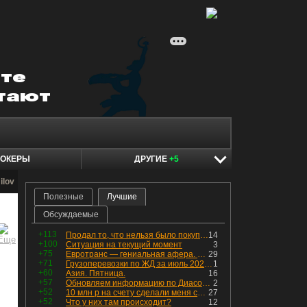
ОКЕРЫ
ДРУГИЕ
+5
ilov
Полезные
Лучшие
Обсуждаемые
+113
Продал то, что нельзя было покупать. Изменения в портфеле
14
+100
Ситуация на текущий момент
3
+75
Евротранс — гениальная афера. Собрал с инвесторов денег, выплатил дивидендов больше текущей капитализации и ушёл в дефолт
29
+71
Грузоперевозки по ЖД за июль 2026 г. — четвёртый месяц подряд роста, чёрные металлы на уровне прошлого года, а каменный уголь в плюсе.
1
+60
Азия. Пятница.
16
+57
Обновляем информацию по Диасофту: дивиденды и выкуп
2
+52
10 млн р на счету сделали меня счастливым? Ожидание vs Реальность!
27
+52
Что у них там происходит?
12