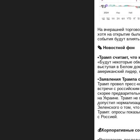
На вчерашней торгово
хотя на открытие был
события будут влиять
🗞 Новостной фон
▪️
Трамп считает, что
«Будут некоторые обм
выступая в Белом дом
американский лидер, 
▪️Заявления Трампа 
Трамп провел пресс-к
встречи с российским
скорее предварительн
на Украине. Трамп не
допустил нормализац
Зеленского о том, чт
Трамп: опросы показы
с Россией.
💰Корпоративные с
▪️Ростелеком, послед