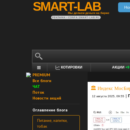
SMART-LAB
Но
Мы делаем деньги на бирже
РЕКЛАМА • CONFA.SMART-LAB.RU
КОТИРОВКИ
АКЦИИ
+9
PREMIUM
Все блоги
ЧАТ
🏛 Индекс МосБир
Поток
|
12 августа 2025, 09:55
Новости акций
Оглавление блога
Питание, напитки,
тобак